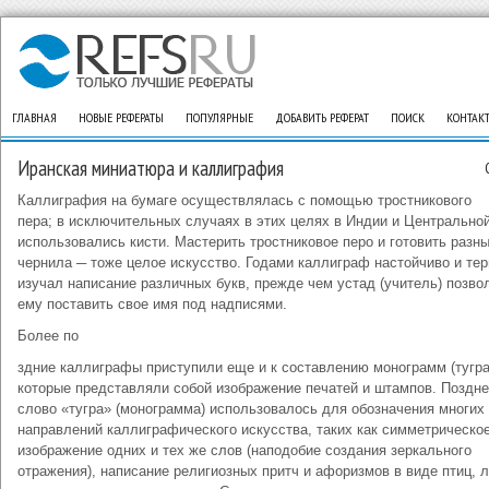
ГЛАВНАЯ
НОВЫЕ РЕФЕРАТЫ
ПОПУЛЯРНЫЕ
ДОБАВИТЬ РЕФЕРАТ
ПОИСК
КОНТАК
Иранская миниатюра и каллиграфия
Каллиграфия на бумаге осуществлялась с помощью тростникового
пера; в исключительных случаях в этих целях в Индии и Центрально
использовались кисти. Мастерить тростниковое перо и готовить разн
чернила ─ тоже целое искусство. Годами каллиграф настойчиво и те
изучал написание различных букв, прежде чем устад (учитель) позво
ему поставить свое имя под надписями.
Более по
здние каллиграфы приступили еще и к составлению монограмм (тугра
которые представляли собой изображение печатей и штампов. Поздн
слово «тугра» (монограмма) использовалось для обозначения многих
направлений каллиграфического искусства, таких как симметрическо
изображение одних и тех же слов (наподобие создания зеркального
отражения), написание религиозных притч и афоризмов в виде птиц, л