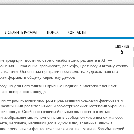
ДОБАВИТЬ РЕФЕРАТ
ПОИСК
КОНТАКТЫ
Страница
6
ие традиции, до­стигло своего наибольшего расцвета в XIII—
рашения — гранению, гравировке, рельефу, цветному и витому стеклу
 эмалями. Основными цен­трами производства художественного
воим формам и общему характеру декора
ому, но для него типичны крупные надпи­си с благопожеланиями,
всю поверхность сосуда.
лия — расписанные люстром и различными красками фаян­совые и
с различными растительными и геометрическими моти­вами украшены
еских фигур. Особенно красивы большие зеленовато-желтые
и изображениями, исполненными в сво­бодной живописной манере.
та, человека, наливаю­щего в кубок вино, всадника, двух- и
акже реаль­ные и фантастиче­ские животные, моти­вы борьбы зверей.