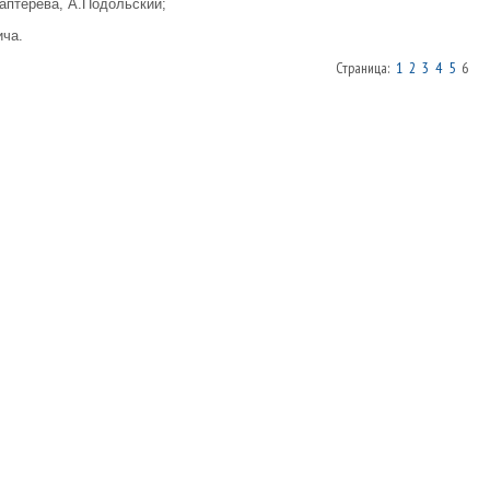
Каптерева, А.Подольский;
ича.
Страница:
1
2
3
4
5
6
: