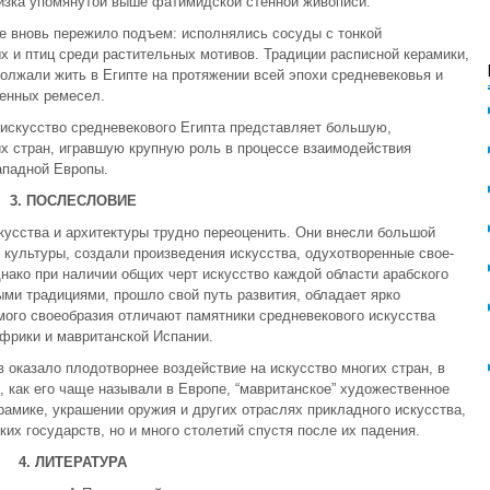
близка упомянутой выше фатимидской стенной живописи.
пте вновь пережило подъем: исполнялись сосуды с тонкой
 и птиц среди растительных мотивов. Традиции расписной керамики,
должали жить в Египте на протяжении всей эпохи средневековья и
енных ремесел.
ис­кусство средневекового Египта представляет большую,
х стран, игравшую крупную роль в процессе взаимодей­ствия
ападной Европы.
3. ПОСЛЕСЛОВИЕ
кус­ства и архитектуры трудно переоценить. Они внесли большой
культуры, создали произведения искусства, одухотворенные свое­
нако при наличии общих черт искусство каждой области арабского
ыми традициями, прошло свой путь развития, обладает ярко
го своеобразия отличают памятники сред­невекового искусства
Африки и мавританской Испании.
ока­зало плодотворнее воздействие на искусство многих стран, в
, как его чаще называли в Европе, “мавританское” художественное
рамике, украшении оружия и других отрас­лях прикладного искусства,
их государств, но и много сто­летий спустя после их падения.
4. ЛИТЕРАТУРА