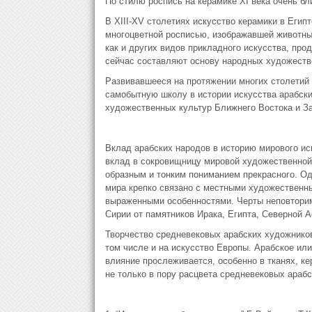
По стилю роспись на ке­рамике XI века очень 
В ХIII-ХV столе­тиях искусство кера­мики в Еги
многоцветной росписью, изображавшей животных
как и других видов прикладного искусства, про
сейчас составляют основу народных художеств
Развивавшееся на протяжении многих столетий 
самобытную школу в истории искусства арабски
художественных культур Ближнего Востока и З
Вклад арабских народов в историю мирового ис
вклад в сокровищницу мировой художественной 
образным и тонким пониманием прекрасного. Од
мира крепко связано с местными художест­венн
выраженными особенностями. Черты неповторимо
Сирии от памятников Ирака, Египта, Северной 
Творчество средневековых арабских художников 
том числе и на искусство Европы. Арабское или
влияние прослеживается, особенно в тканях, ке
не только в пору расцвета средневековых арабск