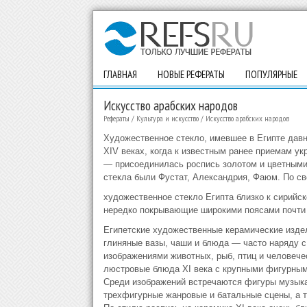
ГЛАВНАЯ
НОВЫЕ РЕФЕРАТЫ
ПОПУЛЯРНЫЕ
Искусство арабских народов
Рефераты
/
Культура и искусство
/
Искусство арабских народов
Художественное стек­ло, имевшее в Египте давн
XIV веках, когда к известным ранее приемам ук
— присоединилась роспись золотом и цветными
стекла были Фустат, Александрия, Фаюм. По с
художественное стекло Египта близко к сирийск
нередко покрывающие широкими поясами почти 
Египетские художественные керамические изде
глиняные вазы, чаши и блюда — часто наряду 
изображениями животных, рыб, птиц и человеч
люстровые блюда XI века с крупными фигурны­м
Среди изобра­жений встречаются фигуры музыкан
трехфигурные жан­ровые и батальные сцены, а т