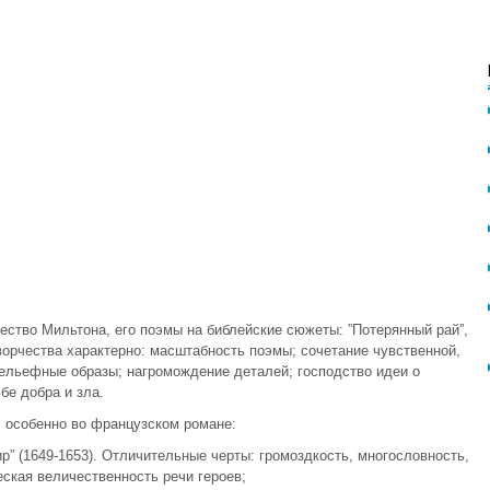
.
ество Мильтона, его поэмы на библейские сюжеты: ”Потерянный рай”,
творчества характерно: масштабность поэмы; сочетание чувственной,
ельефные образы; нагромождение деталей; господство идеи о
бе добра и зла.
, особенно во французском романе:
” (1649-1653). Отличительные черты: громоздкость, многословность,
ская величественность речи героев;