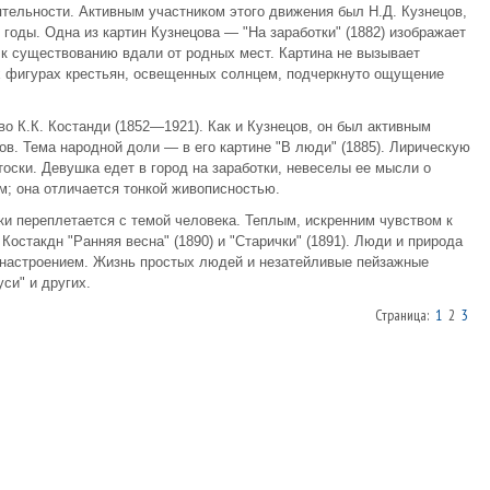
тельности. Активным участником этого движения был Н.Д. Кузнецов,
 годы. Одна из картин Кузнецова — "На заработки" (1882) изображает
 к существованию вдали от родных мест. Картина не вызывает
х фигурах крестьян, освещенных солнцем, подчеркнуто ощущение
 К.К. Костанди (1852—1921). Как и Кузнецов, он был активным
. Тема на­родной доли — в его картине "В люди" (1885). Лирическую
тоски. Девушка едет в город на заработки, невеселы ее мысли о
; она отличается тонкой живописностью.
ки переплетается с темой человека. Теплым, искренним чувством к
стакдн "Ранняя весна" (1890) и "Старички" (1891). Люди и природа
настроением. Жизнь простых людей и незатейливые пейзажные
си" и других.
Страница:
1
2
3