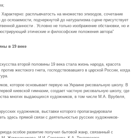
ра;
. Характерно: расплывчатость на множество эпизодов, сочетание
 до осязаемости, подчеркнутой до натурализма сцене присутствует
твенной данности . Условно не только изображение обстановки, но и
ллюстрирующий этические и философские положения автора”
ины в 19 веке
скусства второй половины 19 века стала жизнь народа, красота
против жестокого гнета, господствовавшего в царской России, когда
ура.
иков, которое основывает первую на Украине рисовальную школу. В
первой киевской гимназии, создает частную рисовальную школу, где
ства многих выдающихся художников, в том числе М.А. Врубеля,
орусских художников, выставки которого пропагандировали
еть здесь прямой связи с деятельностью русских художников-
ериода особое развитие получил бытовой жанр, связанный с
.М. Жемчужникова, И.И. Соколова, К.А. Трутовского.