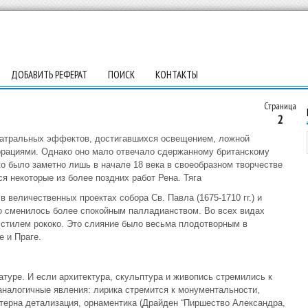
ДОБАВИТЬ РЕФЕРАТ
ПОИСК
КОНТАКТЫ
Страница
2
еатральных эффектов, достигавшихся освещением, ложной
рациями. Однако оно мало отвечало сдержанному британскому
ко было заметно лишь в начале 18 века в своеобразном творчестве
я некоторые из более поздних работ Рена. Тяга
 величественных проектах собора Св. Павла (1675-1710 гг.) и
кко сменилось более спокойным палладианством. Во всех видах
 стилем рококо. Это слияние было весьма плодотворным в
 и Праге.
туре. И если архитектура, скульптура и живопись стремились к
аналогичные явления: лирика стремится к монументальности,
ктерна детализация, орнаментика (Драйден “Пиршество Александра,