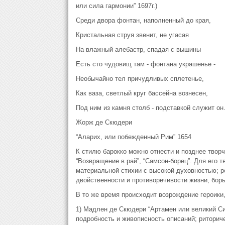
или сила гармонии” 1697г.)
Среди двора фонтан, наполненный до края,
Кристальная струя звенит, не угасая
На влажный алебастр, спадая с вышины
Есть сто чудовищ там - фонтана украшенье -
Необычайно тел причудливых сплетенье,
Как ваза, светлый круг бассейна вознесен,
Под ним из камня столб - подставкой служит он
Жорж де Скюдери
“Аларих, или побежденный Рим” 1654
К стилю барокко можно отнести и позднее творч
“Возвращение в рай”, “Самсон-борец”. Для его 
материальной стихии с высокой духовностью; р
двойственности и противоречивости жизни, борь
В то же время происходит возрождение героики
1) Мадлен де Скюдери “Артамен или великий Сир
подробность и живописность описаний; риториче