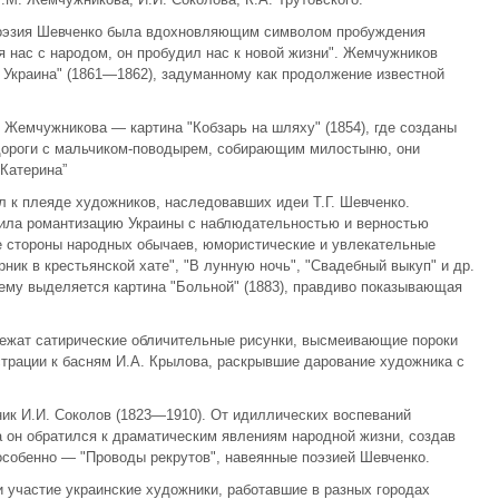
поэзия Шевченко была вдохновляющим символом пробуждения
я нас с народом, он пробудил нас к новой жизни". Жемчужников
Украина" (1861—1862), задуманному как продолжение известной
Жемчужникова — картина "Кобзарь на шляху" (1854), где созданы
 дороги с мальчиком-поводырем, собирающим милостыню, они
Катерина”
л к плеяде художников, наследовавших идеи Т.Г. Шевченко.
нила романтизацию Украины с наблюдательностью и верностью
е стороны народных обычаев, юмористические и увлекательные
ник в крестьянской хате", "В лунную ночь", "Свадебный выкуп" и др.
ему выделяется картина "Больной" (1883), правдиво показывающая
лежат сатирические обличительные рисунки, высмеивающие пороки
трации к басням И.А. Крылова, раскрывшие дарование художника с
ник И.И. Соколов (1823—1910). От идиллических воспеваний
 он обратился к драматическим явлениям народной жизни, создав
 особенно — "Проводы рекрутов", навеянные поэзией Шевченко.
 участие украинские художники, работавшие в разных городах