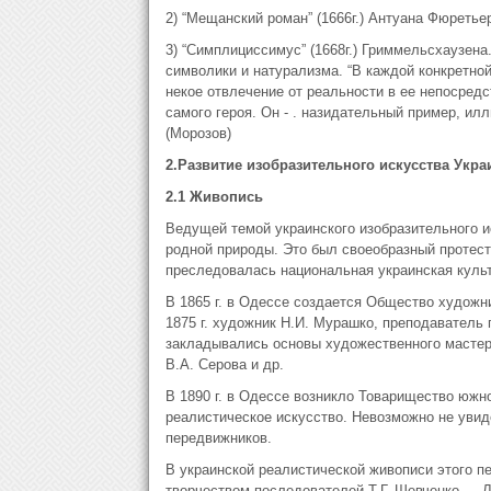
2) “Мещанский роман” (1666г.) Антуана Фюретье
3) “Симплициссимус” (1668г.) Гриммельсхаузена
символики и натурализма. “В каждой конкретной
некое отвлечение от реальности в ее непосредс
самого героя. Он - . назидательный пример, и
(Морозов)
2.Развитие изобразительного искусства Укра
2.1 Живопись
Ведущей темой украинского изобразительного и
родной природы. Это был своеобразный протест 
преследовалась национальная украинская культ
В 1865 г. в Одессе создается Общество художн
1875 г. художник Н.И. Мурашко, преподаватель 
закладывались основы художественного мастер
В.А. Серова и др.
В 1890 г. в Одессе возникло Товарищество южн
реалистическое искусство. Невозможно не увид
передвижников.
В украинской реалистической живописи этого п
творчеством последователей Т.Г. Шевченко — Л