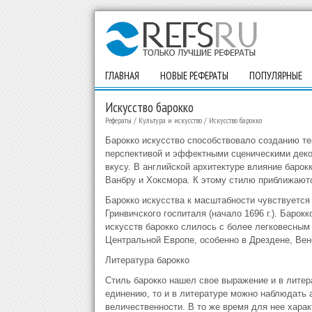
ГЛАВНАЯ
НОВЫЕ РЕФЕРАТЫ
ПОПУЛЯРНЫЕ
Искусство барокко
Рефераты
/
Культура и искусство
/
Искусство барокко
Барокко искусство способствовало созданию т
перспективой и эффектными сценическими деко
вкусу. В английской архитектуре влияние барок
Ванбру и Хоксмора. К этому стилю приближаютс
Барокко искусства к масштабности чувствуется в
Гринвичского госпиталя (начало 1696 г.). Баро
искусств барокко слилось с более легковесным
Центральной Европе, особенно в Дрездене, Вене
Литература барокко
Стиль барокко нашел свое выражение и в литера
единению, то и в литературе можно наблюдать 
величественности. В то же время для нее хара