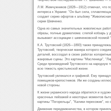
Л.М. Жемчужников (1828—1912) отмечал, что 
интереса к Украине: "Он был сила, сплавляюща
создает серию офортов к альбому "Живописная 
серии Шевченко.
Одна из самых значительных живописных работ 
образы, полные драматизма: слепой кобзарь у
вызывают ассоциации с шев­ченковской поэмой “
К.А. Трутовский (1826—1893) также принадлежа
Трутовский, творческая манера которого соеди
деталей, воссоздал в своих работах колоритны
жанровые сцены. Это картины "Масленица", "Лир
Среди произведений Трутовского на народную т
всю тяжесть крестьянской жизни.
Трутовский увлекался и графикой. Ему принад
помещиков-крепостников. Им же созданы иллюс
новой стороны.
К жизни украинского народа обратился и худож
красочных пейзажей и некоторых моментов быта
картины "Погорельцы", "Калики перехожие", но
Движение передвижничества, в котором приняли