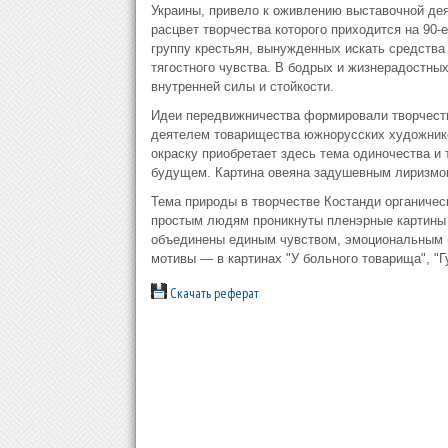
Украины, привело к оживлению выставочной дея
расцвет творчества которого приходится на 90-е
группу крестьян, вынужденных искать средства
тягостного чувства. В бодрых и жизнерадостны
внутренней силы и стойкости.
Идеи передвижничества формировали творчество
деятелем товарищества южнорусских художников
окраску приобретает здесь тема одиночества и 
будущем. Картина овеяна задушевным лиризмом
Тема природы в творчестве Костанди органичес
простым людям проникнуты пленэрные картины Ко
объединены единым чувством, эмоциональным 
мотивы — в картинах "У больного товарища", "Гу
Скачать реферат