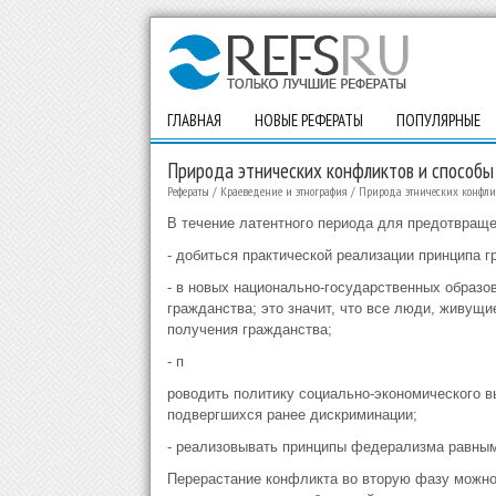
ГЛАВНАЯ
НОВЫЕ РЕФЕРАТЫ
ПОПУЛЯРНЫЕ
Природа этнических конфликтов и способы
Рефераты
/
Краеведение и этнография
/
Природа этнических конфли
В течение латентного периода для предотвраще
- добиться практической реализации принципа г
- в новых национально-государственных образо
гражданства; это значит, что все люди, живущ
получения гражданства;
- п
роводить политику социально-экономического в
подвергшихся ранее дискриминации;
- реализовывать принципы федерализма равным 
Перерастание конфликта во вторую фазу можно 