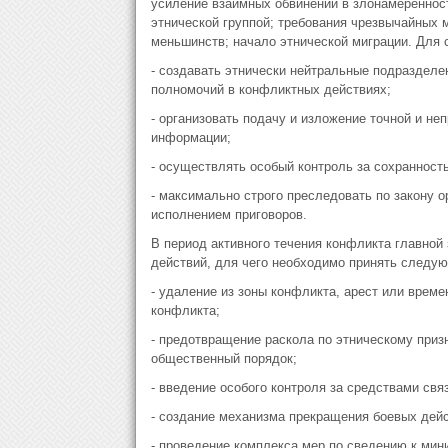
усиление взаимных обвинений в злонамеренност
этнической группой; требования чрезвычайных 
меньшинств; начало этнической миграции. Для 
- создавать этнически нейтральные подразделе
полномочий в конфликтных действиях;
- организовать подачу и изложение точной и н
информации;
- осуществлять особый контроль за сохранност
- максимально строго преследовать по закону 
исполнением приговоров.
В период активного течения конфликта главно
действий, для чего необходимо принять следу
- удаление из зоны конфликта, арест или врем
конфликта;
- предотвращение раскола по этническому приз
общественный порядок;
- введение особого контроля за средствами св
- создание механизма прекращения боевых дейс
- проведение комплекса мер по сведению к мин