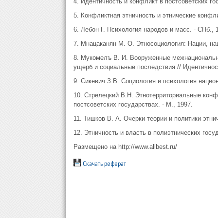
4. Идентичность и конфликт в постсоветских гос
5. Конфликтная этничность и этнические конфлик
6. Лебон Г. Психология народов и масс. - СПб., 
7. Мнацаканян М. О. Этносоциология: Нации, на
8. Мукомелъ В. И. Вооруженные межнациональн
ущерб и социальные последствия // Идентичност
9. Сикевич З.В. Социология и психология нацио
10. Стрелецкий В.Н. Этнотерриториальные конфл
постсоветских государствах. - М., 1997.
11. Тишков В. А. Очерки теории и политики этнич
12. Этничность и власть в полиэтнических госуд
Размещено на http://www.allbest.ru/
Скачать реферат