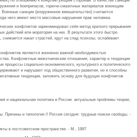
енных) по отношению к конфликтующим сторонам. В качестве санкций
оружения и боеприпасов, горюче-смазочных материалов воюющим
. Военные санкции (вооруженное вмешательство) считаются
оде него имеют место массовые нарушения прав человека.
еских конфликтов зарекомендовал себя метод краткого прерывания
х действий или моратория на них. В результате этого быстро
снижается накал страстей, идут на спад психозы, ослабевает
 конфликтов являются жизненно важной необходимостью
ства. Конфликтные межэтнические отношения, характер и тенденции
ые процессы социально-экономического, культурного и политического
адерживают и нарушают ход общественного развития, но и способны
негативные тенденции, заложить основу для будущих конфликтов
ия и национальная политика в России: актуальные проблемы теории,
: Причины и типология // Россия сегодня: трудные поиски свободы. -
ты в постсоветском пространстве. - М., 1997.