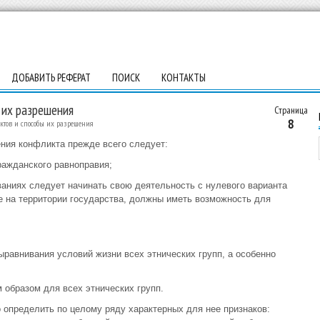
ДОБАВИТЬ РЕФЕРАТ
ПОИСК
КОНТАКТЫ
 их разрешения
Страница
8
ктов и способы их разрешения
ния конфликта прежде всего следует:
ражданского равноправия;
ваниях следует начинать свою деятельность с нулевого варианта
ие на территории государства, должны иметь возможность для
ыравнивания условий жизни всех этнических групп, а особенно
образом для всех этнических групп.
определить по целому ряду характерных для нее признаков: