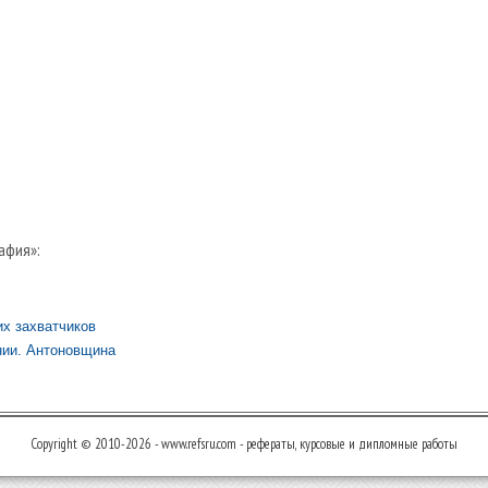
афия»:
х захватчиков
нии. Антоновщина
Copyright © 2010-2026 - www.refsru.com - рефераты, курсовые и дипломные работы