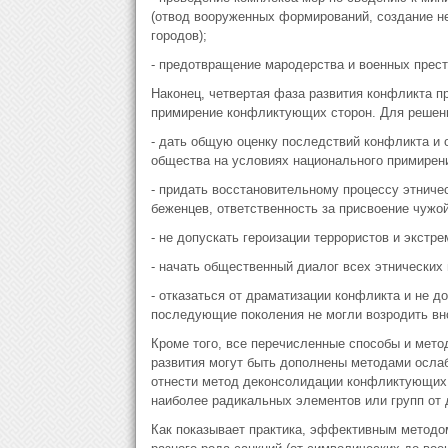
(отвод вооруженных формирований, создание не
городов);
- предотвращение мародерства и военных прест
Наконец, четвертая фаза развития конфликта п
примирение конфликтующих сторон. Для решени
- дать общую оценку последствий конфликта и 
общества на условиях национального примирен
- придать восстановительному процессу этниче
беженцев, ответственность за присвоение чужой
- не допускать героизации террористов и экстр
- начать общественный диалог всех этнических
- отказаться от драматизации конфликта и не д
последующие поколения не могли возродить вн
Кроме того, все перечисленные способы и мето
развития могут быть дополнены методами осла
отнести метод деконсолидации конфликтующих 
наиболее радикальных элементов или групп от 
Как показывает практика, эффективным методо