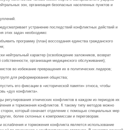
йтральных зон, организация безопасных населенных пунктов и
уплений.
редусматривает устранение последствий конфликтных действий и
я этих задач необходимо:
объявить программу (план) воссоздания единства гражданского
ия;
ски нейтральный характер (освобождение заложников, возврат
 собственности, организация медицинского обслуживания);
емистов во избежание превращения их в политических лидеров;
 групп для реформирования общества;
опустить его фиксации в «исторической памяти» этноса, чтобы
овь «дух конфликта».
ды регулирования этнических конфликтов в каждом из периодов их
бления и торможения конфликтов. К такому типу методов можно
сторон, который означает отделение с помощью специальных мер
других, более склонных к компромиссам и переговорам.
м ослабления и торможения конфликта является использование