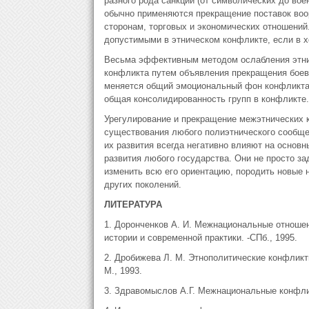
разного рода санкций (от символических до во
обычно применяются прекращение поставок во
сторонам, торговых и экономических отношений
допустимыми в этническом конфликте, если в х
Весьма эффективным методом ослабления этнич
конфликта путем объявления прекращения боевы
меняется общий эмоциональный фон конфликта, 
общая консолидированность групп в конфликте.
Урегулирование и прекращение межэтнических
существования любого полиэтнического сообще
их развития всегда негативно влияют на основн
развития любого государства. Они не просто з
изменить всю его ориентацию, породить новые 
других поколений.
ЛИТЕРАТУРА
1. Доронченков А. И. Межнациональные отношен
истории и современной практики. -СПб., 1995.
2. Дробижева Л. М. Этнополитические конфликты
М., 1993.
3. Здравомыслов А.Г. Межнациональные конфлик