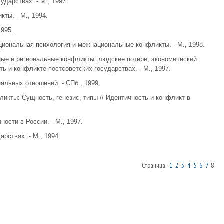
ударствах. - М., 1997.
ты. - М., 1994.
1995.
циональная психология и межнациональные конфликты. - М., 1998.
ые и региональные конфликты: людские потери, экономический
ь и конфликте постсоветских государствах. - М., 1997.
нальных отношений. - СПб., 1999.
икты: Сущность, генезис, типы // Идентичность и конфликт в
ности в России. - М., 1997.
арствах. - М., 1994.
Страница:
1
2
3
4
5
6
7
8