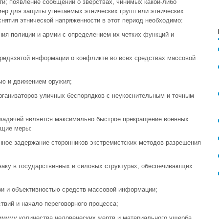
и; появление сообщений о зверствах, чинимых какой-либо
мер для защиты угнетаемых этнических групп или этнических
снятия этнической напряженности в этот период необходимо:
ния полиции и армии с определением их четких функций и
епредвзятой информации о конфликте во всех средствах массовой
ью и движением оружия;
организаторов уличных беспорядков с неукоснительным и точным
й задачей является максимально быстрое прекращение военных
ющие меры:
енное задержание сторонников экстремистских методов разрешения
наку в государственных и силовых структурах, обеспечивающих
язи и объективностью средств массовой информации;
твий и начало переговорного процесса;
имуму количества человеческих жертв и материального ущерба