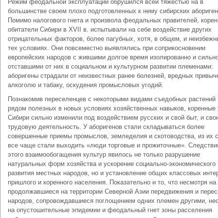
Режим феодальной эксплуатации обрушился всей тяжестью на в
большинстве своем плохо подготовленных к нему сибирских абориген
Помимо налогового гнета и произвола феодальных правителей, коре
обитатели Сибири в XVII в. испытывали на себе воздействие других
отрицательных факторов, более пагубных, хотя, в общем, и неизбежн
тех условиях. Они повсеместно выявлялись при соприкосновении
европейских народов с жившими долгое время изолированно и сильн
отставшими от них в социальном и культурном развитии племенами:
аборигены страдали от неизвестных ранее болезней, вредных привыч
алкоголю и табаку, оскудения промысловых угодий.
Познакомив переселенцев с некоторыми видами съедобных растений 
рядом полезных в новых условиях хозяйственных навыков, коренные
Сибири сильно изменили под воздействием русских и свой быт, и сво
трудовую деятельность. У аборигенов стали складываться более
совершенные приемы промыслов, земледелия и скотоводства, из их 
все чаще стали выходить «люди торговые и прожиточные». Следств
этого взаимообогащения культур явилось не только разрушение
натуральных форм хозяйства и ускорение социально-экономического
развития местных народов, но и установление общих классовых инте
пришлого и коренного населения. Показательно и то, что несмотря на
продолжавшиеся на территории Северной Азии передвижения и пере
народов, сопровождавшиеся поглощением одних племен другими, не
на опустошительные эпидемии и феодальный гнет зоны расселения