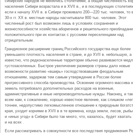
сибирских народов не менялись столетиями, а общая численность ко
населения Сибири возрастала и в XVII в., и в последующих столетиях
если к началу XVII в. в Сибири проживало 200—220 тыс. человек, то
30-х гг. XX в. местные народы насчитывали 800 тыс. человек. Этот
численный рост был возможен лишь в условиях сохранения и
жизнеспособности хозяйства аборигенов и решительного преобладани
положительного при их контактах с русскими переселенцами над
отрицательным.
Грандиозное расширение границ Российского государства еще более
уменьшило плотность населения в стране, и до XVII в. небольшую, а
известно, что редконаселенные территории обычно развиваются мед
густозаселенных. Быстрое увеличение размеров страны дало новые
возможности развитию «вширь» господствовавшим феодальным
отношениям, задержав тем самым утверждение в России более
прогрессивного способа производства. Освоение огромного массива 
земель потребовало дополнительных расходов на военные,
административные и иные непроизводительные нужды. Наконец, и так
всем нам, к сожалению, хорошо известное явление, как слишком «лег
точнее, недопустимо легкомысленное отношение к природным богатс
края, уходит корнями в XVII в в те времена, когда земли, лесов, рыбы
и «иных угод» в Сибири было так много, что, казалось, будет хватать
и на всех .
Если рассматривать в совокупности все последствия продвижения Ро