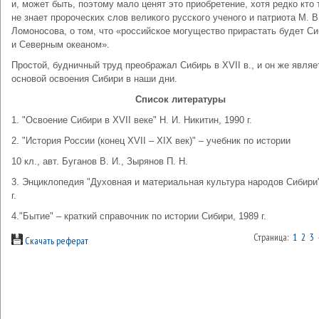
и, может быть, поэтому мало ценят это приобретение, хотя редко кто 
не знает пророческих слов великого русского ученого и патриота М. В
Ломоносова, о том, что «российское могущество прирастать будет С
и Северным океаном».
Простой, будничный труд преображал Сибирь в XVII в., и он же являе
основой освоения Сибири в наши дни.
Список литературы
1. "Освоение Сибири в XVII веке" Н. И. Никитин, 1990 г.
2. "История России (конец XVII – XIX век)" – учебник по истории
10 кл., авт. Буганов В. И., Зырянов П. Н.
3. Энциклопедия "Духовная и материальная культура народов Сибири
г.
4."Бытие" – краткий справочник по истории Сибири, 1989 г.
Страница:
1
2
3
Скачать реферат