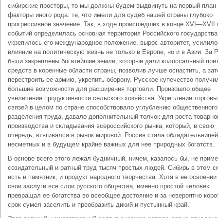
сибирские просторы, то мы должны будем выдвинуть на первый план
факторы иного рода: те, что имели для судеб нашей страны глубоко
прогрессивное значение. Так, в ходе происшедших в конце XVI—XVII 
событий определилась основная территория Российского государства
укрепилось его международное положение, вырос авторитет, усилило
влияние на политическую жизнь не только в Европе, но и в Азии. За 
были закреплены богатейшие земли, которые дали колоссальный при
средств в коренные области страны, позволив лучше оснастить, а зат
перестроить ее армию, укрепить оборону. Русское купечество получи
большие возможности для расширения торговли. Произошло общее
увеличение продуктивности сельского хозяйства. Укрепление торговы
связей в целом по стране способствовало углублению общественного
разделения труда, давало дополнительный толчок для роста товарно
производства и складывания всероссийского рынка, который, в свою
очередь, втягивался в рынок мировой. Россия стала обладательницей
несметных и в будущем крайне важных для нее природных богатств.
В основе всего этого лежал будничный, ничем, казалось бы, не прим
созидательный и ратный труд тысяч простых людей. Сибирь в этом 
есть и памятник, и продукт народного творчества. Хотя в ее освоени
свои заслуги все слои русского общества, именно простой человек
превращал ее богатства во всеобщее достояние и за невероятно коро
срок сумел заселить и преобразить дикий и пустынный край.