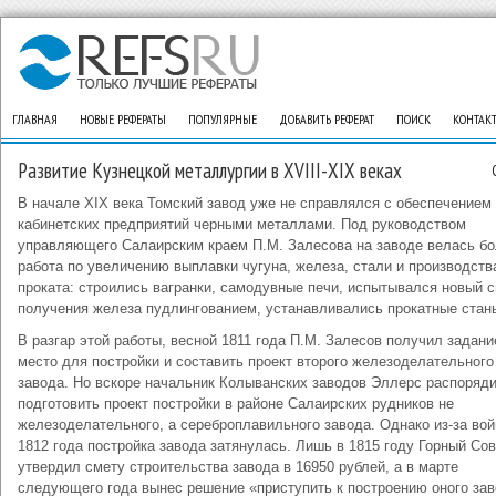
ГЛАВНАЯ
НОВЫЕ РЕФЕРАТЫ
ПОПУЛЯРНЫЕ
ДОБАВИТЬ РЕФЕРАТ
ПОИСК
КОНТАК
Развитие Кузнецкой металлургии в XVIII-XIX веках
В начале XIX века Томский завод уже не справлялся с обеспечением
кабинетских предприятий черными металлами. Под руководством
управляющего Салаирским краем П.М. Залесова на заводе велась б
работа по увеличению выплавки чугуна, железа, стали и производств
проката: строились вагранки, самодувные печи, испытывался новый 
получения железа пудлингованием, устанавливались прокатные стан
В разгар этой работы, весной 1811 года П.М. Залесов получил задани
место для постройки и составить проект второго железоделательного
завода. Но вскоре начальник Колыванских заводов Эллерс распоряд
подготовить проект постройки в районе Салаирских рудников не
железоделательного, а сереброплавильного завода. Однако из-за во
1812 года постройка завода затянулась. Лишь в 1815 году Горный Сов
утвердил смету строительства завода в 16950 рублей, а в марте
следующего года вынес решение «приступить к построению оного за