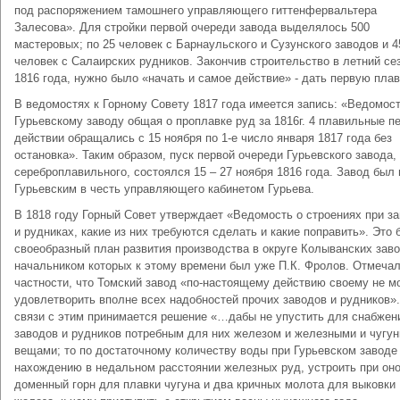
под распоряжением тамошнего управляющего гиттенфервальтера
Залесова». Для стройки первой очереди завода выделялось 500
мастеровых; по 25 человек с Барнаульского и Сузунского заводов и 4
человек с Салаирских рудников. Закончив строительство в летний се
1816 года, нужно было «начать и самое действие» - дать первую плав
В ведомостях к Горному Совету 1817 года имеется запись: «Ведомос
Гурьевскому заводу общая о проплавке руд за 1816г. 4 плавильные пе
действии обращались с 15 ноября по 1-е число января 1817 года без
остановка». Таким образом, пуск первой очереди Гурьевского завода, 
сереброплавильного, состоялся 15 – 27 ноября 1816 года. Завод был 
Гурьевским в честь управляющего кабинетом Гурьева.
В 1818 году Горный Совет утверждает «Ведомость о строениях при з
и рудниках, какие из них требуются сделать и какие поправить». Это 
своеобразный план развития производства в округе Колыванских заво
начальником которых к этому времени был уже П.К. Фролов. Отмечал
частности, что Томский завод «по-настоящему действию своему не м
удовлетворить вполне всех надобностей прочих заводов и рудников».
связи с этим принимается решение «…дабы не упустить для снабжен
заводов и рудников потребным для них железом и железными и чугу
вещами; то по достаточному количеству воды при Гурьевском заводе 
нахождению в недальном расстоянии железных руд, устроить при он
доменный горн для плавки чугуна и два кричных молота для выковки