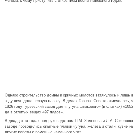
железа, к чему приступить с открытием весны нынешнего года».
Однако строительство домны и кричных молотов затянулось и лишь в
году печь дала первую плавку. В делах Горного Совета отмечалось, ч
1826 году Гурьевский завод дал «чугуна штыкового» (в слитках) «1052
да в отлитых вещах 497 пудов».
В двадцатых годах под руководством П.М. Залесова и Л.А. Соколовс
заводе проводились опытные плавки чугуна, железа и стали, кузнечн
другие работы с помощью каменного угля.