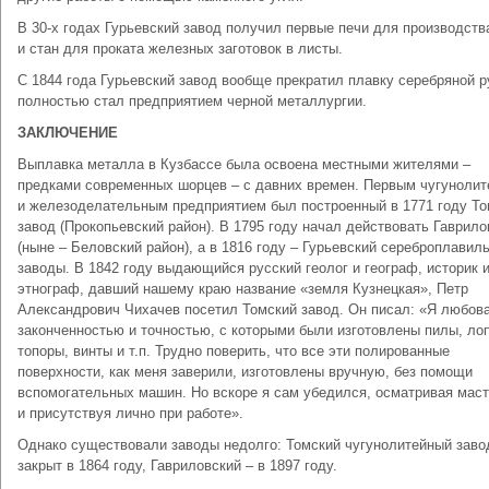
В 30-х годах Гурьевский завод получил первые печи для производств
и стан для проката железных заготовок в листы.
С 1844 года Гурьевский завод вообще прекратил плавку серебряной р
полностью стал предприятием черной металлургии.
ЗАКЛЮЧЕНИЕ
Выплавка металла в Кузбассе была освоена местными жителями –
предками современных шорцев – с давних времен. Первым чугуноли
и железоделательным предприятием был построенный в 1771 году То
завод (Прокопьевский район). В 1795 году начал действовать Гаврило
(ныне – Беловский район), а в 1816 году – Гурьевский сереброплавил
заводы. В 1842 году выдающийся русский геолог и географ, историк 
этнограф, давший нашему краю название «земля Кузнецкая», Петр
Александрович Чихачев посетил Томский завод. Он писал: «Я любов
законченностью и точностью, с которыми были изготовлены пилы, ло
топоры, винты и т.п. Трудно поверить, что все эти полированные
поверхности, как меня заверили, изготовлены вручную, без помощи
вспомогательных машин. Но вскоре я сам убедился, осматривая мас
и присутствуя лично при работе».
Однако существовали заводы недолго: Томский чугунолитейный заво
закрыт в 1864 году, Гавриловский – в 1897 году.