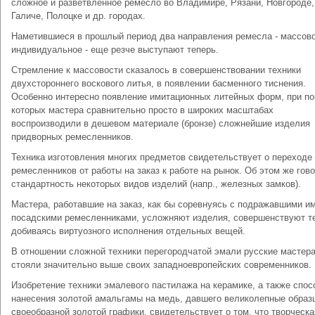
сложное и разветвленное ремесло во Владимире, Рязани, Новгороде,
Галиче, Полоцке и др. городах.
Наметившиеся в прошлый период два направления ремесла - массово
индивидуальное - еще резче выступают теперь.
Стремление к массовости сказалось в совершенствовании техники
двухстороннего воскового литья, в появлении басменного тиснения.
Особенно интересно появление имитационных литейных форм, при п
которых мастера сравнительно просто в широких масштабах
воспроизводили в дешевом материале (бронзе) сложнейшие изделия
придворных ремесленников.
Техника изготовления многих предметов свидетельствует о переходе
ремесленников от работы на заказ к работе на рынок. Об этом же гово
стандартность некоторых видов изделий (напр., железных замков).
Мастера, работавшие на заказ, как бы соревнуясь с подражавшими и
посадскими ремесленниками, усложняют изделия, совершенствуют те
добиваясь виртуозного исполнения отдельных вещей.
В отношении сложной техники перегородчатой эмали русские мастер
стояли значительно выше своих западноевропейских современников.
Изобретение техники эмалевого пастилажа на керамике, а также спос
нанесения золотой амальгамы на медь, давшего великолепные образ
своеобразной золотой графики, свидетельствует о том, что творческа