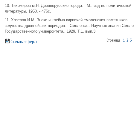
10. Тихомиров м.Н. Древнерусские города. - М.: изд-во политической
литературы, 1950. - 476с.
11. Хозеров И.М. Знаки и клейма кирпичей смоленских памятников
зодчества древнейших периодов. - Смоленск.: Научные знания Смоле
Государственного университета., 1929, Т.1, вып.3.
Страница:
1
2
3
Скачать реферат