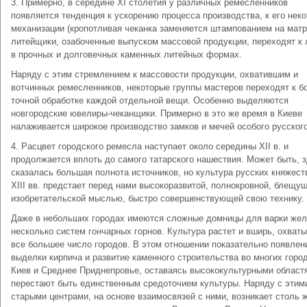
3. Примерно, в середине XI столетия у различных ремесленников
появляется тенденция к ускорению процесса производства, к его нек
механизации (кропотливая чеканка заменяется штампованием на матр
литейщики, озабоченные выпуском массовой продукции, переходят к
в прочных и долговечных каменных литейных формах.
Наряду с этим стремлением к массовости продукции, охватившим и
вотчинных ремесленников, некоторые группы мастеров переходят к б
точной обработке каждой отдельной вещи. Особенно выделяются
новгородские ювелиры-чеканщики. Примерно в это же время в Киеве
налаживается широкое производство замков и мечей особого русского
4. Расцвет городского ремесла наступает около середины XII в. и
продолжается вплоть до самого татарского нашествия. Может быть, 
сказалась большая полнота источников, но культура русских княжеств
XIII вв. предстает перед нами высокоразвитой, полнокровной, блещу
изобретательской мыслью, быстро совершенствующей свою технику.
Даже в небольших городах имеются сложные домницы для варки жел
несколько систем гончарных горнов. Культура растет и вширь, охват
все большее число городов. В этом отношении показательно появлен
выделки кирпича и развитие каменного строительства во многих горо
Киев и Среднее Приднепровье, оставаясь высококультурными област
перестают быть единственным средоточием культуры. Наряду с этим
старыми центрами, на основе взаимосвязей с ними, возникает столь 