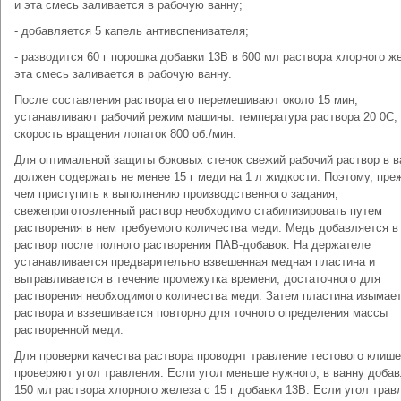
и эта смесь заливается в рабочую ванну;
- добавляется 5 капель антивспенивателя;
- разводится 60 г порошка добавки 13B в 600 мл раствора хлорного ж
эта смесь заливается в рабочую ванну.
После составления раствора его перемешивают около 15 мин,
устанавливают рабочий режим машины: температура раствора 20 0C,
скорость вращения лопаток 800 об./мин.
Для оптимальной защиты боковых стенок свежий рабочий раствор в в
должен содержать не менее 15 г меди на 1 л жидкости. Поэтому, пре
чем приступить к выполнению производственного задания,
свежеприготовленный раствор необходимо стабилизировать путем
растворения в нем требуемого количества меди. Медь добавляется в
раствор после полного растворения ПАВ-добавок. На держателе
устанавливается предварительно взвешенная медная пластина и
вытравливается в течение промежутка времени, достаточного для
растворения необходимого количества меди. Затем пластина изымает
раствора и взвешивается повторно для точного определения массы
растворенной меди.
Для проверки качества раствора проводят травление тестового клише
проверяют угол травления. Если угол меньше нужного, в ванну доба
150 мл раствора хлорного железа с 15 г добавки 13В. Если угол трав