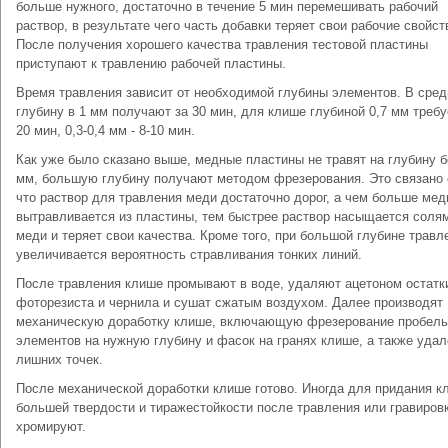
больше нужного, достаточно в течение 5 мин перемешивать рабочий
раствор, в результате чего часть добавки теряет свои рабочие свойст
После получения хорошего качества травления тестовой пластины
приступают к травлению рабочей пластины.
Время травления зависит от необходимой глубины элементов. В сре
глубину в 1 мм получают за 30 мин, для клише глубиной 0,7 мм требу
20 мин, 0,3-0,4 мм - 8-10 мин.
Как уже было сказано выше, медные пластины не травят на глубину б
мм, большую глубину получают методом фрезерования. Это связано 
что раствор для травления меди достаточно дорог, а чем больше мед
вытравливается из пластины, тем быстрее раствор насыщается соля
меди и теряет свои качества. Кроме того, при большой глубине травл
увеличивается вероятность стравливания тонких линий.
После травления клише промывают в воде, удаляют ацетоном остатк
фоторезиста и чернила и сушат сжатым воздухом. Далее производят
механическую доработку клише, включающую фрезерование пробел
элементов на нужную глубину и фасок на гранях клише, а также уда
лишних точек.
После механической доработки клише готово. Иногда для придания к
большей твердости и тиражестойкости после травления или гравиров
хромируют.