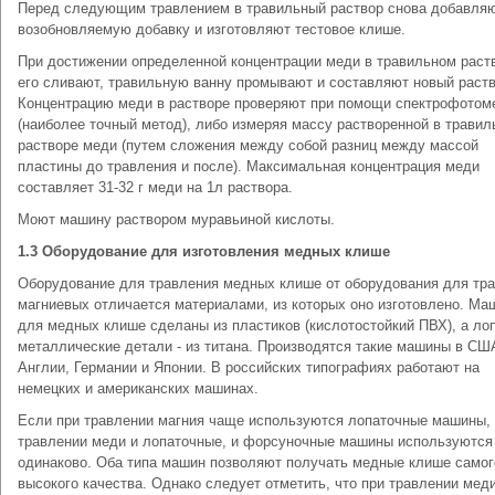
Перед следующим травлением в травильный раствор снова добавля
возобновляемую добавку и изготовляют тестовое клише.
При достижении определенной концентрации меди в травильном раст
его сливают, травильную ванну промывают и составляют новый раств
Концентрацию меди в растворе проверяют при помощи спектрофотом
(наиболее точный метод), либо измеряя массу растворенной в трави
растворе меди (путем сложения между собой разниц между массой
пластины до травления и после). Максимальная концентрация меди
составляет 31-32 г меди на 1л раствора.
Моют машину раствором муравьиной кислоты.
1.3 Оборудование для изготовления медных клише
Оборудование для травления медных клише от оборудования для тр
магниевых отличается материалами, из которых оно изготовлено. Ма
для медных клише сделаны из пластиков (кислотостойкий ПВХ), а лоп
металлические детали - из титана. Производятся такие машины в СШ
Англии, Германии и Японии. В российских типографиях работают на
немецких и американских машинах.
Если при травлении магния чаще используются лопаточные машины, 
травлении меди и лопаточные, и форсуночные машины используются
одинаково. Оба типа машин позволяют получать медные клише самог
высокого качества. Однако следует отметить, что при травлении мед