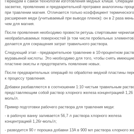
Перейдем к самой технологии изготовления медных клише. Операции
засветке, проявлению и предварительной протравке аналогичны про
при травлении магния. Отличается только коэффициент термического
расширения меди (учитываемый при выводе пленок): он в 2 раза мен
чем для магния.
После проявления необходимо провести ретушь спиртовыми чернила
необрабатываемых поверхностей (в том числе пробельных элементов)
делается для сокращения затрат травильного раствора.
Следующий этап - предварительное травление в 10-процентном раст
муравьиной кислоты. Это необходимо для того, чтобы снять имеющие
пластине окислы и предотвратить появление новых.
После предварительных операций по обработке медной пластины пер
к процессу травления.
Добавки разбавляются в соотношении 1:10 чистым травильным раств
представляющим собой раствор хлорного железа концентрацией 1,26 
моль/л.
Пример подготовки рабочего раствора для травления меди:
- в рабочую ванну заливается 56,7 л раствора хлорного железа
концентрацией 1,26г-моль/л;
- разводится 90 г порошка добавки 13A в 900 мл раствора хлорного ж