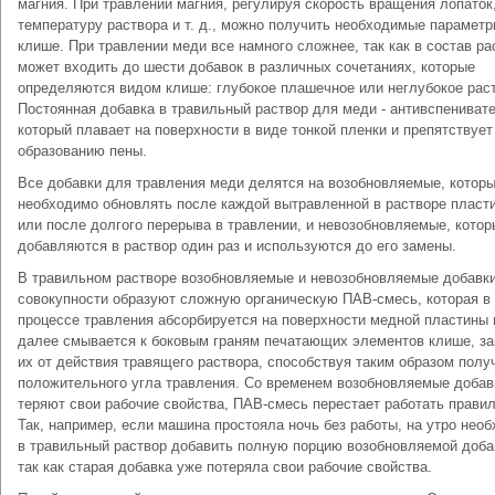
магния. При травлении магния, регулируя скорость вращения лопаток
температуру раствора и т. д., можно получить необходимые парамет
клише. При травлении меди все намного сложнее, так как в состав ра
может входить до шести добавок в различных сочетаниях, которые
определяются видом клише: глубокое плашечное или неглубокое рас
Постоянная добавка в травильный раствор для меди - антивспениват
который плавает на поверхности в виде тонкой пленки и препятствует
образованию пены.
Все добавки для травления меди делятся на возобновляемые, котор
необходимо обновлять после каждой вытравленной в растворе пласт
или после долгого перерыва в травлении, и невозобновляемые, котор
добавляются в раствор один раз и используются до его замены.
В травильном растворе возобновляемые и невозобновляемые добавки
совокупности образуют сложную органическую ПАВ-смесь, которая в
процессе травления абсорбируется на поверхности медной пластины 
далее смывается к боковым граням печатающих элементов клише, 
их от действия травящего раствора, способствуя таким образом пол
положительного угла травления. Со временем возобновляемые добав
теряют свои рабочие свойства, ПАВ-смесь перестает работать правил
Так, например, если машина простояла ночь без работы, на утро нео
в травильный раствор добавить полную порцию возобновляемой доба
так как старая добавка уже потеряла свои рабочие свойства.