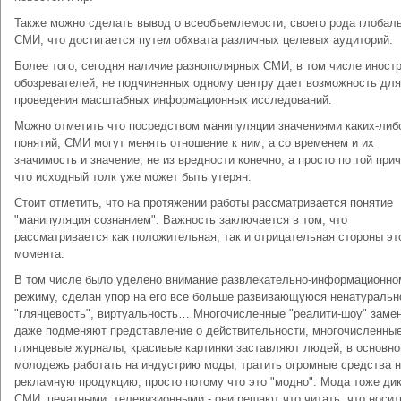
Также можно сделать вывод о всеобъемлемости, своего рода глобал
СМИ, что достигается путем обхвата различных целевых аудиторий.
Более того, сегодня наличие разнополярных СМИ, в том числе иност
обозревателей, не подчиненных одному центру дает возможность для
проведения масштабных информационных исследований.
Можно отметить что посредством манипуляции значениями каких-либ
понятий, СМИ могут менять отношение к ним, а со временем и их
значимость и значение, не из вредности конечно, а просто по той прич
что исходный толк уже может быть утерян.
Стоит отметить, что на протяжении работы рассматривается понятие
"манипуляция сознанием". Важность заключается в том, что
рассматривается как положительная, так и отрицательная стороны эт
момента.
В том числе было уделено внимание развлекательно-информационно
режиму, сделан упор на его все больше развивающуюся ненатуральн
"глянцевость", виртуальность… Многочисленные "реалити-шоу" заме
даже подменяют представление о действительности, многочисленны
глянцевые журналы, красивые картинки заставляют людей, в основн
молодежь работать на индустрию моды, тратить огромные средства 
рекламную продукцию, просто потому что это "модно". Мода тоже ди
СМИ, печатными, телевизионными - они решают что читать, что носит