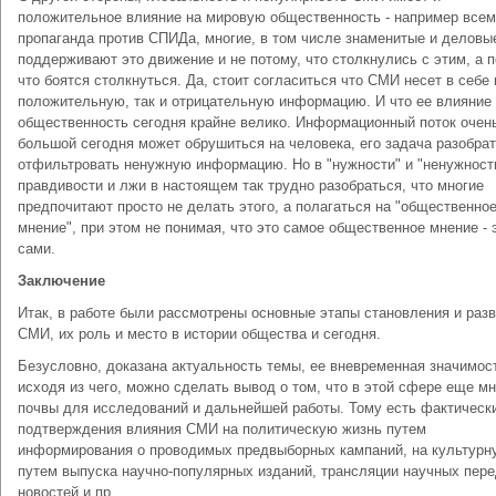
положительное влияние на мировую общественность - например все
пропаганда против СПИДа, многие, в том числе знаменитые и делов
поддерживают это движение и не потому, что столкнулись с этим, а 
что боятся столкнуться. Да, стоит согласиться что СМИ несет в себе 
положительную, так и отрицательную информацию. И что ее влияние
общественность сегодня крайне велико. Информационный поток очен
большой сегодня может обрушиться на человека, его задача разобрат
отфильтровать ненужную информацию. Но в "нужности" и "ненужности
правдивости и лжи в настоящем так трудно разобраться, что многие
предпочитают просто не делать этого, а полагаться на "общественно
мнение", при этом не понимая, что это самое общественное мнение - 
сами.
Заключение
Итак, в работе были рассмотрены основные этапы становления и раз
СМИ, их роль и место в истории общества и сегодня.
Безусловно, доказана актуальность темы, ее вневременная значимос
исходя из чего, можно сделать вывод о том, что в этой сфере еще мн
почвы для исследований и дальнейшей работы. Тому есть фактическ
подтверждения влияния СМИ на политическую жизнь путем
информирования о проводимых предвыборных кампаний, на культурн
путем выпуска научно-популярных изданий, трансляции научных пере
новостей и пр.