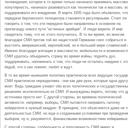
телевидения, которое в то время только начинало принимать массово
популярность, начинало развиваться как технически так и массово, в
поддерживало его внедрение. В марте 1935 года было объявлено, что
передачи берлинского телецентра становятся регулярными. Стоит ли
говорить о том, что эти передачи были направлены в основном на
пропаганду нового пути "истинных арийцев". И люди верили. И мир
свидетель тому, что их этого получилось. В то же время, во многом
благодаря СМИ против той же нацистской Германии смог собраться и
выстоять американский, европейский, но в большей мере славянский 
Именно благодаря агитации и массовости, мобильности и возможност
СМИ удалось объединить страну во время войны, поднять дух,
поддерживать, напоминать о том, что люди не остались наедине с эт
бедой, что о них помнят, любят и ждут.
В то же время нынешняя политика практически всех ведущих государ
СМИ практически неразделима - они как две руки, которые одна друг
моет. Ведь граждане узнают обо всех политических и государственн
решениях исключительно из СМИ. И вынуждены верить, потому что д
источника просто нет. С другой стороны, во времена политической
активности, например, выборы, СМИ пытаются направить галочку
избирателя в нужный квадрат. В принципе, это объясняется даже не 
деятельностью СМИ, но еще и созданными условиями при проведени
выборов, ну и, разумеется, финансовыми возможностями избираемых
С другой стороны, глобальность и популярность СМИ имеет и