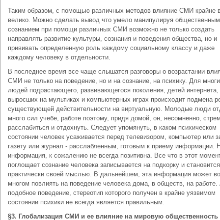
Таким образом, с помощью различных методов влияние СМИ крайне 
велико. Можно сделать вывод что умело манипулируя общественным
сознанием при помощи различных СМИ возможно не только создать
направлять развитие культуры, сознания и поведения общества, но и
прививать определенную роль каждому социальному классу и даже
каждому человеку в отдельности.
В последнее время все чаще слышатся разговоры о возрастании вли
СМИ не только на поведение, но и на сознание, на психику. Для мног
людей подрастающего, развивающегося поколения, детей интернета,
выросших на мультиках и компьютерных играх происходит подмена р
существующей действительности на виртуальную. Молодые люди о
много сил учебе, работе поэтому, придя домой, он, несомненно, стре
расслабиться и отдохнуть. Следует упомянуть, в каком психическом
состоянии человек усаживается перед телевизором, компьютер или з
газету или журнал - расслабленным, готовым к приему информации. 
информация, к сожалению не всегда позитивна. Все что в этот момен
поглощает сознание человека записывается на подкорку и становится
практически своей мыслью. В дальнейшем, эта информация может в
многом повлиять на поведение человека дома, в обществ, на работе.
подобное поведение, стереотип которого получен в крайне уязвимом
состоянии психики не всегда является правильным.
§3. Глобализация СМИ и ее влияние на мировую общественность