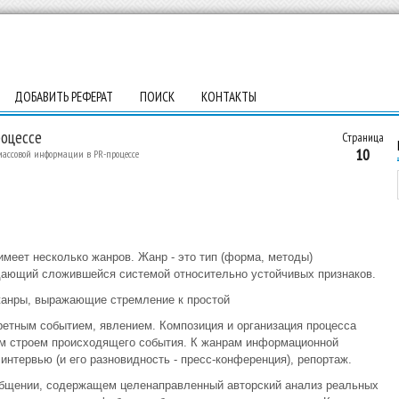
ДОБАВИТЬ РЕФЕРАТ
ПОИСК
КОНТАКТЫ
роцессе
Страница
10
массовой информации в PR-процессе
меет несколько жанров. Жанр - это тип (форма, методы)
дающий сложившейся системой относительно устойчивых признаков.
жанры, выражающие стремление к простой
кретным событием, явлением. Композиция и организация процесса
м строем происходящего события. К жанрам информационной
интервью (и его разновидность - пресс-конференция), репортаж.
общении, содержащем целенаправленный авторский анализ реальных