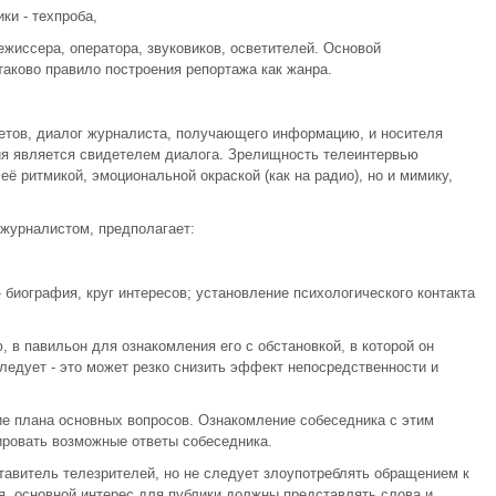
ки - техпроба,
ежиссера, оператора, звуковиков, осветителей. Основой
таково правило построения репортажа как жанра.
ветов, диалог журналиста, получающего информацию, и носителя
ия является свидетелем диалога. Зрелищность телеинтервью
её ритмикой, эмоциональной окраской (как на радио), но и мимику,
журналистом, предполагает:
 биография, круг интересов; установление психологического контакта
 в павильон для ознакомления его с обстановкой, в которой он
ледует - это может резко снизить эффект непосредственности и
ие плана основных вопросов. Ознакомление собеседника с этим
ировать возможные ответы собеседника.
тавитель телезрителей, но не следует злоупотреблять обращением к
ая, основной интерес для публики должны представлять слова и