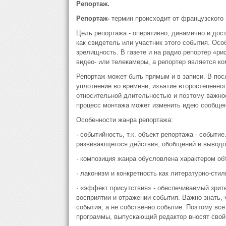
Репортаж.
Репортаж
-
термин происходит от французского «r
Цель репортажа - оперативно, динамично и дос
как свидетель или участник этого события. Особ
зрелищность. В газете и на радио репортер «ри
видео- или телекамеры, а репортер является 
Репортаж может быть прямым и в записи. В пос
уплотнение во времени, изъятие второстепенно
относительной длительностью и поэтому важнос
процесс монтажа может изменить идею сообщен
Особенности жанра репортажа:
· событийность, т.к. объект репортажа - событи
развивающегося действия, обобщений и выводов
· композиция жанра обусловлена характером о
· лаконизм и конкретность как литературно-сти
· «эффект присутствия» - обеспечиваемый зри
восприятии и отражении события. Важно знать,
события, а не собственно событие. Поэтому все
программы, выпускающий редактор вносят свой 