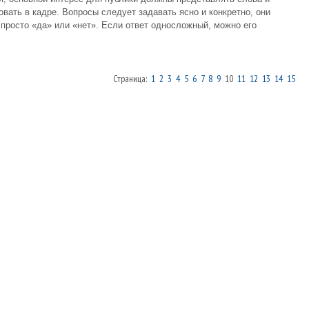
вать в кадре. Вопросы следует задавать ясно и конкретно, они
 просто «да» или «нет». Если ответ односложный, можно его
:
Страница:
1
2
3
4
5
6
7
8
9
10
11
12
13
14
15