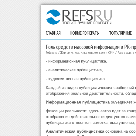
ГЛАВНАЯ
НОВЫЕ РЕФЕРАТЫ
ПОПУЛЯРНЫЕ
Роль средств массовой информации в PR-п
Рефераты
/
Журналистика, издательское дело и СМИ
/
Роль средств 
· информационная публицистика,
· аналитическая публицистика,
· художественная публицистика.
Каждый из видов публицистических сообщений и
отображения реальной действительности, обла
Информационная публицистика
объединяет 
фиксации реальности: здесь автор идет за кон
отображения действительности диктуются сами
публицистики относятся: заметка, выступление, 
Аналитическая публицистика
основана на со