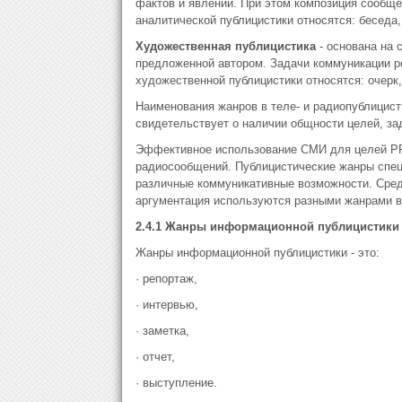
фактов и явлений. При этом композиция сообще
аналитической публицистики относятся: беседа,
Художественная публицистика
- основана на 
предложенной автором. Задачи коммуникации р
художественной публицистики относятся: очерк,
Наименования жанров в теле- и радиопублицист
свидетельствует о наличии общности целей, за
Эффективное использование СМИ для целей PR 
радиосообщений. Публицистические жанры спец
различные коммуникативные возможности. Сред
аргументация используются разными жанрами в
2.4.1 Жанры информационной публицистики
Жанры информационной публицистики - это:
· репортаж,
· интервью,
· заметка,
· отчет,
· выступление.