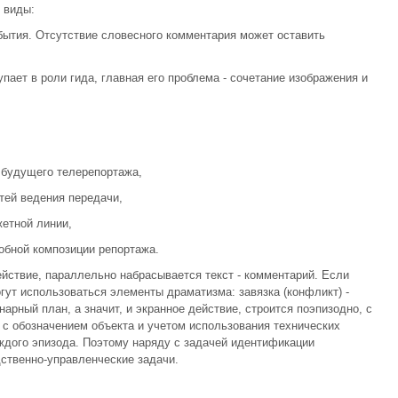
 виды:
бытия. Отсутствие словесного комментария может оставить
ает в роли гида, главная его проблема - сочетание изображения и
 будущего телерепортажа,
тей ведения передачи,
жетной линии,
робной композиции репортажа.
йствие, параллельно набрасывается текст - комментарий. Если
гут использоваться элементы драматизма: завязка (конфликт) -
нарный план, а значит, и экранное действие, строится поэпизодно, с
 с обозначением объекта и учетом использования технических
ждого эпизода. Поэтому наряду с задачей идентификации
ственно-управленческие задачи.