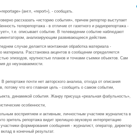
eportage» (англ, «report»), - сообщать.
товерно рассказать «историю события», причем репортер выступает
енность телерепортажа - в отличие от газетного и радиорепортажа -
сует», т.е. описывает событие. В телевидении событие наблюдают
комментатором, анализирующим развивающееся действие.
леднем случае делается монтажная обработка материала -
го материала. Расстановка акцентов в сообщении определяется
тью эпизодов, крупностью планов и точками съемки объектов. Сам
ия до неузнаваемости.
е. В репортаже почти нет авторского анализа, отхода от описания
, потому что его главная цель - сообщить о самом событии,
бъекта, динамикой события. Жанру присуща «реальная фабульность»,
листические особенности,
тельным восприятием и активным, личностным участием журналиста в
 что зритель репортажа видит зрелищно-звуковую интерпретацию
 участники формирования сообщения - журналист, оператор, директор
вклад в конечный результат.