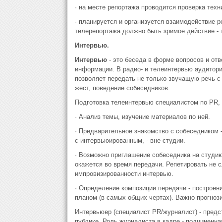
· на месте репортажа проводится проверка техни
· планируется и организуется взаимодействие р
телерепортажа должно быть зримое действие - 
Интервью.
Интервью
- это беседа в форме вопросов и от
информации. В радио- и телеинтервью аудитор
позволяет передать не только звучащую речь с 
жест, поведение собеседников.
Подготовка телеинтервью специалистом по PR, 
· Анализ темы, изучение материалов по ней.
· Предварительное знакомство с собеседником -
с интервьюированным, - вне студии.
· Возможно приглашение собеседника на студию,
окажется во время передачи. Репетировать не с
импровизированности интервью.
· Определение композиции передачи - построен
планом (в самых общих чертах). Важно прогноз
Интервьюер (специалист PR/журналист) - предс
публике. Роль журналиста в кадре - подчиненн