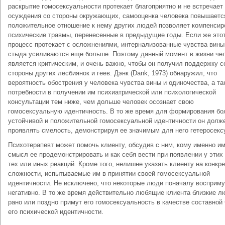
раскрытие гомосексуальности протекает благоприятно и не встречает
осуждения со стороны окружающих, самооценка человека повышается
положительное отношение к нему других людей позволяет компенсир
психические травмы, перенесенные в предыдущие годы. Если же это
процесс протекает с осложнениями, интернализованные чувства вины
стыда усиливаются еще больше. Поэтому данный момент в жизни че
является критическим, и очень важно, чтобы он получил поддержку с
стороны других лесбиянок и геев. Дэнк (Dank, 1973) обнаружил, что
вероятность обострения у человека чувства вины и одиночества, а та
потребности в получении им психиатрической или психологической
консультации тем ниже, чем дольше человек осознает свою
гомосексуальную идентичность. В то же время для формирования бо
устойчивой и положительной гомосексуальной идентичности он долж
проявлять смелость, демонстрируя ее значимым для него гетеросекс
Психотерапевт может помочь клиенту, обсудив с ним, кому именно и
смысл ее продемонстрировать и как себя вести при появлении у эти
тех или иных реакций. Кроме того, нелишне указать клиенту на конкр
сложности, испытываемые им в принятии своей гомосексуальной
идентичности. Не исключено, что некоторые люди поначалу восприму
негативно. В то же время действительно любящие клиента близкие л
рано или поздно примут его гомосексуальность в качестве составной
его психической идентичности.