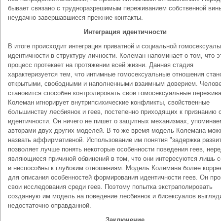
бывает связано с трудноразрешимым переживанием собственной вин
неудачно завершавшиеся прежние контакты.
Интеграция идентичности
В итоге происходит интеграция приватной и социальной гомосексуаль
идентичности в структуру личности. Колеман напоминает о том, что э
процесс протекает на протяжении всей жизни. Данная стадия
характеризуется тем, что интимные гомосексуальные отношения стан
открытыми, свободными и наполненными взаимным доверием. Челов
становится способен контролировать свои гомосексуальные пережива
Колеман игнорирует внутрипсихические конфликты, свойственные
большинству лесбиянок и геев, постепенно приходящих к признанию 
идентичности. Он ничего не пишет о защитных механизмах, упомина
авторами двух других моделей. В то же время модель Колемана мож
назвать аффирмативной. Использование им понятия "задержка разви
позволяет лучше понять некоторые особенности поведения геев, нер
являющиеся причиной обвинений в том, что они интересуются лишь 
и неспособны к глубоким отношениям. Модель Колемана более корре
для описания особенностей формирования идентичности геев. Он пр
свои исследования среди геев. Поэтому попытка экстраполировать
созданную им модель на поведение лесбиянок и бисексуалов выгляд
недостаточно оправданной.
Заключение