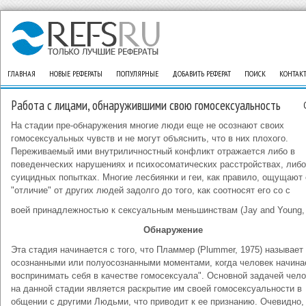
ГЛАВНАЯ
НОВЫЕ РЕФЕРАТЫ
ПОПУЛЯРНЫЕ
ДОБАВИТЬ РЕФЕРАТ
ПОИСК
КОНТАК
Работа с лицами, обнаружившими свою гомосексуальность
На стадии пре-обнаружения многие люди еще не осознают своих
гомосексуальных чувств и не могут объяснить, что в них плохого.
Переживаемый ими внутриличностный конфликт отражается либо в
поведенческих нарушениях и психосоматических расстройствах, либо
суицидных попытках. Многие лесбиянки и геи, как правило, ощущают
"отличие" от других людей задолго до того, как соотносят его со с
воей принадлежностью к сексуальным меньшинствам (Jay and Young, 
Обнаружение
Эта стадия начинается с того, что Пламмер (Plummer, 1975) называет
осознанными или полуосознанными моментами, когда человек начина
воспринимать себя в качестве гомосексуала". Основной задачей чел
на данной стадии является раскрытие им своей гомосексуальности в
общении с другими Людьми, что приводит к ее признанию. Очевидно,