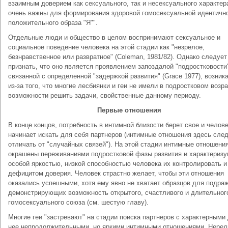
взаимным доверием как сексуального, так и несексуального характер
очень важны для формирования здоровой гомосексуальной идентично
положительного образа "Я"".
Отдельные люди и общество в целом воспринимают сексуальное и
социальное поведение человека на этой стадии как "незрелое,
безнравственное или развратное" (Coleman, 1981/82). Однако следует
признать, что оно является проявлением запоздалой "подростковости
связанной с определенной "задержкой развития" (Grace 1977), возни
из-за того, что многие лесбиянки и геи не имели в подростковом возр
возможности решить задачи, свойственные данному периоду.
Первые отношения
В конце концов, потребность в интимной близости берет свое и челов
начинает искать для себя партнеров (интимные отношения здесь сле
отличать от "случайных связей"). На этой стадии интимные отношени
окрашены переживаниями подростковой фазы развития и характериз
особой яркостью, низкой способностью человека их контролировать и
дефицитом доверия. Человек страстно желает, чтобы эти отношения
оказались успешными, хотя ему явно не хватает образцов для подра
демонстрирующих возможность открытого, счастливого и длительног
гомосексуального союза (см. шестую главу).
Многие геи "застревают" на стадии поиска партнеров с характерными
нее непродолжительными, но яркими интимными отношениями. Неред