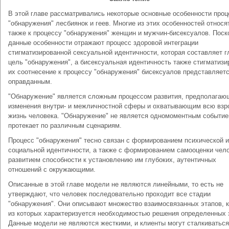
В этой главе рассматривались некоторые основные особенности проц
"обнаружения" лесбиянок и геев. Многие из этих особенностей относя
также к процессу "обнаружения" женщин и мужчин-бисексуалов. Поск
данные особенности отражают процесс здоровой интеграции
стигматизированной сексуальной идентичности, которая составляет 
цель "обнаружения", а бисексуальная идентичность также стигматизи
их соотнесение к процессу "обнаружения" бисексуалов представляет
оправданным.
"Обнаружение" является сложным процессом развития, предполага
изменения внутри- и межличностной сферы и охватывающим всю вз
жизнь человека. "Обнаружение" не является одномоментным событие
протекает по различным сценариям.
Процесс "обнаружения" тесно связан с формированием психической и
социальной идентичности, а также с формированием самооценки чело
развитием способности к установлению им глубоких, аутентичных
отношений с окружающими.
Описанные в этой главе модели не являются линейными, то есть не
утверждают, что человек последовательно проходит все стадии
"обнаружения". Они описывают множество взаимосвязанных этапов, 
из которых характеризуется необходимостью решения определенных 
Данные модели не являются жесткими, и клиенты могут сталкиваться