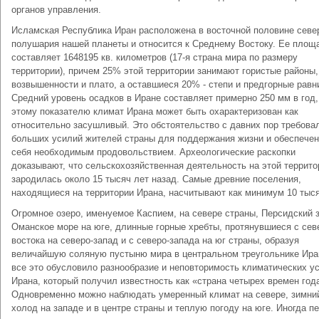
органов управления.
Исламская Республика Иран расположена в восточной половине севе
полушария нашей планеты и относится к Среднему Востоку. Ее площ
составляет 1648195 кв. километров (17-я страна мира по размеру
территории), причем 25% этой территории занимают гористые районы,
возвышенности и плато, а оставшиеся 20% - степи и предгорные равн
Средний уровень осадков в Иране составляет примерно 250 мм в год,
этому показателю климат Ирана может быть охарактеризован как
относительно засушливый. Это обстоятельство с давних пор требова
больших усилий жителей страны для поддержания жизни и обеспече
себя необходимым продовольствием. Археологические раскопки
доказывают, что сельскохозяйственная деятельность на этой террито
зародилась около 15 тысяч лет назад. Самые древние поселения,
находящиеся на территории Ирана, насчитывают как минимум 10 тыся
Огромное озеро, именуемое Каспием, на севере страны, Персидский 
Оманское море на юге, длинные горные хребты, протянувшиеся с сев
востока на северо-запад и с северо-запада на юг страны, образуя
величайшую соляную пустыню мира в центральном треугольнике Иран
все это обусловило разнообразие и неповторимость климатических у
Ирана, который получил известность как «страна четырех времен год
Одновременно можно наблюдать умеренный климат на севере, зимни
холод на западе и в центре страны и теплую погоду на юге. Иногда п