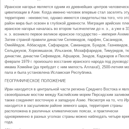
Иранское нагорье является одним из древнейших центров человеческ
цивилизации в Азии. Когда именно человек впервые стал заселять эт
территорию - неизвестно, однако имеются свидетельства того, что эт
район мира был освоен в глубокой древности. Миграция арийских пле
иранское нагорье началась во втором тысячелетии до н. э., а уже в 33
н. э. возникло первое великое иранское государство – империя Ахеме
Затем страной правили династии Селевкидов, парфян, Сасанидов,
Омеййядов, Аббасидов, Сафаридов, Саманидов, Буидов, Газневидов,
Сельджуков, Хорезмшахов, Ильханов, Мозаффаридов, Тимуридов, т
династии, династии Сефевидов, Афшаров, Зендов, Каджаров и Пехле
феврале 1979 г. произошло восстание иранского народа под руковод
имама Хомейни (да пребудет с ним милость Аллаха!), 2500-летняя м
пала и была установлена Исламская Республика.
ГЕОГРАФИЧЕСКОЕ ПОЛОЖЕНИЕ
Иран находится в центральной части региона Среднего Востока и явл
своеобразным мостом между Каспийским морем Персидским заливом
также соединяет восточную и западную Азию. Несмотря на то, что Ир
находится в засушливом районе земного шара, территория страны
расположена в различных климатических поясах, и практически
одновременно в разных уголках страны можно наблюдать четыре вре
года.