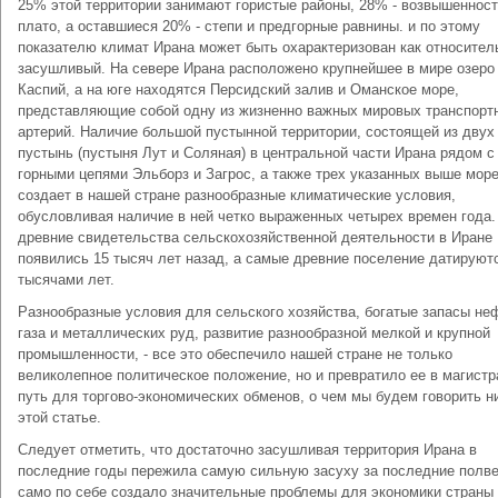
25% этой территории занимают гористые районы, 28% - возвышенност
плато, а оставшиеся 20% - степи и предгорные равнины. и по этому
показателю климат Ирана может быть охарактеризован как относител
засушливый. На севере Ирана расположено крупнейшее в мире озеро 
Каспий, а на юге находятся Персидский залив и Оманское море,
представляющие собой одну из жизненно важных мировых транспорт
артерий. Наличие большой пустынной территории, состоящей из двух
пустынь (пустыня Лут и Соляная) в центральной части Ирана рядом с
горными цепями Эльборз и Загрос, а также трех указанных выше мор
создает в нашей стране разнообразные климатические условия,
обусловливая наличие в ней четко выраженных четырех времен года
древние свидетельства сельскохозяйственной деятельности в Иране
появились 15 тысяч лет назад, а самые древние поселение датируют
тысячами лет.
Разнообразные условия для сельского хозяйства, богатые запасы не
газа и металлических руд, развитие разнообразной мелкой и крупной
промышленности, - все это обеспечило нашей стране не только
великолепное политическое положение, но и превратило ее в магист
путь для торгово-экономических обменов, о чем мы будем говорить н
этой статье.
Следует отметить, что достаточно засушливая территория Ирана в
последние годы пережила самую сильную засуху за последние полве
само по себе создало значительные проблемы для экономики страны