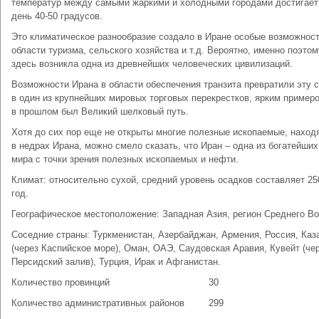
температур между самыми жаркими и холодными городами достигает
день 40-50 градусов.
Это климатическое разнообразие создало в Иране особые возможност
области туризма, сельского хозяйства и т.д. Вероятно, именно поэтом
здесь возникла одна из древнейших человеческих цивилизаций.
Возможности Ирана в области обеспечения транзита превратили эту 
в один из крупнейших мировых торговых перекрестков, ярким пример
в прошлом был Великий шелковый путь.
Хотя до сих пор еще не открыты многие полезные ископаемые, нахо
в недрах Ирана, можно смело сказать, что Иран – одна из богатейших
мира с точки зрения полезных ископаемых и нефти.
Климат: относительно сухой, средний уровень осадков составляет 25
год.
Географическое местоположение: Западная Азия, регион Среднего Во
Соседние страны: Туркменистан, Азербайджан, Армения, Россия, Каз
(через Каспийское море), Оман, ОАЭ, Саудовская Аравия, Кувейт (че
Персидский залив), Турция, Ирак и Афганистан.
Количество провинций
30
Количество административных районов
299