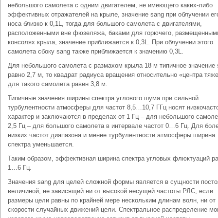
небольшого самолета с одним двигателем, не имеющего каких-либо
эффективных отражателей на крыле, значение sаng при облучении ег
носа близко к 0,1L, тогда для большого самолета с двигателями,
расположенными вне фюзеляжа, баками для горючего, размещенным
консолях крыла, значение приближается к 0,3L. При облучении этого
самолета сбоку sаng также приближается к значению 0,3L.
Для небольшого самолета с размахом крыла 18 м типичное значение 
равно 2,7 м, то квадрат радиуса вращения относительно «центра тяж
для такого самолета равен 3,8 м.
Типичные значения ширины спектра углового шума при сильной
турбулентности атмосферы для частот 8,5…10,7 ГГц носят низкочаст
характер и заключаются в пределах от 1 Гц – для небольшого самоле
2,5 Гц – для большого самолета в интервале частот 0…6 Гц. Для бол
низких частот диапазона и менее турбулентности атмосферы ширина
спектра уменьшается.
Таким образом, эффективная ширина спектра угловых флюктуаций р
1…6 Гц.
Значения sаng для целей сложной формы является в сущности посто
величиной, не зависящий ни от высокой несущей частоты РЛС, если
размеры цели равны по крайней мере нескольким длинам волн, ни от
скорости случайных движений цели. Спектральное распределение м