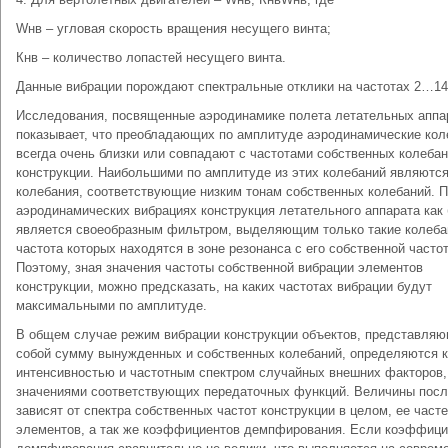
Wнв – угловая скорость вращения несущего винта;
Кнв – количество лопастей несущего винта.
Данные вибрации порождают спектральные отклики на частотах 2…14
Исследования, посвященные аэродинамике полета летательных аппа
показывает, что преобладающих по амплитуде аэродинамические кол
всегда очень близки или совпадают с частотами собственных колеба
конструкции. Наибольшими по амплитуде из этих колебаний являютс
колебания, соответствующие низким тонам собственных колебаний. 
аэродинамических вибрациях конструкция летательного аппарата как
является своеобразным фильтром, выделяющим только такие колеба
частота которых находятся в зоне резонанса с его собственной частот
Поэтому, зная значения частоты собственной вибрации элементов
конструкции, можно предсказать, на каких частотах вибрации будут
максимальными по амплитуде.
В общем случае режим вибрации конструкции объектов, представля
собой сумму вынужденных и собственных колебаний, определяются к
интенсивностью и частотным спектром случайных внешних факторов, 
значениями соответствующих передаточных функций. Величины пос
зависят от спектра собственных частот конструкции в целом, ее часте
элементов, а так же коэффициентов демпфирования. Если коэффиц