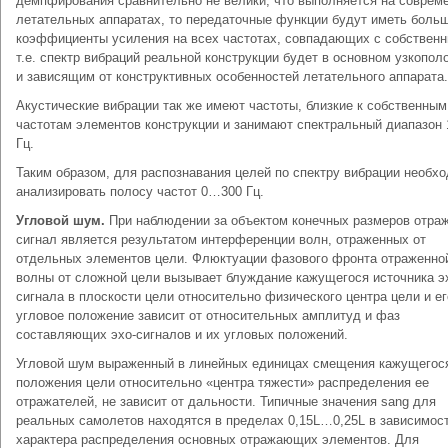
демпфирования сравнительно не велики, что выполняется на соврем
летательных аппаратах, то передаточные функции будут иметь боль
коэффициенты усиления на всех частотах, совпадающих с собствен
т.е. спектр вибраций реальной конструкции будет в основном узкопо
и зависящим от конструктивных особенностей летательного аппарата.
Акустические вибрации так же имеют частоты, близкие к собственным
частотам элементов конструкции и занимают спектральный диапазон
Гц.
Таким образом, для распознавания целей по спектру вибрации необх
анализировать полосу частот 0…300 Гц.
Угловой шум.
При наблюдении за объектом конечных размеров отра
сигнал является результатом интерференции волн, отраженных от
отдельных элементов цели. Флюктуации фазового фронта отраженно
волны от сложной цели вызывает блуждание кажущегося источника э
сигнала в плоскости цели относительно физического центра цели и ег
угловое положение зависит от относительных амплитуд и фаз
составляющих эхо-сигналов и их угловых положений.
Угловой шум выраженный в линейных единицах смещения кажущегос
положения цели относительно «центра тяжести» распределения ее
отражателей, не зависит от дальности. Типичные значения sаng для
реальных самолетов находятся в пределах 0,15L…0,25L в зависимост
характера распределения основных отражающих элементов. Для