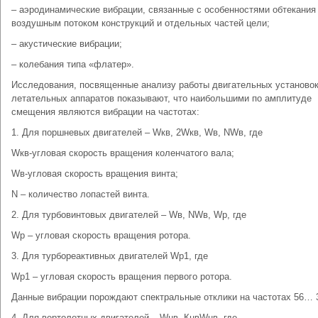
– аэродинамические вибрации, связанные с особенностями обтекания
воздушным потоком конструкций и отдельных частей цели;
– акустические вибрации;
– колебания типа «флатер».
Исследования, посвященные анализу работы двигательных установо
летательных аппаратов показывают, что наибольшими по амплитуде
смещения являются вибрации на частотах:
1. Для поршневых двигателей – Wкв, 2Wкв, Wв, NWв, где
Wкв-угловая скорость вращения коленчатого вала;
Wв-угловая скорость вращения винта;
N – количество лопастей винта.
2. Для турбовинтовых двигателей – Wв, NWв, Wр, где
Wр – угловая скорость вращения ротора.
3. Для турбореактивных двигателей Wр1, где
Wр1 – угловая скорость вращения первого ротора.
Данные вибрации порождают спектральные отклики на частотах 56… 3
4. Для вертолетных двигателей – Wнв, КнвWнв, где