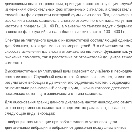
движениями цели на траектории, приводит к соответствующим случа
изменениям относительных фаз отраженных сигналов, а следовательн
случайным флюктуациям векторной суммы сигналов. Так, например, 
рыскании и кренах самолета в спектре отраженного сигнала могут по
частоты в пределах 10…40 Гц, а маневры по тангажу ведут к форми
в спектре флюктуаций сигнала более высоких частот -100…400 Гц.
Спектры амплитудного шума с низкочастотной составляющей одинако
для больших, так и для малых размеров целей. Это объясняется тем,
скорость изменения дальности отражателей является функцией как у
рыскания самолета, так и расстояния от отражателей до центра тяже
самолета.
Высокочастотный амплитудный шум содержит случайную и периодич
составляющие. Случайный шум от такой цели, как самолет, является
результатом вибраций и движения его отдельных частей, создающих
относительно равномерный спектр шума, ширина которого достигает
нескольких сотен Гц, в зависимости от типа самолета.
Для обоснования границ данного диапазона частот необходимо отмет
что на современных самолетах и вертолетах различают, согласно,
следующие виды вибраций:
– вибрации, возникающие при работе силовых установок цели –
двигательные вибрации и вибрации от движения воздушных винтов;