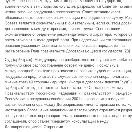
путем переговоров между ними, по просьбе любого государства,
вовлеченного в эти споры разногласия, разрешаются Советом по авиа
использованию воздушного пространства. Совет устанавливает
обоснованность претензии о компенсации и определяет ее сумму. Ре
Совета является окончательным и обязательным, если об этом дости
договоренность между сторонами; в ином случае Совет выносит
окончательное определение рекомендательного характера, которое с
рассматривают в духе доброй воли. При недостижении согласованног
решения указанным Советом, споры и разногласия передаются на
рассмотрение Глав правительств Договаривающихся государств.[23]
Суд (арбитраж). Международное разбирательство с участием арбитро
получило свое распространение совсем не давно. Поскольку в
международной практике практически не развита судебная инстанция,
государства предпочитают в случае возникновения спора полагаться 
мнение третьей стороны - арбитра. Иногда в договорах понятия "суд" 
"арбитраж" отождествляются. Так в статье 20 Соглашение между
Правительством Российской Федерации и Правительством Французск
Республики о воздушном сообщении 2001 г. сказано, что в случае
возникновения спора между Договаривающимися Сторонами по толк
настоящего Соглашения авиационные власти будут стремиться разре
его путем прямых переговоров. Если авиационные власти не достигну
соглашения, спор станет предметом консультаций между
Договаривающимися Сторонами.