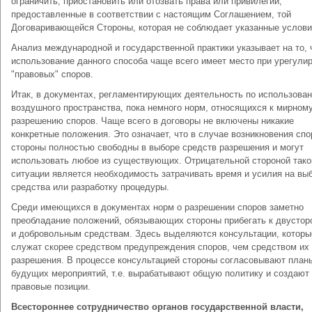
ограничить, приостановить или отозвать права или привилегии,
предоставленные в соответствии с настоящим Соглашением, той
Договаривающейся Стороны, которая не соблюдает указанные условия
Анализ международной и государственной практики указывает на то, 
использование данного способа чаще всего имеет место при урегули
"правовых" споров.
Итак, в документах, регламентирующих деятельность по использова
воздушного пространства, пока немного норм, относящихся к мирном
разрешению споров. Чаще всего в договоры не включены никакие
конкретные положения. Это означает, что в случае возникновения спо
стороны полностью свободны в выборе средств разрешения и могут
использовать любое из существующих. Отрицательной стороной тако
ситуации является необходимость затрачивать время и усилия на вы
средства или разработку процедуры.
Среди имеющихся в документах норм о разрешении споров заметно
преобладание положений, обязывающих стороны прибегать к двустор
и добровольным средствам. Здесь выделяются консультации, которы
служат скорее средством предупреждения споров, чем средством их
разрешения. В процессе консультацией стороны согласовывают план
будущих мероприятий, т.е. вырабатывают общую политику и создают
правовые позиции.
Всестороннее сотрудничество органов государственной власти,