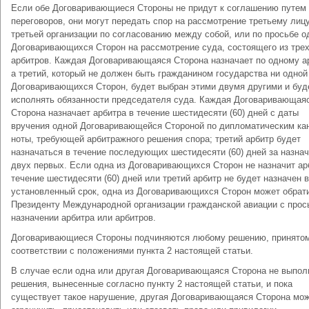
Если обе Договаривающиеся Стороны не придут к соглашению путем
переговоров, они могут передать спор на рассмотрение третьему лиц
третьей организации по согласованию между собой, или по просьбе о
Договаривающихся Сторон на рассмотрение суда, состоящего из тре
арбитров. Каждая Договаривающаяся Сторона назначает по одному а
а третий, который не должен быть гражданином государства ни одной
Договаривающихся Сторон, будет выбран этими двумя другими и буд
исполнять обязанности председателя суда. Каждая Договаривающая
Сторона назначает арбитра в течение шестидесяти (60) дней с даты
вручения одной Договаривающейся Стороной по дипломатическим ка
ноты, требующей арбитражного решения спора; третий арбитр будет
назначаться в течение последующих шестидесяти (60) дней за назна
двух первых. Если одна из Договаривающихся Сторон не назначит ар
течение шестидесяти (60) дней или третий арбитр не будет назначен 
установленный срок, одна из Договаривающихся Сторон может обрати
Президенту Международной организации гражданской авиации с прос
назначении арбитра или арбитров.
Договаривающиеся Стороны подчиняются любому решению, принятом
соответствии с положениями пункта 2 настоящей статьи.
В случае если одна или другая Договаривающаяся Сторона не выпол
решения, вынесенные согласно пункту 2 настоящей статьи, и пока
существует такое нарушение, другая Договаривающаяся Сторона мо