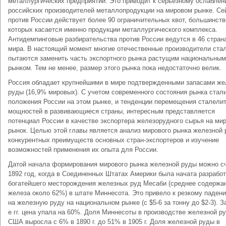
металлургических предприятий. Это приводит к серьезному ослабле
российских производителей металлопродукции на мировом рынке. Се
против России действует более 90 ограничительных квот, большинств
которых касается именно продукции металлургического комплекса.
Антидемпинговые разбирательства против России ведутся в 46 стран
мира. В настоящий момент многие отечественные производители ста
пытаются заменить часть экспортного рынка растущим национальным
рынком. Тем не менее, размер этого рынка пока недостаточно велик.
Россия обладает крупнейшими в мире подтвержденными запасами же
руды (16,9% мировых). С учетом современного состояния рынка стали
положения России на этом рынке, и тенденции перемещения сталели
мощностей в развивающиеся страны, интересным представляется
потенциал России в качестве экспортера железорудного сырья на ми
рынок. Целью этой главы является анализ мирового рынка железной 
конкурентных преимуществ основных стран-экспортеров и изучение
возможностей применения их опыта для России.
Датой начала формирования мирового рынка железной руды можно с
1892 год, когда в Соединенных Штатах Америки была начата разработ
богатейшего месторождения железных руд Месаби (среднее содержа
железа около 62%) в штате Миннесота. Это привело к резкому паден
на железную руду на национальном рынке (с $5-6 за тонну до $2-3). З
е гг. цена упала на 60%. Доля Миннесоты в производстве железной р
США выросла с 6% в 1890 г. до 51% в 1905 г. Доля железной руды в