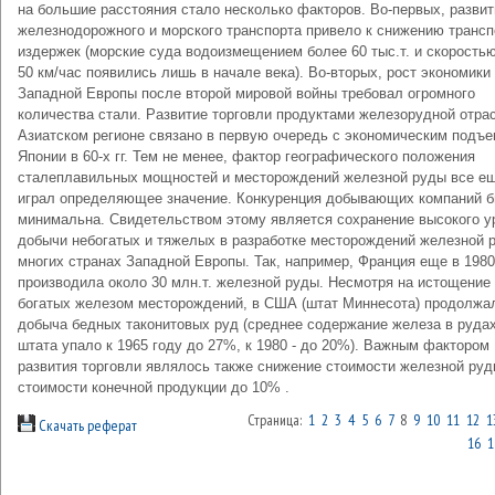
на большие расстояния стало несколько факторов. Во-первых, развит
железнодорожного и морского транспорта привело к снижению транс
издержек (морские суда водоизмещением более 60 тыс.т. и скорость
50 км/час появились лишь в начале века). Во-вторых, рост экономики
Западной Европы после второй мировой войны требовал огромного
количества стали. Развитие торговли продуктами железорудной отра
Азиатском регионе связано в первую очередь с экономическим подъ
Японии в 60-х гг. Тем не менее, фактор географического положения
сталеплавильных мощностей и месторождений железной руды все е
играл определяющее значение. Конкуренция добывающих компаний 
минимальна. Свидетельством этому является сохранение высокого у
добычи небогатых и тяжелых в разработке месторождений железной 
многих странах Западной Европы. Так, например, Франция еще в 1980
производила около 30 млн.т. железной руды. Несмотря на истощение
богатых железом месторождений, в США (штат Миннесота) продолжа
добыча бедных таконитовых руд (среднее содержание железа в рудах
штата упало к 1965 году до 27%, к 1980 - до 20%). Важным фактором
развития торговли являлось также снижение стоимости железной руд
стоимости конечной продукции до 10% .
Страница:
1
2
3
4
5
6
7
8
9
10
11
12
1
Скачать реферат
16
1