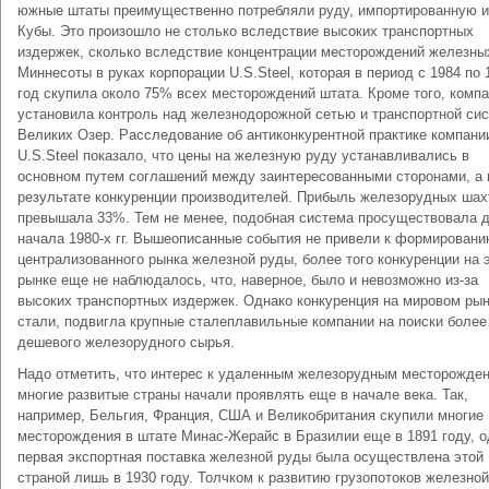
южные штаты преимущественно потребляли руду, импортированную и
Кубы. Это произошло не столько вследствие высоких транспортных
издержек, сколько вследствие концентрации месторождений железны
Миннесоты в руках корпорации U.S.Steel, которая в период с 1984 по 
год скупила около 75% всех месторождений штата. Кроме того, комп
установила контроль над железнодорожной сетью и транспортной си
Великих Озер. Расследование об антиконкурентной практике компани
U.S.Steel показало, что цены на железную руду устанавливались в
основном путем соглашений между заинтересованными сторонами, а 
результате конкуренции производителей. Прибыль железорудных шах
превышала 33%. Тем не менее, подобная система просуществовала 
начала 1980-х гг. Вышеописанные события не привели к формирован
централизованного рынка железной руды, более того конкуренции на 
рынке еще не наблюдалось, что, наверное, было и невозможно из-за
высоких транспортных издержек. Однако конкуренция на мировом ры
стали, подвигла крупные сталеплавильные компании на поиски более
дешевого железорудного сырья.
Надо отметить, что интерес к удаленным железорудным месторожде
многие развитые страны начали проявлять еще в начале века. Так,
например, Бельгия, Франция, США и Великобритания скупили многие
месторождения в штате Минас-Жерайс в Бразилии еще в 1891 году, о
первая экспортная поставка железной руды была осуществлена этой
страной лишь в 1930 году. Толчком к развитию грузопотоков железно