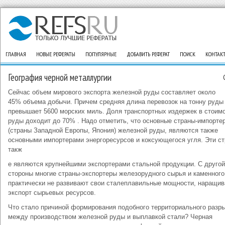
ГЛАВНАЯ
НОВЫЕ РЕФЕРАТЫ
ПОПУЛЯРНЫЕ
ДОБАВИТЬ РЕФЕРАТ
ПОИСК
КОНТАК
География черной металлургии
Сейчас объем мирового экспорта железной руды составляет около
45% объема добычи. Причем средняя длина перевозок на тонну руды
превышает 5600 морских миль. Доля транспортных издержек в стоим
руды доходит до 70% . Надо отметить, что основные страны-импорте
(страны Западной Европы, Япония) железной руды, являются также
основными импортерами энергоресурсов и коксующегося угля. Эти с
такж
е являются крупнейшими экспортерами стальной продукции. С другой
стороны многие страны-экспортеры железорудного сырья и каменного
практически не развивают свои сталеплавильные мощности, наращив
экспорт сырьевых ресурсов.
Что стало причиной формирования подобного территориального разр
между производством железной руды и выплавкой стали? Черная