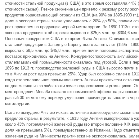
стоимости стальной продукции (в США) в это время составляла 44% 
стоимости сырья). Резкое снижение цен привело к резкому росту эксп
продуктов обрабатывающей отрасли из США (на 90% за 1895-1900 гг.),
доля в экспорте страны также увеличилась с 20% до 50%, причем ос
рост пришелся на продукцию черной металлургии. За 1890-1913гг. ст
экспорта продукции этой отрасли выросла с $25,5 млн. до $304,6 млн
Основным конкурентом США в то время была Англия. Стоимость эксп
стальной продукции в Западную Европу всего за пять лет (1895 - 1900 
выросла с $8,5 млн. до $45,8 млн., причем почти половина экспортны
поставок приходилось на Англию. Конкурентоспособность английской
сталеплавильной промышленности оказалась под угрозой. Если в пе
1895 по 1913 гг. производство железной руды в США выросло почти в 
то в Англии рост едва превысил 25%. Удар был особенно силен в 1912
когда сталеплавильная промышленность Англии практически останов
на два месяца из-за забастовки железнодорожников и угольщиков. О
месторождения Месаби оказало экономический эффект на рыночные 
равный 30-ти летнему периоду улучшения производительности в черн
металлургии.
Все это вынудило Англию искать источники железорудного сырья вне
пределов страны, в результате, к 1913 году Англия импортировала у
около 43% потребляемой железной руды (во второй половине XIX век
доля не превышала 5%), преимущественно из Испании. Надо отметить
железная руда из Миннесоты практически не экспортировалась, более