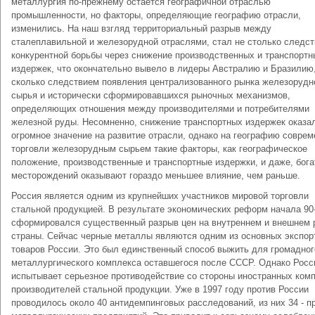
металлургия по-прежнему остается географичной отраслью
промышленности, но факторы, определяющие географию отрасли,
изменились. На наш взгляд территориальный разрыв между
сталеплавильной и железорудной отраслями, стал не столько следс
конкурентной борьбы через снижение производственных и транспортн
издержек, что окончательно вывело в лидеры Австралию и Бразилию
сколько следствием появления централизованного рынка железорудн
сырья и исторически сформировавшихся рыночных механизмов,
определяющих отношения между производителями и потребителями
железной руды. Несомненно, снижение транспортных издержек оказа
огромное значение на развитие отрасли, однако на географию соврем
торговли железорудным сырьем такие факторы, как географическое
положение, производственные и транспортные издержки, и даже, бога
месторождений оказывают гораздо меньшее влияние, чем раньше.
Россия является одним из крупнейших участников мировой торговли
стальной продукцией. В результате экономических реформ начала 90-
сформировался существенный разрыв цен на внутреннем и внешнем 
страны. Сейчас черные металлы являются одним из основных экспор
товаров России. Это был единственный способ выжить для громадног
металлургического комплекса оставшегося после СССР. Однако Росс
испытывает серьезное противодействие со стороны иностранных ком
производителей стальной продукции. Уже в 1997 году против России
проводилось около 40 антидемпинговых расследований, из них 34 - п