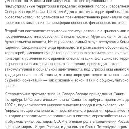
уменьшается. В целом они могут быть охарактеризованы как
"индустриальные территории в пределах основной полосы расселения
Северо-Западе России. Проблемой для этого типа территорий являетс
обстоятельство, что установка на преимущественную реализацию сы
проектов оставляет их на периферии основных финансовых потоков.
Второй тип составляют территории преимущественно сырьевого или в
поселенческого типа освоения. К ним относятся Мурманская и, отчаст
Архангельская области, Ненецкий автономный округ, республики Коми
Карелия. Сворачивание ряда производств и размывание оборонных ф
территорий, имеющих существенное военно-стратегическое значение,
приводит к усилению их сырьевой специализации. Большинство терр
сырьевого типа интенсивно теряет население, происходит потеря
этнокультурной и социальной идентичности, под угрозой оказываются
традиционные способы жизни, что подтверждает недостаточность чис
сырьевой ориентации — как с экономической, так и с социо-культурно
зрения.
К территориям третьего типа на Северо-Западе принадлежит Санкт-
Петербург. В "Стратегическом плане" Санкт-Петербурга, принятом в д
1997 г., подчеркивается мировое значение города и отмечается, что
"определяющее значение для перспективного развития города имеет 
выгодное геополитическое положение в системе мирохозяйственных 
и обусловленная распадом СССР его новая роль в соединении Росси
внешним миром. И для России, и для самого Санкт-Петербурга огром