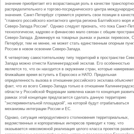
значение приобретает его возрастающая роль в качестве транспортно
распределительного и торгово-посреднического центра международно
значения. Санкт-Петербург стремится укрепить свои позиции в качест
"главного российского контактного центра региона Балтийского моря и
Северо-Запада России". Однако следует признать, что пока Санкт-Пе
технологически, кадрово и финансово мало связан с общим простран
Северо-Запада. Доминируя на товарных рынках и рынках перевозок, С
Петербург, тем не менее, не может стать единственным опорным пун
России в новом освоении Северо-Запада.
К четвертому самостоятельному типу территорий в пространстве Сев
Запада можно отнести Калининградский эксклав. Его особенностью
является то, что он находится в окружении стран, которые намереваю
ближайшее время вступить в Евросоюз и НАТО. Предельная
определенность вызова в отношении российского эксклава объясняет
факт, что из всего Северо-Запада только в отношении Калининградск
области у Российской Федерации заявлена какая-то концепция развит
рамках этой концепции предлагается сделать данную территорию
"экспериментальной площадкой", на которой будут отрабатываться
механизмы интеграции России и ЕС.
Однако, ситуация непродуктивного столкновения территориальных,
ведомственных и корпоративных интересов приводит к тому, что
оказывается невозможной реализация целого класса проектов развити