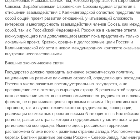
соразмерных и сомасштабных тем, которые предлагаются Европейск
Союзом. Вырабатываемая Европейским Союзом единая стратегия в
отношении взаимодействия с Калининградской областью представляе
собой общий проект развития отношений, учитывающий сложность
интересов и многоярусность взаимодействия членов Союза, как межд
собой, так и с Российской Федерацией. Россия же в качестве ответа
(конкурирующего или дополняющего) может пока представить только
локальный проект. Кратко-, средне- и долгосрочные цели России и
Калининградской области в новом международном контексте оказыва
внутренне несогласованными.
Внешние экономические связи
Государство должно проводить активную экономическую политику,
нацеленную на развитие ключевых отраслей, определяющих вхожде
России в число развитых постиндустриальных государств, а не
превращение ее в отсталую сырьевую страну. В решении этой задачи
важное значение имеет внешнеэкономическое сотрудничество в разл
формах, не ограничивающихся торговыми связями. Перспективы как
торгового, так и научно-технического сотрудничества, кооперации,
реализации совместных проектов весьма благоприятны в Балтийском
регионе, развитые страны которого поддерживают участие всех стран
региональной кооперации. Именно здесь российская территория
расположена ближе всего к развитым странам Запада. Расположенны
берегах Балтики развитые регионы России – Северо-Запад, Калининг