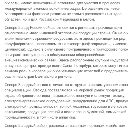
область, имеют необходимый потенциал для участия в процессах
международной экономической интеграции. Ее развитие является
благоприятным фактором развития не только расположенных здесь
областей, но и для Российской Федерации в целом.
Северо-Запад России сейчас относится к регионам, производящим
относительно мало нынешней экспортной продукции страны. Он не об
значительными сырьевыми ресурсами, хотя здесь производится ряд
полуфабрикатов, направляемых на экспорт (нефтепродукты, химикат
целлюлоза). Однако в силу своего приграничного и приморского поло
он играют важную роль в обслуживании общероссийских
внешнеэкономических связей. Здесь расположены крупные индустри
и научные центры, прежде всего Санкт-Петербург, которые могут игра
важную роль в кооперации обрабатывающих отраслей с предприятия
различных стран Балтийского региона.
Северо-Западный регион отличается от других высоким уровнем эксп
специализации. Отсюда поставляются на мировой рынок продукция
отраслей данного региона - высококачественную и сложную технику,
электроэнергетическое оборудование, оборудование для АЭС, проду
электронной промышленности, точной механики, грузовые и легковые
автомобили; продукцию лесной и целлюлозно-бумажной, химической
промышленности, в том числе аппатиты.
Северо-Западный район, располагая развитым портовым хозяйством,