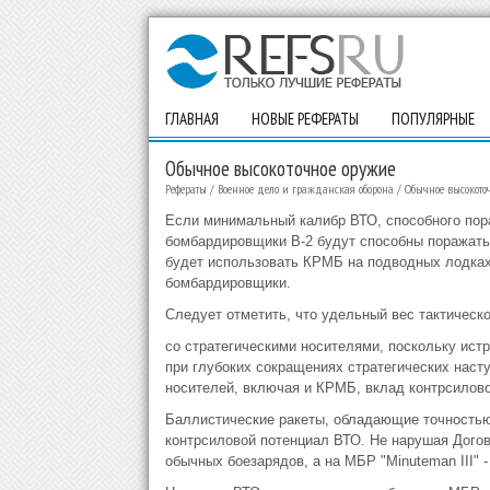
ГЛАВНАЯ
НОВЫЕ РЕФЕРАТЫ
ПОПУЛЯРНЫЕ
Обычное высокоточное оружие
Рефераты
/
Военное дело и гражданская оборона
/
Обычное высокото
Если минимальный калибр ВТО, способного пора
бомбардировщики B-2 будут способны поражать 
будет использовать КРМБ на подводных лодках,
бомбардировщики.
Следует отметить, что удельный вес тактическ
со стратегическими носителями, поскольку ист
при глубоких сокращениях стратегических наст
носителей, включая и КРМБ, вклад контрсилово
Баллистические ракеты, обладающие точностью
контрсиловой потенциал ВТО. Не нарушая Догово
обычных боезарядов, а на МБР "Minuteman III" - 