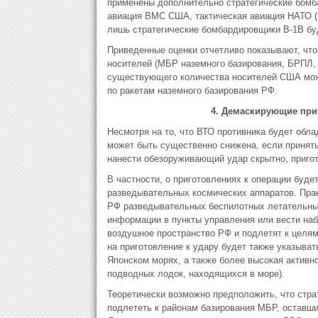
применены дополнительно стратегические бомб
авиация ВМС США, тактическая авиация НАТО (п
лишь стратегические бомбардировщики B-1B буд
Приведенные оценки отчетливо показывают, что 
носителей (МБР наземного базирования, БРПЛ,
существующего количества носителей США мож
по ракетам наземного базирования РФ.
4. Демаскирующие при
Несмотря на то, что ВТО противника будет обл
может быть существенно снижена, если принять
нанести обезоруживающий удар скрытно, пригот
В частности, о приготовлениях к операции буде
разведывательных космических аппаратов. Прак
РФ разведывательных беспилотных летательных
информации в пункты управления или вести наб
воздушное пространство РФ и подлетят к целям
на приготовление к удару будет также указыва
Японском морях, а также более высокая активн
подводных лодок, находящихся в море).
Теоретически возможно предположить, что стра
подлететь к районам базирования МБР, оставши