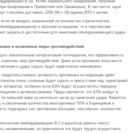
ардировщики B-1B, КРМБ корабельного базирования, палубная
ри базировании в Прибалтике или Закавказье). В частности, одни
ут способны доставить 2256 (94 x 24) единиц ВТО к целям.
если не вводить ограничений на количество стратегических
 бомбардировщиков) в обычном оснащении, то в перспективе
ет оказаться достаточным для нанесения обезоруживающего удара
знаки и возможные меры противодействия
адать значительным контрсиловым потенциалом, его эффективность
 комплекс мер противодействия. Даже если противник попытается
овления к удару скрыть будет практически невозможно.
т свидетельствовать активность противника по коррекции орбит
тически очень сложным будет скрыть и присутствие над территорией
 аппаратов, особенно если БЛА будут осуществлять передачу
людение в активном режиме. Представляется, что БЛА войдут в
 по меньшей мере за несколько часов до нанесения удара. Вероятно,
ть и увеличение количества многоцелевых ПЛА в Баренцевом и
ость подводных сил противника (большее, чем обычно, количество
тегические бомбардировщики B-2 и крылатые ракеты смогут
сь незамеченными, но практически это будет трудно осуществить.