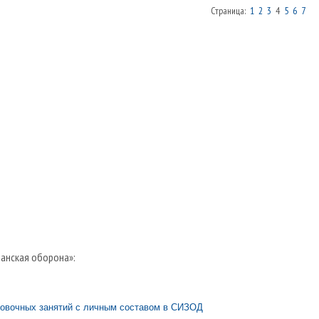
Страница:
1
2
3
4
5
6
7
анская оборона»:
ровочных занятий с личным составом в СИЗОД