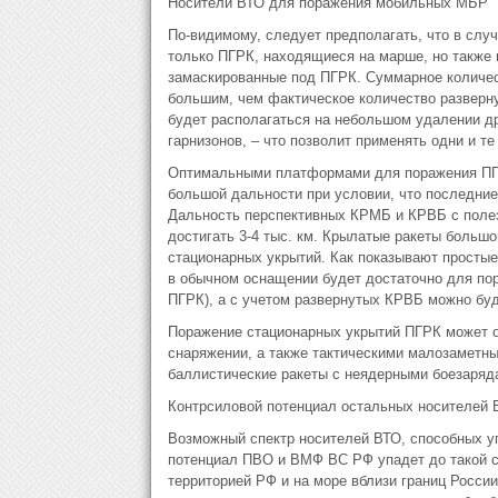
Носители ВТО для поражения мобильных МБР
По-видимому, следует предполагать, что в слу
только ПГРК, находящиеся на марше, но также 
замаскированные под ПГРК. Суммарное количест
большим, чем фактическое количество разверну
будет располагаться на небольшом удалении друг
гарнизонов, – что позволит применять одни и те
Оптимальными платформами для поражения ПГР
большой дальности при условии, что последние
Дальность перспективных КРМБ и КРВБ с полез
достигать 3-4 тыс. км. Крылатые ракеты больш
стационарных укрытий. Как показывают простые
в обычном оснащении будет достаточно для пор
ПГРК), а с учетом развернутых КРВБ можно буд
Поражение стационарных укрытий ПГРК может 
снаряжении, а также тактическими малозаметн
баллистические ракеты с неядерными боезаря
Контрсиловой потенциал остальных носителей 
Возможный спектр носителей ВТО, способных уг
потенциал ПВО и ВМФ ВС РФ упадет до такой ст
территорией РФ и на море вблизи границ Росси