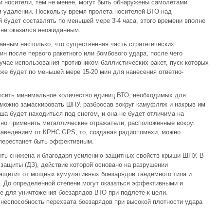
 носители, тем не менее, могут быть обнаружены самолетами
м удалении. Поскольку время пролета носителей ВТО над
 будет составлять по меньшей мере 3-4 часа, этого времени вполне
а не оказался неожиданным.
анным настолько, что существенная часть стратегических
ин после первого ракетного или бомбового удара, после чего
учае использования противником баллистических ракет, пуск которых
же будет по меньшей мере 15-20 мин для нанесения ответно-
ысить минимальное количество единиц ВТО, необходимых для
 можно замаскировать ШПУ, разбросав вокруг камуфляж и накрыв им
а будет находиться под снегом, и она не будет отличима на
но применить металлические отражатели, расположенные вокруг
наведением от КРНС GPS, то, создавая радиопомехи, можно
о перестанет быть эффективным.
ь снижена и благодаря усилению защитных свойств крыши ШПУ. В
защиты (ДЗ), действие которой основано на разрушении
защитит от мощных кумулятивных боезарядов тандемного типа и
. До определенной степени могут оказаться эффективными и
е для уничтожения боезарядов ВТО при подлете к цели.
 неспособность перехвата боезарядов при высокой плотности удара