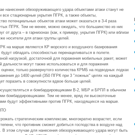
чае нанесения обезоруживающего удара объектами атаки станут не
и все стационарные укрытия ПГРК, а также объекты,
во потенциальных объектов атаки может оказаться в 3-4 раза
тых ПГРК. Тем не менее, можно ожидать, что большинство из них
 от друга – в гарнизонах (как, к примеру, укрытия ПГРК) или вблизи
 же носители для атаки группы целей.
К на марше являются КР морского и воздушного базирования
 будут обладать способностью перенацеливаться в полете.
ной нагрузкой, достаточной для поражения мобильных ракет, может
ой дальности могут также использоваться и для поражения
 оценки, только развернутого количества КРМБ на подводных лодках
ажения до 1400 целей (350 ПГРК при 3 "ложных" целях на каждый
ет поразить в совокупности вдвое больше целей.
осуществляться и бомбардировщиками B-2, МБР и БРПЛ в обычном
ыми бомбардировщиками. Тем не менее, вряд ли высокоточные
дами будут эффективными против ПГРК, находящихся на марше.
ВТО
рожать стратегическим комплексам, многократно возрастет, если
епени, что противник сможет добиться господства в воздухе над
и. В этом случае для нанесения обезоруживающего удара могут быть