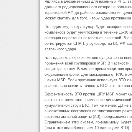
Являясь малозаметными для наземных РЛС, эти
дальнего радиолокационного обзора на большо
территорией РФ до районов расположения целей
может хватить для того, чтобы удар противник
По-видимому, вряд ли удар будет скоординиров
комплексов будет уничтожена в течение 15-30 м
операция перестанет оставаться скрытной. В сл
регистрируется СПРН, у руководства ВС РФ так
встречного удара.
Благодаря маскировке можно существенно пов
поражения всей группировки МБР. В частности,
защитную крышу. В зимнее время защитная крыш
окружающем фоне. Для маскировки от РЛС мож
шахты МБР. Если противник использует ВТО с 
значительно снизить точность ВТО, так что он
Эффективность ВТО против ШПУ МБР может быт
частности, возможно применение динамической 
кумулятивной струи ВТО. Тем не менее, ДЗ не 
высокоточных боеголовок баллистических ракет
системы активной защиты (АЗ), предназначенны
Ограничением этих систем, по-видимому, будет
(при атаке цели более, чем 10 единицами ВТО).