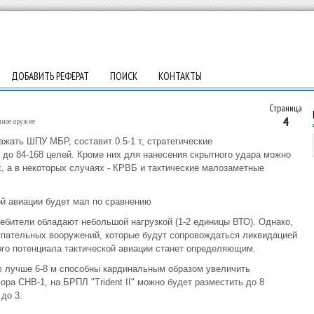
ДОБАВИТЬ РЕФЕРАТ
ПОИСК
КОНТАКТЫ
Страница
4
чное оружие
жать ШПУ МБР, составит 0.5-1 т, стратегические
до 84-168 целей. Кроме них для нанесения скрытного удара можно
 а в некоторых случаях - КРВБ и тактические малозаметные
ой авиации будет мал по сравнению
ребители обладают небольшой нагрузкой (1-2 единицы ВТО). Однако,
упательных вооружений, которые будут сопровождаться ликвидацией
го потенциала тактической авиации станет определяющим.
 лучше 6-8 м способны кардинальным образом увеличить
ра СНВ-1, на БРПЛ "Trident II" можно будет разместить до 8
до 3.