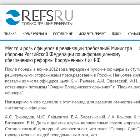
ГЛАВНАЯ
НОВЫЕ РЕФЕРАТЫ
ПОПУЛЯРНЫЕ
ДОБАВИТЬ РЕФЕРАТ
ПОИСК
КОНТАК
Место и роль офицеров в реализации требований Министра
обороны Российской Федерации по информационному
обеспечению реформы Вооруженных Сил РФ
После победы в войне 1812 года передовые русские офицеры выступ
решительными сторонниками преобразований в России. Наиболее кр
поэтами из числа офицеров были К.Ф. Рылеев, А.И. Одоевский, Ф.Н. 
оставивший потомкам "Очерки Бородинского сражения" и "Письма рус
офицера".
Неизмеримо много сделали в этот период для развития отечественно
литературы офицеры
А.С. Грибоедов, М.Ю. Лермонтов, Е.А. Баратынский, И.А. Крылов, К.
Батюшков, В.И. Даль и десятки других великолепных поэтов и прозаи
Сегодня каждый культурный человек знает, что такое "Словарь Даля",
гораздо меньше людей осведомлены о том, что