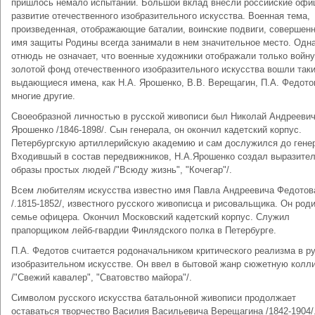
пришлось немало испытаний. Большой вклад внесли российские офи
развитие отечественного изобразительного искусства. Военная тема,
произведенная, отображающие баталии, воинские подвиги, совершен
имя защиты Родины всегда занимали в нем значительное место. Одна
отнюдь не означает, что военные художники отображали только войну
золотой фонд отечественного изобразительного искусства вошли так
выдающиеся имена, как Н.А. Ярошенко, В.В. Верещагин, П.А. Федото
многие другие.
Своеобразной личностью в русской живописи был Николай Андрееви
Ярошенко /1846-1898/. Сын генерала, он окончил кадетский корпус.
Петербургскую артиллерийскую академию и сам дослужился до гене
Входившый в состав передвижников, Н.А.Ярошенко создал выразите
образы простых людей /"Всюду жизнь", "Кочегар"/.
Всем любителям искусства известно имя Павла Андреевича Федотов
/.1815-1852/, известного русского живописца и рисовальщика. Он род
семье офицера. Окончил Московский кадетский корпус. Служил
прапорщиком лейб-гвардии Финлядского полка в Петербурге.
П.А. Федотов считается родоначальником критического реализма в р
изобразительном искусстве. Он ввел в бытовой жанр сюжетную колл
/"Свежий кавалер", "Сватовство майора"/.
Символом русского искусства батальонной живописи продолжает
оставаться творчество Василия Васильевича Верещагина /1842-1904/