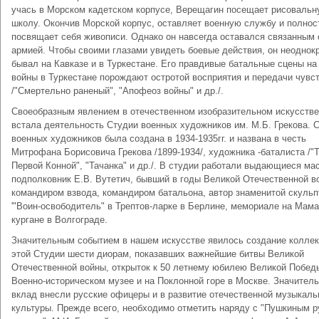
учась в Морском кадетском корпусе, Верещагин посещает рисоваль
школу. Окончив Морской корпус, оставляет военную службу и полно
посвящает себя живописи. Однако он навсегда оставался связанным 
армией. Чтобы своими глазами увидеть боевые действия, он неоднокр
бывал на Кавказе и в Туркестане. Его правдивые батальные сцены на
войны в Туркестане порождают остротой восприятия и передачи чувс
/"Смертельно раненый", "Апофеоз войны" и др./.
Своеобразным явлением в отечественном изобразительном искусстве
встала деятельность Студии военных художников им. М.Б. Грекова. 
военных художников была создана в 1934-1935гг. и названа в честь
Митрофана Борисовича Грекова /1899-1934/, художника -баталиста /"
Первой Конной", "Тачанка" и др./. В студии работали выдающиеся ма
подполковник Е.В. Вутетич, бывший в годы Великой Отечественной в
командиром взвода, командиром батальона, автор знаменитой скуль
'"Воин-освободитель" в Трептов-ларке в Берлине, мемориале на Мам
кургане в Волгограде.
Значительным событием в нашем искусстве явилось создание колле
этой Студии шести диорам, показавших важнейшие битвы Великой
Отечественной войны, открыток к 50 летнему юбилею Великой Побед
Военно-историческом музее и на Поклонной горе в Москве. Значител
вклад внесли русские офицеры и в развитие отечественной музыкаль
культуры. Прежде всего, необходимо отметить наряду с "Пушкиным р