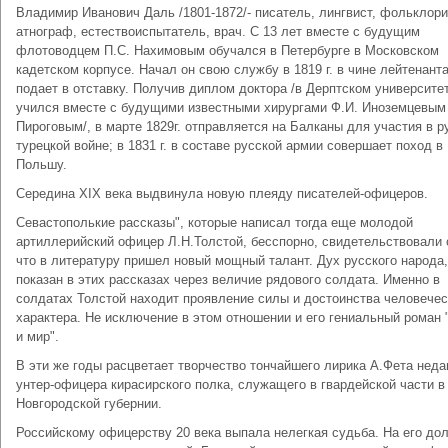
Владимир Иванович Даль /1801-1872/- писатель, лингвист, фольклори
атнограф, естествоиспытатель, врач. С 13 лет вместе с будущим
флотоводцем П.С. Нахимовым обучался в Петербурге в Московском
кадетском корпусе. Начал он свою службу в 1819 г. в чине лейтенант
подает в отставку. Получив диплом доктора /в Дерптском университет
учился вместе с будущими известными хирургами Ф.И. Иноземцевым 
Пироговым/, в марте 1829г. отправляется на Балканы для участия в р
турецкой войне; в 1831 г. в составе русской армии совершает поход в
Польшу.
Середина XIX века выдвинула новую плеяду писателей-офицеров.
Севастополькие рассказы", которые написал тогда еще молодой
артиллерийский офицер Л.Н.Толстой, бесспорно, свидетельствовали 
что в литературу пришел новый мощный талант. Дух русского народа,
показан в этих рассказах через величие рядового солдата. Именно в
солдатах Толстой находит проявление силы и достоинства человечес
характера. Не исключение в этом отношении и его гениальный роман 
и мир".
В эти же годы расцветает творчество тончайшего лирика А.Фета неда
унтер-офицера кирасирского полка, служащего в гвардейской части в
Новгородской губернии.
Российскому офицерству 20 века выпала нелегкая судьба. На его до