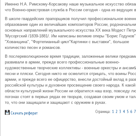
Именно Н.А. Римскому-Корсакову наше музыкальное искусство обяза
что Военно-оркестровая служба в России сегодня - одна из ведущих в
В школе гвардейских прапорщиков получил профессиональное военн
образование один из величайших композиторов России, родоначальни
основных направлений музыкального искусства XX века Модест Петр
'Мусоргский /1839-1881/. Им написаны великие оперы "Борис Годунов"
"Хованщина", "Фортепианный цикл"Картинки с выставки", большое
количество песен и романсов.
В послереволюционное время традиции, заложенные велики предкам
развивали в армии, прежде всего профессиональные военно-
художественные творческие коллективы - военные оркестры и ансамб
песни и пляски. Сегодня никто не осмелится отрицать, что воины Рос
армии, и прежде всего ее офицерство, внесли достойный вклад в раз
российской культуры и духовное просвещение своего народа. К какой
области культурной жизни России ни обратился наш взор, пов­сюду л
погонах стоят в первых рядах ее творцов, создавая своим умом и та
то, что они защищали и защищают с оружием в руках.
Страница:
1
2
3
4
5
6
7
Скачать реферат