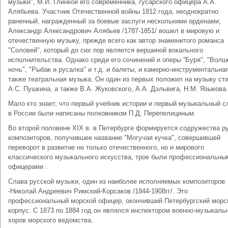
музыки", М.И. Глинкой его современника, гусарского офицера А.А.
Алябьева. Участник Отечественной войны 1812 года, неоднократно
раненный, награжденный за боевые заслуги несколькими орденами,
Александр Александрович Алябьев /1787-1851/ вошел в мировую и
отечественную музыку, прежде всего как автор знаменитого романса
"Соловей", который до сих пор является вершиной вокального
исполнительства. Однако среди его сочинений и оперы ''Буря", "Вол
ночь", "Рыбак и русалка" и т.д. и балеты, и камерно-инструментальная
также театральная музыка. Он один из первых положил на музыку ст
А.С. Пушкина, а также В.А. Жуковского, А.А. Дэльвига, Н.М. Языкова.
Мало кто знает, что первый учебник истории и первый музыкальный с
в России были написаны полковником П.Д. Перепелициным.
Во второй половине XIX в. в Петербурге формируется содружества р
композиторов, получившее название "Могучая кучка", совершившей
переворот в развитие не только отечественного, но и мирового
классического музыкального искусства, трое были профессиональны
офицерами .
Слава русской музыки, один из наиболее исполняемых композиторов
-Николай Андреевич Римский-Корсаков /1844-1908гг/. Это
профессиональный морской офицер, окончивший Петербургский морс
корпус. С 1873 по 1884 год он являлся инспектором военно-музыкаль
хоров морского ведомства.