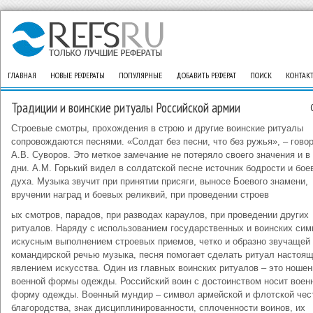
ГЛАВНАЯ
НОВЫЕ РЕФЕРАТЫ
ПОПУЛЯРНЫЕ
ДОБАВИТЬ РЕФЕРАТ
ПОИСК
КОНТАК
Традиции и воинские ритуалы Российской армии
Строевые смотры, прохождения в строю и другие воинские ритуалы
сопровождаются песнями. «Солдат без песни, что без ружья», – гово
А.В. Суворов. Это меткое замечание не потеряло своего значения и в
дни. А.М. Горький видел в солдатской песне источник бодрости и бое
духа. Музыка звучит при принятии присяги, выносе Боевого знамени,
вручении наград и боевых реликвий, при проведении строев
ых смотров, парадов, при разводах караулов, при проведении других
ритуалов. Наряду с использованием государственных и воинских сим
искусным выполнением строевых приемов, четко и образно звучащей
командирской речью музыка, песня помогает сделать ритуал настоя
явлением искусства. Один из главных воинских ритуалов – это ношен
военной формы одежды. Российский воин с достоинством носит воен
форму одежды. Военный мундир – символ армейской и флотской чес
благородства, знак дисциплинированности, сплоченности воинов, их