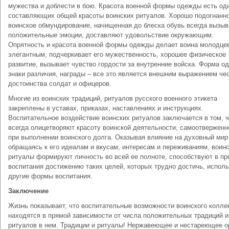
мужества и доблести в бою. Красота военной формы одежды есть одн
составляющих общей красоты воинских ритуалов. Хорошо подогнанн
воинское обмундирование, начищенная до блеска обувь всегда вызы
положительные эмоции, доставляют удовольствие окружающим.
Опрятность и красота военной формы одежды делает воина молодце
элегантным, подчеркивает его мужественность, хорошее физическое
развитие, вызывает чувство гордости за внутренние войска. Форма о
знаки различия, награды – все это является внешним выражением чес
достоинства солдат и офицеров.
Многие из воинских традиций, ритуалов русского военного этикета
закреплены в уставах, приказах, наставлениях и инструкциях.
Воспитательное воздействие воинских ритуалов заключается в том, ч
всегда олицетворяют красоту воинской деятельности, самоотверженн
при выполнении воинского долга. Оказывая влияние на духовный мир
обращаясь к его идеалам и вкусам, интересам и переживаниям, воин
ритуалы формируют личность во всей ее полноте, способствуют в пр
воспитания достижению таких целей, которых трудно достичь, испол
другие формы воспитания.
Заключение
Жизнь показывает, что воспитательные возможности воинского колле
находятся в прямой зависимости от числа положительных традиций и
ритуалов в нем. Традиции и ритуалы! Нержавеющее и нестареющее 