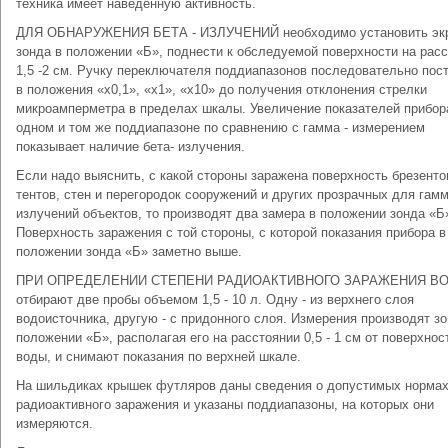
техника имеет наведенную активность.
ДЛЯ ОБНАРУЖЕНИЯ БЕТА - ИЗЛУЧЕНИЙ необходимо установить эк
зонда в положении «Б», поднести к обследуемой поверхности на рас
1,5 -2 см. Ручку переключателя поддиапазонов последовательно пос
в положения «х0,1», «х1», «х10» до получения отклонения стрелки
микроамперметра в пределах шкалы. Увеличение показателей прибор
одном и том же поддиапазоне по сравнению с гамма - измерением
показывает наличие бета- излучения.
Если надо выяснить, с какой стороны заражена поверхность брезент
тентов, стен и перегородок сооружений и других прозрачных для гамм
излучений объектов, то производят два замера в положении зонда «Б»
Поверхность заражения с той стороны, с которой показания прибора в
положении зонда «Б» заметно выше.
ПРИ ОПРЕДЕЛЕНИИ СТЕПЕНИ РАДИОАКТИВНОГО ЗАРАЖЕНИЯ В
отбирают две пробы объемом 1,5 - 10 л. Одну - из верхнего слоя
водоисточника, другую - с придонного слоя. Измерения производят з
положении «Б», располагая его на расстоянии 0,5 - 1 см от поверхнос
воды, и снимают показания по верхней шкале.
На шильдиках крышек футляров даны сведения о допустимых норма
радиоактивного заражения и указаны поддиапазоны, на которых они
измеряются.