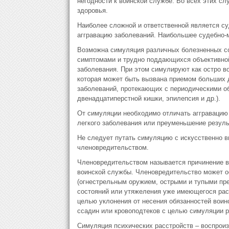
негодности к воинской службе. Во всех этих с
здоровья.
Наиболее сложной и ответственной является су
аггравацию заболеваний. Наибольшее судебно-
Возможна симуляция различных болезненных с
симптомами и трудно поддающихся объективной 
заболевания. При этом симулируют как остро в
которая может быть вызвана приемом больших до
заболеваний, протекающих с периодическими об
двенадцатиперстной кишки, эпилепсия и др.).
От симуляции необходимо отличать аггравацию
легкого заболевания или преуменьшение резуль
Не следует путать симуляцию с искусственно 
членовредительством.
Членовредительством называется причинение в
воинской службы. Членовредительство может о
(огнестрельным оружием, острыми и тупыми пр
состояний или утяжеления уже имеющегося рас
целью уклонения от несения обязанностей воин
ссадин или кровоподтеков с целью симуляции р
Симуляция психических расстройств – воспрои