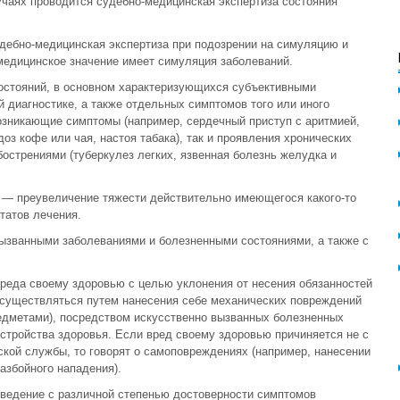
лучаях проводится судебно-медицинская экспертиза состояния
дебно-медицинская экспертиза при подозрении на симуляцию и
медицинское значение имеет симуляция заболеваний.
остояний, в основном характеризующихся субъективными
диагностике, а также отдельных симптомов того или иного
озникающие симптомы (например, сердечный приступ с аритмией,
з кофе или чая, настоя табака), так и проявления хронических
острениями (туберкулез легких, язвенная болезнь желудка и
 — преувеличение тяжести действительно имеющегося какого-то
татов лечения.
вызванными заболеваниями и болезненными состояниями, а также с
реда своему здоровью с целью уклонения от несения обязанностей
существляться путем нанесения себе механических повреждений
едметами), посредством искусственно вызванных болезненных
стройства здоровья. Если вред своему здоровью причиняется не с
ской службы, то говорят о самоповреждениях (например, нанесении
азбойного нападения).
зведение с различной степенью достоверности симптомов