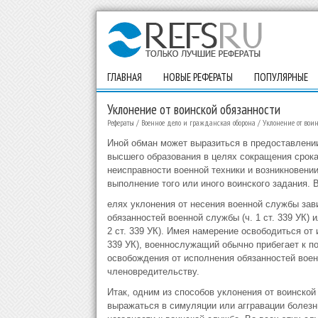
ГЛАВНАЯ
НОВЫЕ РЕФЕРАТЫ
ПОПУЛЯРНЫЕ
Уклонение от воинской обязанности
Рефераты
/
Военное дело и гражданская оборона
/
Уклонение от вои
Иной обман может выразиться в предоставлении
высшего образования в целях сокращения срока
неисправности военной техники и возникновен
выполнение того или иного воинского задания. 
елях уклонения от несения военной службы зави
обязанностей военной службы (ч. 1 ст. 339 УК) 
2 ст. 339 УК). Имея намерение освободиться от 
339 УК), военнослужащий обычно прибегает к по
освобождения от исполнения обязанностей военн
членовредительству.
Итак, одним из способов уклонения от воинско
выражаться в симуляции или аггравации болезн