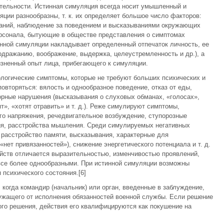
ительности. Истинная симуляция всегда носит умышленный и
ции разнообразны, т. к. их определяет большое число факторов:
наний, наблюдение за поведением и высказываниями окружающих
рсонала, бытующие в обществе представления о симптомах
инной симуляции накладывает определенный отпечаток личность, ее
одражанию, воображение, выдержка, целеустремленность и др.), а
изненный опыт лица, прибегающего к симуляции.
логические симптомы, которые не требуют больших психических и
повторяться: вялость и однообразное поведение, отказ от еды,
рные нарушения (высказывания о слуховых обманах, «голосах»,
т», «хотят отравить» и т. д.). Реже симулируют симптомы,
го напряжения, речедвигательное возбуждение, ступорозные
я, расстройства мышления. Среди симулируемых негативных
расстройство памяти, высказывания, характерные для
«нет привязанностей»), снижение энергетического потенциала и т. д.
йств отличается выразительностью, изменчивостью проявлений,
все более однообразными. При истинной симуляции возможны
психического состояния.[6]
когда командир (начальник) или орган, введенные в заблуждение,
жащего от исполнения обязанностей военной службы. Если решение
ого решения, действия его квалифицируются как покушение на