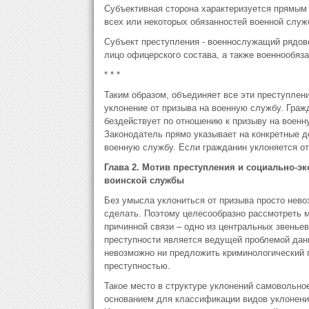
Субъективная сторона характеризуется прямым
всех или некоторых обязанностей военной служ
Субъект преступления - военнослужащий рядово
лицо офицерского состава, а также военнообяз
* * *
Таким образом, объединяет все эти преступлен
уклонение от призыва на военную службу. Граж
бездействует по отношению к призыву на военну
Законодатель прямо указывает на конкретные д
военную службу. Если гражданин уклоняется от
Глава 2. Мотив преступления и социально-э
воинской службы
Без умысла уклониться от призыва просто невоз
сделать. Поэтому целесообразно рассмотреть м
причинной связи – одно из центральных звеньев
преступности является ведущей проблемой данн
невозможно ни предложить криминологический п
преступностью.
Такое место в структуре уклонений самовольное
основанием для классификации видов уклонени