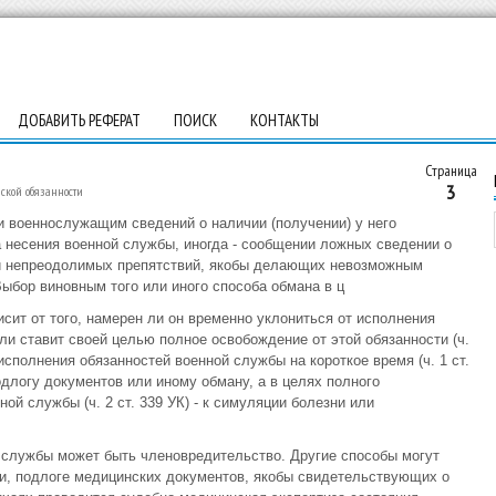
ДОБАВИТЬ РЕФЕРАТ
ПОИСК
КОНТАКТЫ
Страница
3
нской обязанности
 военнослужащим сведений о наличии (получении) у него
 несения военной службы, иногда - сообщении ложных сведении о
ии непреодолимых препятствий, якобы делающих невозможным
Выбор виновным того или иного способа обмана в ц
сит от того, намерен ли он временно уклониться от исполнения
или ставит своей целью полное освобождение от этой обязанности (ч.
исполнения обязанностей военной службы на короткое время (ч. 1 ст.
длогу документов или иному обману, а в целях полного
ой службы (ч. 2 ст. 339 УК) - к симуляции болезни или
й службы может быть членовредительство. Другие способы могут
и, подлоге медицинских документов, якобы свидетельствующих о