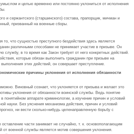
 умыслом и целью временно или постоянно уклониться от исполнения
бы.
го и сержантского (старшинского) состава, прапорщик, мичман и
анный, призванный на военные сборы.
ия то, что сущностью преступного бездействия здесь является
данин различными способами не принимает участие в призыве. Он
ю службу, в то время как Закон требует от него конкретных действий.
ействия, которые обязан выполнить гражданин при призыве на
 выполнения этих действий, он совершает преступление.
кономические причины уклонения от исполнения обязанности
можно. Виновный сознает, что уклоняется от призыва и желает это
отивы уклонения от обязанности воинской службы. Ведь понятие
 в понятийном аппарате криминологии, а изучение причин и условий
ой науки. Без уяснения механизма действия, причин и условий
рогноз, ни вести сколько-нибудь целенаправленную борьбу с
 оставление части занимает не случайно, т. к. основополагающим
й от военной службы является мотив совершения уклонения.