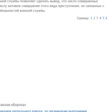
нной службы позволяет сделать вывод, что число совершенных
ислу мотивов совершения этого вида преступления, не связанных с
бязанностей военной службы.
Страница:
1
2
3
4
5
6
анская оборона»:
андира патрульного взвода, по организации выполнения