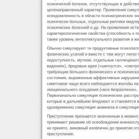
психической болезни, отсутствующих в действ
целенаправленный характер. Проявления симуля
осведомленность в области психиатрических з
психически больных, отдельные реплики медпе
психических болезней и др. На проявления ист
характерологические свойства (способность к п
также уровень интеллектуального развития и ж
Обычно симулируют те продуктивные психопато
физических усилий и вместе с тем могут легко 
недоступность, мутизм, отдельные галлюцинато
видениях), бредовые идеи («шепчутся», «смотря
требующие большого физического и психическо
состояния, выраженные аффективные нарушени
симптомов чаще всего наблюдаются жалобы на 
эмоционального оскудения («все безразлично», 
Первоначально симуляция психических расстро
которые в дальнейшем бледнеют и становятся 
одновременно симуляция анамнеза и симуляция 
Преступление признается оконченным в момент, 
принимают решение об освобождении военнослу
не принято, виновный изобличен до принятия эт
преступление.