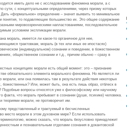
ходится иметь дело не с исследованием феномена морали, а с
 по сути, с концептуальными определениями, через призму которых
. Дать «формальное» определение – значит выявить то минимальное
ти понятия, то подавляющее большинство их. Это общее содержание
образными мировоззренческими напластованиями, последовательное
одимым условием экспликации морали.
ана мораль, имеется ли какое-то органичное для нее,
еющимся трактовкам, мораль (в тех или иных ее ипостасях)
ловеческом (индивидуальном) сознании и поведении, в божественном
ниях, общественном сознании и т.д., причем обычно – сразу в
вестных концепциях морали есть общий момент: это – признание
тве обязательного элемента морального феномена. Но является ли
ю морали, или она появилась там в результате действия некоторых
, божественных? Или, может быть, она есть лишь образ, отблеск в
о? Подобные вопросы относятся уже к философскому или научному
 факта, что мораль пребывает в сознании (душе, психике) человека.
 теориями морали, не противоречит им.
зному представленный и трактуемый в бесчисленных
во место морали в этом духовном мире? Если использовать
терминологию, можно сказать, что мораль безусловно принадлежит
ценностным и познавательным отделами сознания в докантовской