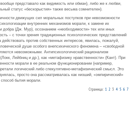
» вообще представало как видимость или обман), либо же к любви,
льный статус «бескорыстия» также весьма сомнителен).
фичности движущих сил моральных поступков при невозможности
психологизации внутренних механизмов морали, к замене их
м добра (Дж. Мур), осознанием «необходимости» тех или иных
ость – с точки зрения традиционных психологических представлений
действовать против собственных интересов, явилась, пожалуй,
еловеческой душе особого внепсихического феномена – «свободной
авляются невозможными. Антипсихологический рационализм
Локк, Лейбниц и др.), как «метафизику нравственности» (Кант). При
енности морали в ее реальном функционировании (например,
бретали логический либо спекулятивно-метафизический смысл. Это
зднялась, просто она рассматривалась как низший, «эмпирический»
 способ бытия морали.
Страница:
1
2
3
4
5
6
7