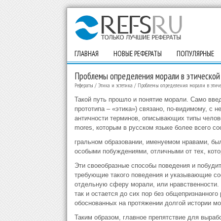
ГЛАВНАЯ
НОВЫЕ РЕФЕРАТЫ
ПОПУЛЯРНЫЕ
Проблемы определения морали в этической
Рефераты
/
Этика и эстетика
/
Проблемы определения морали в этиче
Такой путь прошло и понятие морали. Само введе
прототипа – «этика») связано, по-видимому, с
античности терминов, описывающих типы челове
mores, которым в русском языке более всего со
гральном образовании, именуемом нравами, бы
особыми побуждениями, отличными от тех, кото
Эти своеобразные способы поведения и побудит
требующие такого поведения и указывающие соо
отдельную сферу морали, или нравственности. 
так и остается до сих пор без общепризнанного
обоснованных на протяжении долгой истории м
Таким образом, главное препятствие для выраб