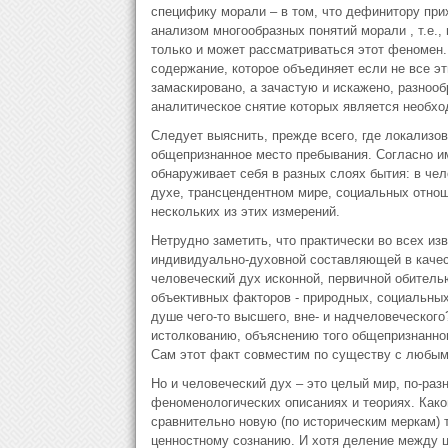
специфику морали – в том, что дефинитору при
анализом многообразных понятий морали , т.е.,
только и может рассматриваться этот феномен
содержание, которое объединяет если не все э
замаскировано, а зачастую и искажено, разно
аналитическое снятие которых является необх
Следует выяснить, прежде всего, где локализов
общепризнанное место пребывания. Согласно им
обнаруживает себя в разных слоях бытия: в че
духе, трансцендентном мире, социальных отноше
нескольких из этих измерений.
Нетрудно заметить, что практически во всех из
индивидуально-духовной составляющей в качес
человеческий дух исконной, первичной обитель
объективных факторов - природных, социальных
душе чего-то высшего, вне- и надчеловеческог
истолкованию, объяснению того общепризнанного
Сам этот факт совместим по существу с любыми
Но и человеческий дух – это целый мир, по-ра
феноменологических описаниях и теориях. Како
сравнительно новую (по историческим меркам) 
ценностному сознанию. И хотя деление между 