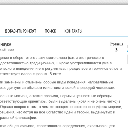
ДОБАВИТЬ РЕФЕРАТ
ПОИСК
КОНТАКТЫ
 науке
Страница
3
ской науке
ние в оборот этого латинского слова (как и его греческого
 недостаточностью традиционных, широко употреблявшихся уже в
ческого поведения и его регулятивы, прежде всего терминов ethos и
ответствует слово «нравы». В инте
ли замечены и отмечены особые виды поведения, направляемые
рые диктуются обычаем или эгоистической «природой человека».
ельные мотивы, а также правила, нормы и ценностные образцы,
тветствующие ориентиры, были выделены (хотя и не очень четко) в
Однако вопрос о том, в чем же конкретно состоит специфика морали,
 решения, несмотря на все богатство идей и теорий, выдвинутых и
оральной философии.
отки общезначимого, «позитивного» определения, схватывающего