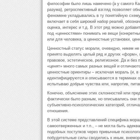
философии было лишь намечено (а у самого Кан
разума), ретроспективный взгляд позволяет об
феномене укладывались в ту понятийную схему
включает в себя широкий набор реалий, обознач
оценка, интерес и т.д. В этот ряд можно добави
под «ценностями» понимать не вещи (конкретны
или для человека, а ценностные установки, це
Ценностный статус морали, очевидно, никем не
принято выделять целый ряд и других «форм», 
правовое, эстетическое, религиозное. Да и бе
«ценят» много самых разных вещей и отличаютс
ценностные ориентиры – исключая мораль (и, в 
идентифицируются и описываются в терминах об
испытываю добрые чувства или, напротив, пита
Конечно, объяснение этих склонностей или пред
фактически было разным, но описывались они 
субъективно-психологических категорий, отлич
отношения.
В этой системе представлений специфика морал
самоотверженных и т.п., – не могла быть адекв
подобных поступков через привычные психологи
побудительные силы сводились к иным, внемор