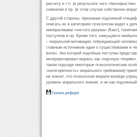
расчету и т.п. (в результате чего «бескорыстие
симпатии и пр. (в этом случае собственно мора
С другой стороны, признание подлинной специ
описать их в категориях психологии ведет к де
императивами «чистого разума» (Кант), понятие
поступков и пр. Кроме того, кажущаяся необычн
– моральной мотивации, побуждающей человека 
главным источником идеи о существовании в ч
воли», без которой подобные поступки предст
интерпретировал мораль как «научную теорию» (
таком подходе некоторые психологические особ
«категоричность» морального требования) прио
не значит, что психология морали вообще упра
уровень морального знания, а не как подлинный
Скачать реферат