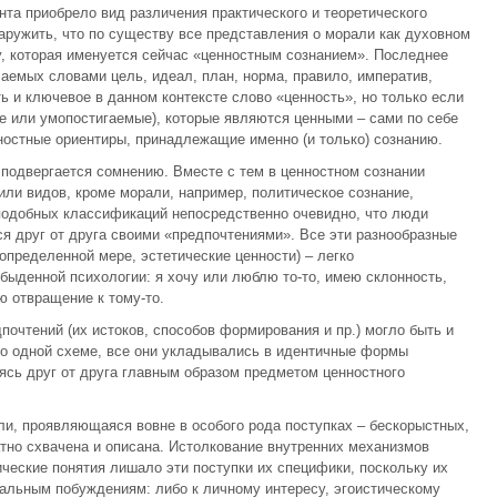
та приобрело вид различения практического и теоретического
наружить, что по существу все представления о морали как духовном
, которая именуется сейчас «ценностным сознанием». Последнее
аемых словами цель, идеал, план, норма, правило, императив,
ть и ключевое в данном контексте слово «ценность», но только если
е или умопостигаемые), которые являются ценными – сами по себе
нностные ориентиры, принадлежащие именно (и только) сознанию.
 подвергается сомнению. Вместе с тем в ценностном сознании
или видов, кроме морали, например, политическое сознание,
з подобных классификаций непосредственно очевидно, что люди
я друг от друга своими «предпочтениями». Все эти разнообразные
определенной мере, эстетические ценности) – легко
ыденной психологии: я хочу или люблю то-то, имею склонность,
ю отвращение к тому-то.
почтений (их истоков, способов формирования и пр.) могло быть и
по одной схеме, все они укладывались в идентичные формы
аясь друг от друга главным образом предметом ценностного
и, проявляющаяся вовне в особого рода поступках – бескорыстных,
атно схвачена и описана. Истолкование внутренних механизмов
ческие понятия лишало эти поступки их специфики, поскольку их
альным побуждениям: либо к личному интересу, эгоистическому