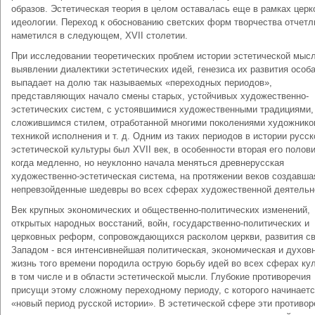
образов. Эстетическая теория в целом оставалась еще в рамках церк
идеологии. Переход к обоснованию светских форм творчества отчетл
наметился в следующем, XVII столетии.
При исследовании теоретических проблем истории эстетической мысл
выявлении диалектики эстетических идей, генезиса их развития особ
выпадает на долю так называемых «переходных периодов»,
представляющих начало смены старых, устойчивых художественно-
эстетических систем, с устоявшимися художественными традициями,
сложившимся стилем, отработанной многими поколениями художнико
техникой исполнения и т. д. Одним из таких периодов в истории русск
эстетической культуры был XVII век, в особенности вторая его полови
когда медленно, но неуклонно начала меняться древнерусская
художественно-эстетическая система, на протяжении веков создавша
непревзойденные шедевры во всех сферах художественной деятельн
Век крупных экономических и общественно-политических изменений,
открытых народных восстаний, войн, государственно-политических и
церковных реформ, сопровождающихся расколом церкви, развития св
Западом - вся интенсивнейшая политическая, экономическая и духов
жизнь того времени породила острую борьбу идей во всех сферах ку
в том числе и в области эстетической мысли. Глубокие противоречия
присущи этому сложному переходному периоду, с которого начинает
«новый период русской истории». В эстетической сфере эти противор