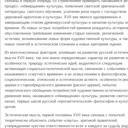
связаны в первую очередь со стремлением примирить начавшийся ак
процесс «обмирщения» культуры, появления светской оригинальной
литературы, светского обучения, усиление роли науки с господством
церковной идеологии и культуры. XVII век явился одновременно и
завершающим этапом древнерусской культуры и началом культуры н
времени. Из новых острых потребностей времени рождалось историч
обусловленное требование изменения старых канонов, религиозной
эстетики, возникновение новых форм художественной культуры, а та
новых понятий в эстетическом сознании и новых критериев оценки.
Из многочисленных факторов, влиявших на развитие русской эстетич
мысли XVII века, так или иначе определявших характер ее развития и
особен­ности, природу эстетических идей, выделяются следующие:
активизация социально-политической мысли, связанная с событиями 
называемого «смутного времени» и их осмыслением в философском,
социологическом, этическом и эстетическом аспекте, особенности р
церкви и старообрядческого движения (раскол церкви), попытки
теоретического обобщения потребностей художественно-эстетическог
движения века, начавшееся «обмирщение» культуры, развитие светск
начал, первых шагов русской «просветительской» философии и куль
целом.
Эстетическая мысль первой половины XVII века связана с попыткой
теоретически объяснить события «смуты», критикой правителей,
утверждением чувства ответственности всех и каждого за судьбу род