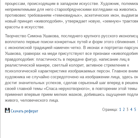
процессам, происходящим в западном искусстве. Художник, полемиз
неприемлемыми для него старообрядческими взглядами на живопись
противовес требованиям «темновидных», аскетических икон, выдвига
новый принцип «живоподобия», утверждает новую, «земную» трактов
красоты в искусстве.
Творчество Симона Ушакова, последнего крупного русского иконописц
воплотило первые поиски конкретных путей и форм этого сближения.
с иконописной традицией намечен четко. В иконах и портретах-парсун
Ушакова, гравюрах на меди присутствуют все признаки «живоподобия
правдоподобия: пластичность в передаче фигур, написание лиц в
реалистической манере, светлый колорит, активное стремление к
психологической характеристике изображаемых персон. Главное вним
художника не случайно сосредоточено на изображении лица, здесь о
достиг значительных успехов, сделав серьезный шаг вперед в решен
своей главной темы «Спаса нерукотворного», в повторении этой темы
применил впервые прием мелких мазков, добившись ощущения подл
живого, человеческого лица.
Страница:
1
2
3
4
5
Скачать реферат