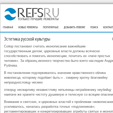
ГЛАВНАЯ
НОВЫЕ РЕФЕРАТЫ
ПОПУЛЯРНЫЕ
ДОБАВИТЬ РЕФЕРАТ
ПОИСК
КОНТАК
Эстетика русской культуры
Собор постановил считать иконописание важнейшим
государственным делом; церковные власти должны всячески
способствовать и помогать иконописцам, почитать их «паче простых
человек». За образец иконного творчества было взято наследие Андр
Рублева.
В постановлении подчеркивалось значение нравственного облика
живописца, которому подобает быть-« . смирену кротку благовейну
непразднословцу несмех
отворцу несварливу независтливу непьяницы неграбежнику неубийцу
наипаче же храните чистоту душевную и телесную со всяцем опасени
Внимание и светских, и церковных властей к проблемам «живописани
усиливалось, началась разработка точных «подлинников»;
регламентировавших и конкретизировавших атрибуты святых и иконо