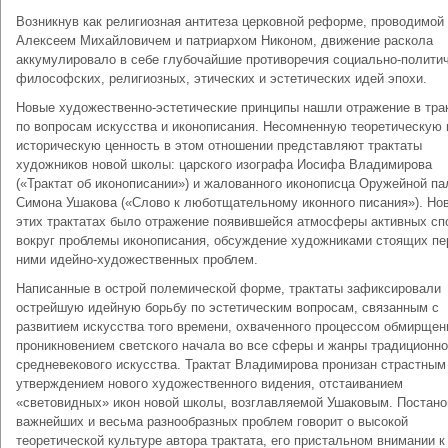
Возникнув как религиозная антитеза церковной реформе, проводимой
Алексеем Михайловичем и патриархом Никоном, движение раскола
аккумули­ровало в себе глубочайшие противоречия социально-полити
философских, религиозных, этических и эстетических идей эпохи.
Новые художественно-эстетические принципы нашли отражение в тра
по вопросам искусства и иконописания. Несомненную теоретическую 
историче­скую ценность в этом отношении представляют трактаты
художников новой школы: царского изографа Иосифа Владимирова
(«Трактат об иконописании») и жалованного иконописца Оружейной п
Симона Ушакова («Слово к люботщательному иконного писания»). Но
этих трактатах было отражение появившейся атмосферы активных сп
вокруг проблемы иконописания, обсуждение художниками стоящих пе
ними идейно-художественных проблем.
Написанные в острой полемической форме, трактаты зафиксировали
острейшую идейную борьбу по эстетическим вопросам, связанным с
развитием искусства того времени, охваченного процессом обмирщен
проникновением светского начала во все сферы и жанры традиционно
средневекового искусства. Трактат Владимирова пронизан страстным
утверждением нового художественного видения, отстаиванием
«световидных» икон новой школы, возглавляемой Ушаковым. Постано
важнейших и весьма разнообразных проблем говорит о высокой
теоретической культуре автора трактата, его пристальном внимании к