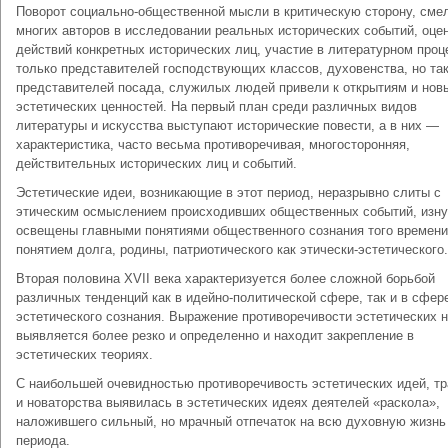
Поворот социально-общественной мысли в критическую сторону, сме
многих авторов в исследовании реальных исторических событий, оце
действий конкретных исторических лиц, участие в литературном проц
только представителей господствующих классов, духовенства, но та
представителей посада, служилых людей привели к открытиям и нов
эстетических ценностей. На первый план среди различных видов
литературы и искусства выступают исто­рические повести, а в них —
характеристика, часто весьма противоречивая, многосторонняя,
действительных исторических лиц и событий.
Эстетические идеи, возникающие в этот период, неразрывно слиты с
этическим осмыслением происходивших общественных событий, изну
освещены главными понятиями общественного сознания того времен
понятием долга, родины, патриотического как этически-эстетического.
Вторая половина XVII века характеризуется более сложной борьбой
различных тенденций как в идейно-политической сфере, так и в сфер
эстетического сознания. Выражение противоречивости эстетических 
выявляется более резко и определенно и находит закрепление в
эстетических теориях.
С наибольшей очевидностью противоречивость эстетических идей, т
и новаторства выявилась в эстетических идеях деятелей «раскола»,
наложившего сильный, но мрачный отпечаток на всю духовную жизнь
периода.