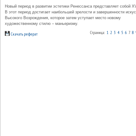
Новый период в развитии эстетики Ренессанса представляет собой XV
В этот период достигает наибольшей зрелости и завершенности иску
Высокого Возрождения, которое затем уступает место новому
художественному стилю – маньеризму.
Страница:
1
2
3
4
5
6
7
8
Скачать реферат