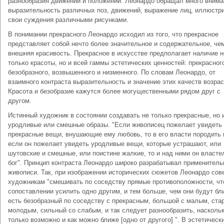
разнообразия движений и положений. Леонардо обращал много внима
выразительность различных поз, движений, выражение лиц, иллюстр
свои суждения различными рисунками.
В понимании прекрасного Леонардо исходил из того, что прекрасное
представляет собой нечто более значительное и содержательное, че
внешняя красивость. Прекрасное в искусстве предполагает наличие н
только красоты, но и всей гаммы эстетических ценностей: прекрасног
безобразного, возвышенного и низменного. По словам Леонардо, от
взаимного контраста выразительность и значение этих качеств возрас
Красота и безобразие кажутся более могущественными рядом друг с
другом.
Истинный художник в состоянии создавать не только прекрасные, но 
уродливые или смешные образы. "Если живописец пожелает увидеть
прекрасные вещи, внушающие ему любовь, то в его власти породить 
если он пожелает увидеть уродливые вещи, которые устрашают, или
шутовские и смешные, или поистине жалкие, то и над ними он власте
бог". Принцип контраста Леонардо широко разрабатывал применитель
живописи. Так, при изображении исторических сюжетов Леонардо сов
художникам "смешивать по соседству прямые противоположности, чт
сопоставлении усилить одно другим, и тем больше, чем они будут бл
есть безобразный по соседству с прекрасным, большой с малым, ста
молодым, сильный со слабым, и так следует разнообразить, наскольк
только возможно и как можно ближе [одно от другого] ". В эстетическ