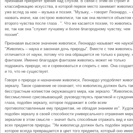
признавая приоритет зрения над слухом. В связи с этим он строит и
классификацию искусства, в которой первое место занимает живопись
уже вслед за нею – музыка и поэзия. "Музыку, – говорит Леонардо, –
назвать иначе, как сестрою живописи, так как она является объектом 
второго чувства после глаза . ". Что же касается поэзии, то живопись
ее, так как она "служит лучшему и более благородному чувству, чем
поэзия".
Признавая высокое значение живописи, Леонардо называет •ее наукой
"Живопись – наука и законная дочь природы". Вместе с тем живопись
отличается от науки, потому что она обращается не только к разуму, н
фантазии. Именно благодаря фантазии живопись может не только
подражать природе, но и соревноваться и спорить с нею. Она создае
и то, что не существует.
Говоря о природе и назначении живописи, Леонардо уподобляет живо
зеркалу. Такое сравнение не означает, что живописец должен быть та
бесстрастным копиистом окружающего мира, как зеркало: "Живописец
бессмысленно срисовывающий; руководствуясь практикой и суждени
глаза, подобен зеркалу, которое подражает в себе всем
противопоставленным ему предметам, не обладая знанием их". Худо
подобен зеркалу в своей способности универсального отражения мир
зеркалом в этом смысле – значит быть способным отражать вид и ка
всех предметов природы. "Ум живописца должен быть подобен зеркал
которое всегда превращается в цвет того предмета, который оно имее