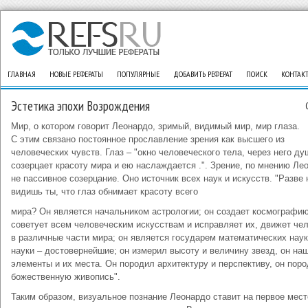
ГЛАВНАЯ
НОВЫЕ РЕФЕРАТЫ
ПОПУЛЯРНЫЕ
ДОБАВИТЬ РЕФЕРАТ
ПОИСК
КОНТАК
Эстетика эпохи Возрождения
Мир, о котором говорит Леонардо, зримый, видимый мир, мир глаза.
С этим связано постоянное прославление зрения как высшего из
человеческих чувств. Глаз – "окно человеческого тела, через него ду
созерцает красоту мира и ею наслаждается .". Зрение, по мнению Ле
не пассивное созерцание. Оно источник всех наук и искусств. "Разве 
видишь ты, что глаз обнимает красоту всего
мира? Он является начальником астрологии; он создает космографию
советует всем человеческим искусствам и исправляет их, движет че
в различные части мира; он является государем математических наук
науки – достовернейшие; он измерил высоту и величину звезд, он на
элементы и их места. Он породил архитектуру и перспективу, он пор
божественную живопись".
Таким образом, визуальное познание Леонардо ставит на первое мест