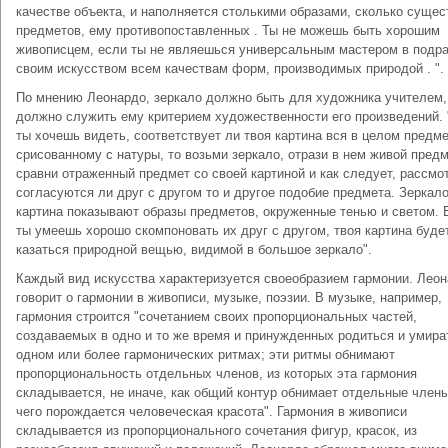
качестве объекта, и наполняется столькими образами, сколько сущес
предметов, ему противопоставленных . Ты не можешь быть хорошим
живописцем, если ты не являешься универсальным мастером в подр
своим искусством всем качествам форм, производимых природой . ".
По мнению Леонардо, зеркало должно быть для художника учителем,
должно служить ему критерием художественности его произведений.
ты хочешь видеть, соответствует ли твоя картина вся в целом предме
срисованному с натуры, то возьми зеркало, отрази в нем живой предм
сравни отраженный предмет со своей картиной и как следует, рассмо
согласуются ли друг с другом то и другое подобие предмета. Зеркало
картина показывают образы предметов, окруженные тенью и светом. 
ты умеешь хорошо скомпоновать их друг с другом, твоя картина буде
казаться природной вещью, видимой в большое зеркало".
Каждый вид искусства характеризуется своеобразием гармонии. Лео
говорит о гармонии в живописи, музыке, поэзии. В музыке, например,
гармония строится "сочетанием своих пропорциональных частей,
создаваемых в одно и то же время и принужденных родиться и умира
одном или более гармонических ритмах; эти ритмы обнимают
пропорциональность отдельных членов, из которых эта гармония
складывается, не иначе, как общий контур обнимает отдельные члены
чего порождается человеческая красота". Гармония в живописи
складывается из пропорционального сочетания фигур, красок, из