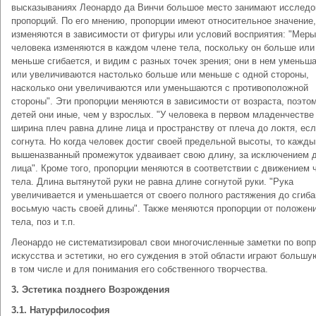
высказываниях Леонардо да Винчи большое место занимают исследо
пропорций. По его мнению, пропорции имеют относительное значение,
изменяются в зависимости от фигуры или условий восприятия: "Меры
человека изменяются в каждом члене тела, поскольку он больше или
меньше сгибается, и видим с разных точек зрения; они в нем уменьш
или увеличиваются настолько больше или меньше с одной стороны,
насколько они увеличиваются или уменьшаются с противоположной
стороны". Эти пропорции меняются в зависимости от возраста, поэто
детей они иные, чем у взрослых. "У человека в первом младенчестве
ширина плеч равна длине лица и пространству от плеча до локтя, есл
согнута. Но когда человек достиг своей предельной высоты, то кажды
вышеназванный промежуток удваивает свою длину, за исключением 
лица". Кроме того, пропорции меняются в соответствии с движением 
тела. Длина вытянутой руки не равна длине согнутой руки. "Рука
увеличивается и уменьшается от своего полного растяжения до сгиба
восьмую часть своей длины". Также меняются пропорции от положен
тела, поз и т.п.
Леонардо не систематизировал свои многочисленные заметки по воп
искусства и эстетики, но его суждения в этой области играют большу
в том числе и для понимания его собственного творчества.
3. Эстетика позднего Возрождения
3.1. Натурфилософия