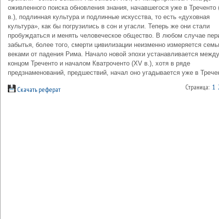
оживленного поиска обновления знания, начавшегося уже в Треченто 
в.), подлинная культура и подлинные искусства, то есть «духовная
культура», как бы погрузились в сон и угасли. Теперь же они стали
пробуждаться и менять человеческое общество. В любом случае пер
забытья, более того, смерти цивилизации неизменно измеряется сем
веками от падения Рима. Начало новой эпохи устанавливается межд
концом Треченто и началом Кватроченто (XV в.), хотя в ряде
предзнаменований, предшествий, начал оно угадывается уже в Трече
Страница:
1
Скачать реферат