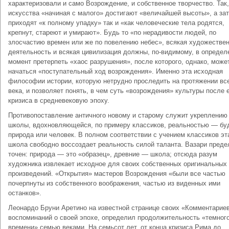
характеризовали и само Возрождение, и собственное творчество. Так,
искусства «начиная с малого» достигают «величайшей высоты», а за
приходят «к полному упадку» так и «как человеческие тела родятся,
крепнут, стареют и умирают». Будь то «по нерадивости людей, по
злосчастию времен или же по повелению небес», всякая художестве
деятельность и всякая цивилизация должны, по-видимому, в опреде
момент претерпеть «хаос разрушения», после которого, однако, може
начаться «поступательный ход возрождения». Именно эта исходная
философии истории, которую нетрудно проследить на протяжении вс
века, и позволяет понять, в чем суть «возрождения» культуры после 
кризиса в средневековую эпоху.
Противопоставление античного новому и старому служит укреплению
школы, вдохновляющейся, по примеру классиков, реальностью — бу
природа или человек. В полном соответствии с учением классиков эт
школа свободно воссоздает реальность силой таланта. Вазари преде
точен: природа — это «образец», древние — школа; отсюда разум
художника извлекает исходное для своих собственных оригинальных
произведений. «Открытия» мастеров Возрождения «были все частью
почерпнуты из собственного воображения, частью из виденных ими
останков».
Леонардо Бруни Аретино на известной странице своих «Комментариев
воспоминаний о своей эпохе, определил продолжительность «темног
времени» семью веками. На семьсот лет, от конца кризиса Рима до