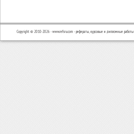
Copyright © 2010-2026 - www.refsru.com - рефераты, курсовые и дипломные работы