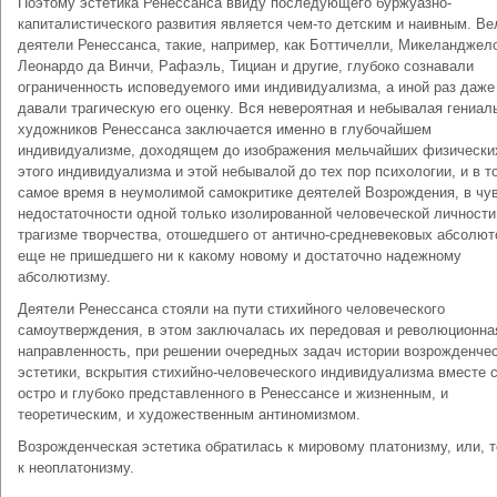
Поэтому эстетика Ренессанса ввиду последующего буржуазно-
капиталистического развития является чем-то детским и наивным. Ве
деятели Ренессанса, такие, например, как Боттичелли, Микеланджел
Леонардо да Винчи, Рафаэль, Тициан и другие, глубоко сознавали
ограниченность исповедуемого ими индивидуализма, а иной раз даже
давали трагическую его оценку. Вся невероятная и небывалая гениал
художников Ренессанса заключается именно в глубочайшем
индивидуализме, доходящем до изображения мельчайших физически
этого индивидуализма и этой небывалой до тех пор психологии, и в т
самое время в неумолимой самокритике деятелей Возрождения, в чу
недостаточности одной только изолированной человеческой личности
трагизме творчества, отошедшего от антично-средневековых абсолют
еще не пришедшего ни к какому новому и достаточно надежному
абсолютизму.
Деятели Ренессанса стояли на пути стихийного человеческого
самоутверждения, в этом заключалась их передовая и революционна
направленность, при решении очередных задач истории возрожденче
эстетики, вскрытия стихийно-человеческого индивидуализма вместе 
остро и глубоко представленного в Ренессансе и жизненным, и
теоретическим, и художественным антиномизмом.
Возрожденческая эстетика обратилась к мировому платонизму, или, т
к неоплатонизму.