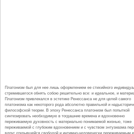
Платонизм был для нее лишь оформлением ее стихийного индивидуа
стремившегося обнять собою решительно все: и идеальное, и матери
Платонизм привлекался в эстетике Ренессанса не для целей самого
платонизма как некоторого рода абсолютно правильной и надысторич
философской теории. В эпоху Ренессанса платонизм был попыткой
синтезировать необходимую в тогдашние времена и вдохновенно
переживаемую духовность с материально понимаемой жизнью, тоже
переживаемой с глубоким вдохновением и с чувством энтузиазма пер
вдруг открывшейся свободой и интимно-человечески переживаемым 