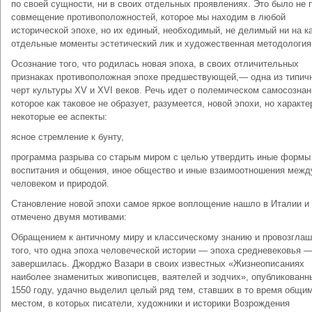
по своей сущности, ни в своих отдельных проявлениях. Это было не 
совмещение противоположностей, которое мы находим в любой
исторической эпохе, но их единый, необходимый, не делимый ни на к
отдельные моменты эстетический лик и художественная методология
Осознание того, что родилась новая эпоха, в своих отличительных
признаках противоположная эпохе предшествующей,— одна из типич
черт культуры XV и XVI веков. Речь идет о полемическом самосознан
которое как таковое не образует, разумеется, новой эпохи, но характе
некоторые ее аспекты:
ясное стремление к бунту,
программа разрыва со старым миром с целью утвердить иные формы
воспитания и общения, иное общество и иные взаимоотношения межд
человеком и природой.
Становление новой эпохи самое яркое воплощение нашло в Италии и
отмечено двумя мотивами:
Обращением к античному миру и классическому знанию и провозгла
того, что одна эпоха человеческой истории — эпоха средневековья 
завершилась. Джорджо Вазари в своих известных «Жизнеописаниях
наиболее знаменитых живописцев, ваятелей и зодчих», опубликованн
1550 году, удачно выделил целый ряд тем, ставших в то время общи
местом, в которых писатели, художники и историки Возрождения