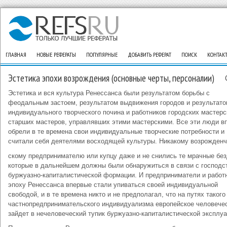
ГЛАВНАЯ
НОВЫЕ РЕФЕРАТЫ
ПОПУЛЯРНЫЕ
ДОБАВИТЬ РЕФЕРАТ
ПОИСК
КОНТАК
Эстетика эпохи возрождения (основные черты, персоналии)
Эстетика и вся культура Ренессанса были результатом борьбы с
феодальным застоем, результатом выдвижения городов и результат
индивидуального творческого почина и работников городских мастерс
старших мастеров, управлявших этими мастерскими. Все эти люди в
обрели в те времена свои индивидуальные творческие потребности и
считали себя деятелями восходящей культуры. Никакому возрожден
скому предпринимателю или купцу даже и не снились те мрачные без
которые в дальнейшем должны были обнаружиться в связи с господс
буржуазно-капиталистической формации. И предприниматели и работ
эпоху Ренессанса впервые стали упиваться своей индивидуальной
свободой, и в те времена никто и не предполагал, что на путях такого
частнопредпринимательского индивидуализма европейское человече
зайдет в нечеловеческий тупик буржуазно-капиталистической эксплуа