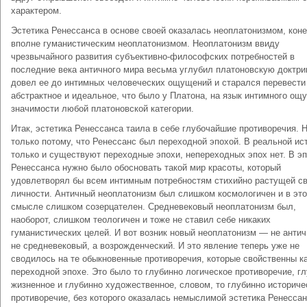
характером.
Эстетика Ренессанса в основе своей оказалась неоплатонизмом, кон
вполне гуманистическим неоплатонизмом. Неоплатонизм ввиду
чрезвычайного развития субъективно-философских потребностей в
последние века античного мира весьма углубил платоновскую доктри
довел ее до интимных человеческих ощущений и старался перевести
абстрактное и идеальное, что было у Платона, на язык интимного ощ
значимости любой платоновской категории.
Итак, эстетика Ренессанса таила в себе глубочайшие противоречия. Н
только потому, что Ренессанс был переходной эпохой. В реальной ис
только и существуют переходные эпохи, непереходных эпох нет. В э
Ренессанса нужно было обосновать такой мир красоты, который
удовлетворял бы всем интимным потребностям стихийно растущей св
личности. Античный неоплатонизм был слишком космологичен и в эт
смысле слишком созерцателен. Средневековый неоплатонизм был,
наоборот, слишком теологичен и тоже не ставил себе никаких
гуманистических целей. И вот возник новый неоплатонизм — не антич
не средневековый, а возрожденческий. И это явление теперь уже не
сводилось на те обыкновенные противоречия, которые свойственны к
переходной эпохе. Это было то глубинно логическое противоречие, г
жизненное и глубинно художественное, словом, то глубинно историче
противоречие, без которого оказалась немыслимой эстетика Ренессан