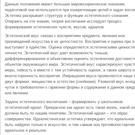
Данные положения имеют большое мировоззренческое значение,
педагогикой они используются при конкретизации целей и задач воспи
Эстетика раскрывает структуру и функции эстетического сознания.
Опираясь на эти знания, теория воспитания исследует процесс
формирования эстетических чувств, вкусов, идеалов.
Эстетический вкус связан с восприятием предмета, явления или
произведений искусства в их целостности. Восприятие и оценка при э
выступают в единстве. Оценка определяется эстетическими ценност
личности. Эстетический вкус дает возможность тоньше,
дифференцированнее и объективнее оценить эстетические достоинст
объектов окружающего мира. Эстетический вкус характеризуют чувст
меры, гибкость и вместе с тем устойчивость оценок, а также широта и
многосторонность восприятия. Извращения вкуса проявляются чаще в
двух формах: мещанстве и эстетстве (снобизме). Развитой вкус всег
чуток и требователен к гармонии формы и содержания в данном пред
или явлении.
Задача эстетического воспитания – формировать у школьников
эстетический идеал. Прекрасное как идеал есть такая жизнь, какой о
должна быть по нашим понятиям. Эстетический идеал – это образ
совершенства. Идеалистическая эстетика утверждает, что идеальное
быть найдено только в искусстве, и тем самым она противопоставляе
идеальное и реальное.