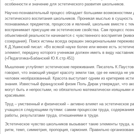
особенности и значение для эстетического развития школьников.
Научно-познавательный процесс обладает большими возможностями 
эстетического воспитания школьников. Проникая мыслью в сущность
познаваемых предметов, процессов и явлений, школьник вместе с те
воспринимает присущие им эстетические свойства. Сам процесс позн
объективной реальности начинается с чувственного восприятия (живо
созерцания). Поиск истины всегда окрашен эмоциональными пережив
К.Д.Ушинский писал: «Во всякой науке более или менее есть эстетич
элемент, передачу которого ученикам должен иметь в виду наставник
(«Педагогика»Бабанский Ю.К.стр.451)
Мышление углубляет эстетические переживания. Писатель К.Паустов
говорил, что знающий увидит красоту земли там, где ее никогда не у
человек необразованный. Красота выступает одним из критериев ист
знания. Известный французский физик Поль Дирак утверждал, что а
могут быть и непростыми, но обязательно математически изящными и
красивыми.
Труд – умственный и физический – активно влияет на эстетическое р
учащихся следующими путями: самим процессом труда, содержание
работы, результатами труда, отношениями в труде.
Эстетическое чувство школьников вызывают такие элементы труда, к
ритм, темп, симметрия, пропорция, гармония. Правильно организован