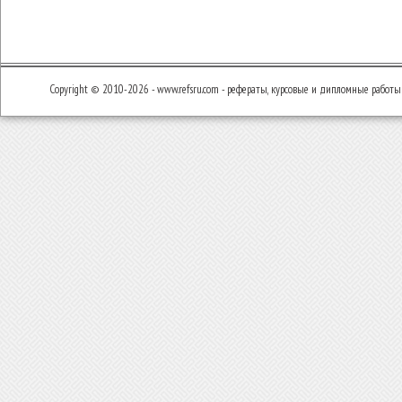
Copyright © 2010-2026 - www.refsru.com - рефераты, курсовые и дипломные работы