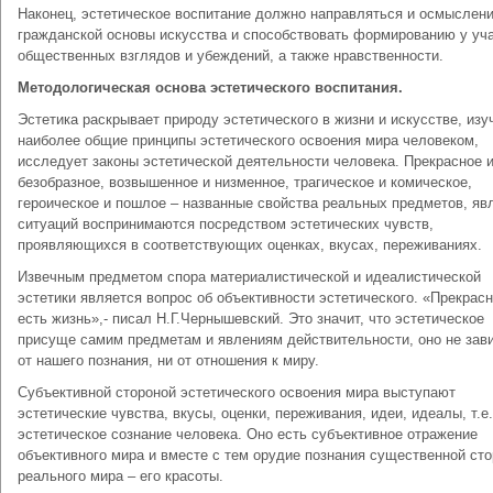
Наконец, эстетическое воспитание должно направляться и осмыслен
гражданской основы искусства и способствовать формированию у уч
общественных взглядов и убеждений, а также нравственности.
Методологическая основа эстетического воспитания.
Эстетика раскрывает природу эстетического в жизни и искусстве, изу
наиболее общие принципы эстетического освоения мира человеком,
исследует законы эстетической деятельности человека. Прекрасное 
безобразное, возвышенное и низменное, трагическое и комическое,
героическое и пошлое – названные свойства реальных предметов, яв
ситуаций воспринимаются посредством эстетических чувств,
проявляющихся в соответствующих оценках, вкусах, переживаниях.
Извечным предметом спора материалистической и идеалистической
эстетики является вопрос об объективности эстетического. «Прекрас
есть жизнь»,- писал Н.Г.Чернышевский. Это значит, что эстетическое
присуще самим предметам и явлениям действительности, оно не зави
от нашего познания, ни от отношения к миру.
Субъективной стороной эстетического освоения мира выступают
эстетические чувства, вкусы, оценки, переживания, идеи, идеалы, т.е.
эстетическое сознание человека. Оно есть субъективное отражение
объективного мира и вместе с тем орудие познания существенной ст
реального мира – его красоты.