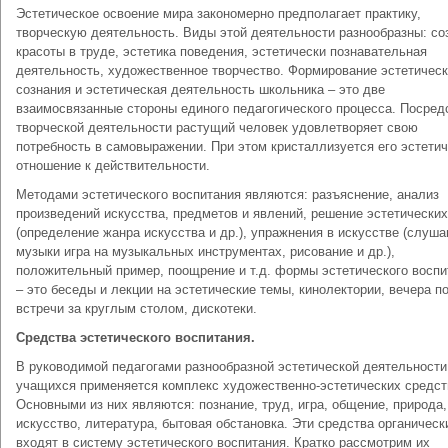
Эстетическое освоение мира закономерно предполагает практику,
творческую деятельность. Виды этой деятельности разнообразны: со
красоты в труде, эстетика поведения, эстетически познавательная
деятельность, художественное творчество. Формирование эстетическ
сознания и эстетическая деятельность школьника – это две
взаимосвязанные стороны единого педагогического процесса. Посред
творческой деятельности растущий человек удовлетворяет свою
потребность в самовыражении. При этом кристаллизуется его эстети
отношение к действительности.
Методами эстетического воспитания являются: разъяснение, анализ
произведений искусства, предметов и явлений, решение эстетических
(определение жанра искусства и др.), упражнения в искусстве (слуша
музыки игра на музыкальных инструментах, рисование и др.),
положительный пример, поощрение и т.д. формы эстетического воспи
– это беседы и лекции на эстетические темы, кинолектории, вечера по
встречи за круглым столом, дискотеки.
Средства эстетического воспитания.
В руководимой педагогами разнообразной эстетической деятельности
учащихся применяется комплекс художественно-эстетических средст
Основными из них являются: познание, труд, игра, общение, природа,
искусство, литература, бытовая обстановка. Эти средства органическ
входят в систему эстетического воспитания. Кратко рассмотрим их