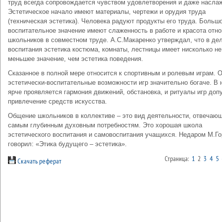
труд всегда сопровождается чувством удовлетворения и даже насла
Эстетическое начало имеют материалы, чертежи и орудия труда
(техническая эстетика). Человека радуют продукты его труда. Больш
воспитательное значение имеют слаженность в работе и красота отн
школьников в совместном труде. А.С.Макаренко утверждал, что в де
воспитания эстетика костюма, комнаты, лестницы имеет нисколько не
меньшее значение, чем эстетика поведения.
Сказанное в полной мере относится к спортивным и ролевым играм. 
эстетически-воспитательные возможности игр значительно богаче. В 
ярче проявляется гармония движений, обстановка, и ритуалы игр доп
привлечение средств искусства.
Общение школьников в коллективе – это вид деятельности, отвечаю
самым глубинным духовным потребностям. Это хорошая школа
эстетического воспитания и самовоспитания учащихся. Недаром М.Го
говорил: «Этика будущего – эстетика».
Страница:
1
2
3
4
5
Скачать реферат