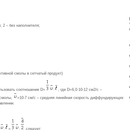
; 2 – без наполнителя;
ктивной смолы в сетчатый продукт)
ользовать соотношение D=
∙
, где D=6,0∙10-12 см2/с –
 смолы,
=10-7 см/с – средняя линейная скорость диффундирующих
авлении.
∙
=
∙
cледует: