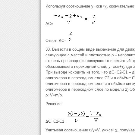
Используя соотношение y=xсв+χ, окончательно
ΔC=
Ответ: ΔС=-
33. Вывести в общем виде выражение для дви
связующее с массой и плотностью ρ – наполните
степень превращения связующего в сетчатый пр
образовавшего переходный слой; y=xсв+χ, где 
При выводе исходить из того, что ΔС=С2-С1 –
олигомеров в переходном слое С2 и в объёме С
олигомеров в переходном слое и в объёме связ
олигомеров в переходном слое по модели 2).О
ρ: V=m/ρ.
Решение:
ΔС=С2-С1=
Учитывая соотношение υ/γ=V, y=xсв+χ, получае