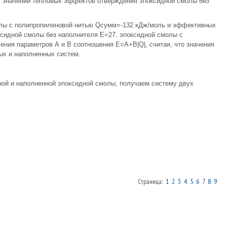
х значений тепловых эффектов отверждения эпоксидной смолы без
олы с полипропиленовой нитью Qсумм=-132 кДж/моль и эффективных
ксидной смолы без наполнителя Е=27, эпоксидной смолы с
ния параметров А и В соотношения Е=А+В|Q|, считая, что значения
ых и наполненных систем.
ной и наполненной эпоксидной смолы, получаем систему двух
Страница:
1
2
3
4
5
6
7
8
9