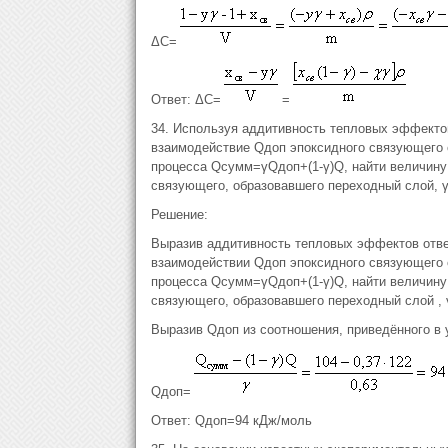
ΔC=
Ответ: ΔС=
=
34. Используя аддитивность тепловых эффекто
взаимодействие Qдоп эпоксидного связующего 
процесса Qсумм=γQдоп+(1-γ)Q, найти величину
связующего, образовавшего переходный слой, γ
Решение:
Выразив аддитивность тепловых эффектов отве
взаимодействии Qдоп эпоксидного связующего 
процесса Qсумм=γQдоп+(1-γ)Q, найти величину
связующего, образовавшего переходный слой , 
Выразив Qдоп из соотношения, приведённого в 
Qдоп=
Ответ: Qдоп=94 кДж/моль