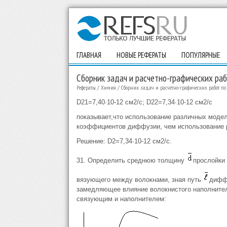
ГЛАВНАЯ
НОВЫЕ РЕФЕРАТЫ
ПОПУЛЯРНЫЕ
Сборник задач и расчетно-графических раб
Рефераты
/
Химия
/
Сборник задач и расчетно-графических работ по
D21=7,40∙10-12 см2/с; D22=7,34∙10-12 см2/с
показывает,что использование различных моде
коэффициентов диффузии, чем использование 
Решение: D2=7,34∙10-12 см2/с.
31. Определить среднюю толщину
прослойки 
вязующего между волокнами, зная путь
диффу
замедляющее влияние волокнистого наполните
связующим и наполнителем: