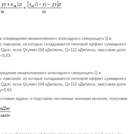
в отверждения ненаполненного эпоксидного связующего Q и
с лавсаном, из которых складывается тепловой эффект суммарного
 Qдоп, если Qсумм=104 кДж/моль, Q=122 кДж/моль; массовая доля
=0,63.
рждения ненаполненного эпоксидного связующего Q и
с лавсаном, из которых складывается тепловой эффект суммарного
 Qдоп, если Qсумм=104 кДж/моль, Q=122 кДж/моль; массовая доля
γ=0,63.
условии задачи, и подставив численные значения величин, получаем: