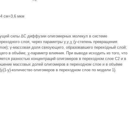
-4 см=3,6 мкм
жущей силы ΔС диффузии олигомерных молекул в системе
реходного слоя, через параметры y,γ,χ (y-cтепень превращения
лое); γ-массовая доля связующего, образовавшего переходный слой;
его в объёме; χ-параметр влияния. При выводе исходить из того, что
тся разностью концентраций олигомеров в переходном слое С2 и в
ошение массовых долей олигомеров в переходном слое и в объёме
γ(1-y)-количество олигомеров в переходном слое по модели 1).