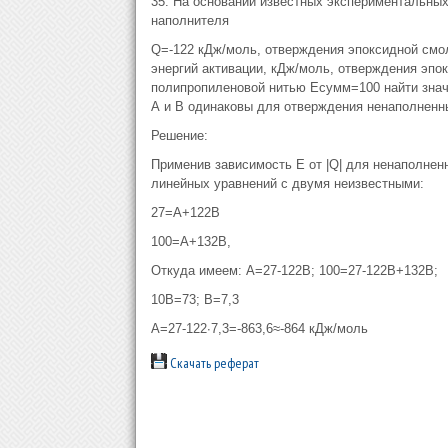
35. На основании известных экспериментальны
наполнителя
Q=-122 кДж/моль, отверждения эпоксидной см
энергий активации, кДж/моль, отверждения эпо
полипропиленовой нитью Есумм=100 найти значе
А и В одинаковы для отверждения ненаполненн
Решение:
Применив зависимость Е от |Q| для ненаполнен
линейных уравнений с двумя неизвестными:
27=А+122В
100=А+132В,
Откуда имеем: А=27-122В; 100=27-122В+132В;
10В=73; В=7,3
А=27-122∙7,3=-863,6≈-864 кДж/моль
Скачать реферат