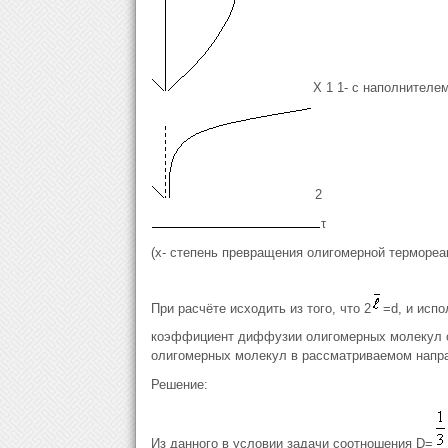
Х 1 1- с наполнителем
2
τ
(x- cтепень превращения олигомерной термореа
При расчёте исходить из того, что 2
=d, и исп
коэффициент диффузии олигомерных молекул
олигомерных молекул в рассматриваемом напр
Решение:
Из данного в условии задачи соотношения D=