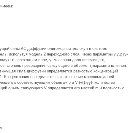
 имеем:
жущей силы ΔС диффузии олигомерных молекул в системе
ль, используя модель 2 переходного слоя, через параметры y,γ,χ (y-
одукт в переходном слое; γ- массовая доля связующего,
xсв- степень превращения связующего в объёме; χ-параметр влияния.
 движущая сила диффузии определяется разностью концентраций
1. Концентрация определяется как отношение массовых долей
ующего к соответствующим объёмам υ и V (γ(1-yγ)- количество
бщий объём связующего V определяется его массой m и плотностью
м: