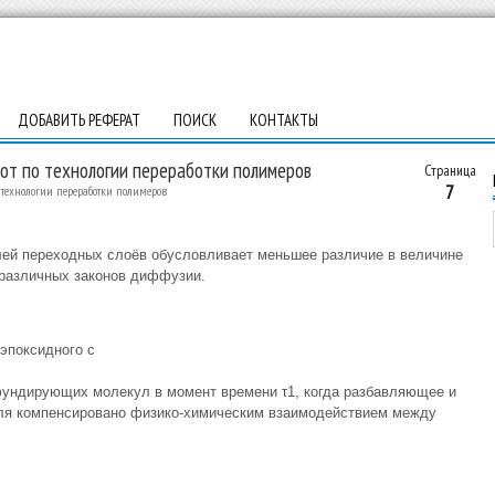
ДОБАВИТЬ РЕФЕРАТ
ПОИСК
КОНТАКТЫ
от по технологии переработки полимеров
Страница
7
 технологии переработки полимеров
лей переходных слоёв обусловливает меньшее различие в величине
различных законов диффузии.
эпоксидного с
ндирующих молекул в момент времени τ1, когда разбавляющее и
ля компенсировано физико-химическим взаимодействием между