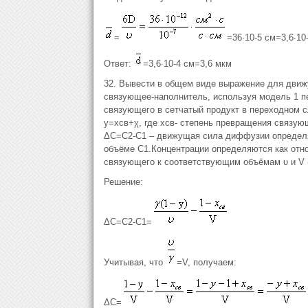
=
=36∙10-5 см=3,6∙10
Ответ:
=3,6∙10-4 см=3,6 мкм
32. Вывести в общем виде выражение для дви
связующее-наполнитель, используя модель 1 пе
связующего в сетчатый продукт в переходном с
y=xсв+χ, где xсв- cтепень превращения связующ
ΔС=С2-С1 – движущая сила диффузии определяе
объёме С1.Концентрации определяются как отн
связующего к соответствующим объёмам υ и V (
Решение:
ΔС=С2-С1=
Учитывая, что
=V, получаем:
ΔС=