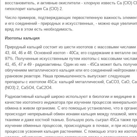
восстановитель, и активные окислители - хлорную известь Са (СlO) Сl
гипохлорит кальция Са (СlO) 2.
Число примеров, подтверждающих первостепенную важность элеме
и его соединений - природных и искусственных, - можно еще увеличит
вряд ли в этом есть необходимость.
Изотопы кальция
Природный кальций состоит из шести изотопов с массовыми числами 
43, 44, 46 и 48. Основной изотоп - 40Са; его содержание в металле ок
97%. Полученные искусственным путем изотопы с массовыми числам
41, 45, 47 и 49 - радиоактивны. Один из них - 45Са может быть получе
облучением металлического кальция или его соединений нейтронами 
урановом реакторе. Наша промышленность выпускает следующие
препараты с изотопом 45Са: кальций металлический, СаCO3, СаО, Ca
(NO3) 2, CaSO4, CaC2O4.
Радиоактивный кальций широко используют в биологии и медицине в
качестве изотопного индикатора при изучении процессов минеральног
обмена в живом организме. С его помощью установлено, что в орган
происходит непрерывный обмен ионами кальция между плазмой, мяг
тканями и даже костной тканью. Большую роль сыграл 45Са также пр
изучении обменных процессов, происходящих в почвах, и при исслед
процессов усвоения кальция растениями. С помощью этого же изотоп