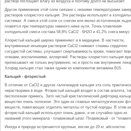
раствор поглощает влагу из воздуха и поэтому долго не высыхает.
Другое применение этой соли связано с низкими температурами заме
растворов хлористого кальция. Эти растворы используют в холодиль
системах. А смеси этой соли со снегом или мелко истолченным льдо
плавятся при температурах намного ниже нуля. Точка плавления
холодильной смеси состава 58,8% CaCl2 · 6Н2О и 41,2% снега минус 
Хлористый кальций широко применяют и в медицине. В частности,
внутривенные инъекции растворов CaCl2 снимают спазмы сердечно-
сосудистой системы, улучшают свертываемость крови, помогают бор
отеками, воспалениями, аллергией. Растворы хлористого кальция вр
прописывают не только внутривенно, но и просто как внутреннее лека
Хлорид кальция стал также одним из компонентов витамина B15.
Кальций - фтористый
В отличие от CaCl2 и других галогенидов кальция эта соль практичес
нерастворима в воде. Фтористый кальций входит в состав апатита, та
бесполезная примесь. Зато чистый кристаллический дифторид кальци
вещество очень полезное. Это один из главных металлургических фл
веществ, помогающих отделять металлы от пустой породы. В этом к
фтористый кальций используют очень давно, и не случайно одно из
названий этого минерала - плавиковый шпат. Плавиковый - от "плавит
Иногда в природе встречаются крупные, весом до 20 кг, абсолютно