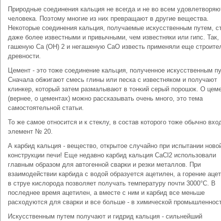
Природные соединения кальция не всегда и не во всем удовлетворяю
человека. Поэтому многие из них превращают в другие вещества.
Некоторые соединения кальция, получаемые искусственным путем, с
даже более известными и привычными, чем известняки или гипс. Так,
гашеную Са (OH) 2 и негашеную СаО известь применяли еще строите
древности.
Цемент - это тоже соединение кальция, полученное искусственным п
Сначала обжигают смесь глины или песка с известняком и получают
клинкер, который затем размалывают в тонкий серый порошок. О цем
(вернее, о цементах) можно рассказывать очень много, это тема
самостоятельной статьи.
То же самое относится и к стеклу, в состав которого тоже обычно вхо
элемент № 20.
А карбид кальция - вещество, открытое случайно при испытании ново
конструкции печи! Еще недавно карбид кальция CaCl2 использовали
главным образом для автогенной сварки и резки металлов. При
взаимодействии карбида с водой образуется ацетилен, а горение аце
в струе кислорода позволяет получать температуру почти 3000°C. В
последнее время ацетилен, а вместе с ним и карбид все меньше
расходуются для сварки и все больше - в химической промышленност
Искусственным путем получают и гидрид кальция - сильнейший