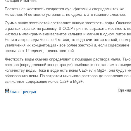
кальция и магния.
Постоянная жесткость создается сульфатами и хлоридами тех же
металлов. И ее можно устранить, но сделать это намного сложнее.
Сумма обоих жесткостей составляет общую жесткость воды. Оценив
в разных странах по-разному. В СССР принято выражать жесткость в
числом миллиграмм-эквивалентов кальция и магния в одном литре в
Если в литре воды меньше 4 мг-экв, то вода считается мягкой; по ме
увеличения их концентрации - все более жесткой и, если содержание
превышает 12 единиц, - очень жесткой.
Жесткость воды обычно определяют с помощью раствора мыла. Тако
раствор (определенной концентрации) прибавляют по каплям к отмер
количеству воды. Пока в воде есть ионы Са2+ или Mg2+, они будут 
образованию пены. По затратам мыльного раствора до появления пе
вычисляют содержание ионов Са2+ и Mg2+.
Страниц
Скачать реферат