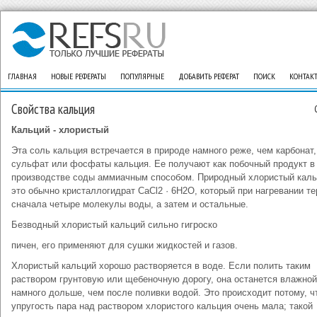
ГЛАВНАЯ
НОВЫЕ РЕФЕРАТЫ
ПОПУЛЯРНЫЕ
ДОБАВИТЬ РЕФЕРАТ
ПОИСК
КОНТАК
Свойства кальция
Кальций - хлористый
Эта соль кальция встречается в природе намного реже, чем карбонат,
сульфат или фосфаты кальция. Ее получают как побочный продукт в
производстве соды аммиачным способом. Природный хлористый кал
это обычно кристаллогидрат СаСl2 · 6Н2O, который при нагревании те
сначала четыре молекулы воды, а затем и остальные.
Безводный хлористый кальций сильно гигроско
пичен, его применяют для сушки жидкостей и газов.
Хлористый кальций хорошо растворяется в воде. Если полить таким
раствором грунтовую или щебеночную дорогу, она останется влажной
намного дольше, чем после поливки водой. Это происходит потому, ч
упругость пара над раствором хлористого кальция очень мала; такой