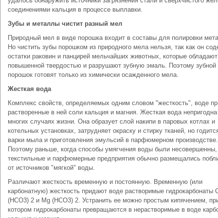
удалось обнаружить источники загрязнения стали и сверхчистого жел
соединениями кальция в процессе выплавки.
Зубы и металлы чистит разный мел
Природный мел в виде порошка входит в составы для полировки мет
Но чистить зубы порошком из природного мела нельзя, так как он со
остатки раковин и панцирей мельчайших животных, которые обладают
повышенной твердостью и разрушают зубную эмаль. Поэтому зубной
порошок готовят только из химически осажденного мела.
Жесткая вода
Комплекс свойств, определяемых одним словом "жесткость", воде п
растворенные в ней соли кальция и магния. Жесткая вода непригодна
многих случаях жизни. Она образует слой накипи в паровых котлах и
котельных установках, затрудняет окраску и стирку тканей, но годитс
варки мыла и приготовления эмульсий в парфюмерном производстве.
Поэтому раньше, когда способы умягчения воды были несовершенны,
текстильные и парфюмерные предприятия обычно размещались побл
от источников "мягкой" воды.
Различают жесткость временную и постоянную. Временную (или
карбонатную) жесткость придают воде растворимые гидрокарбонаты 
(НCO3) 2 и Mg (HCO3) 2. Устранить ее можно простым кипячением, пр
котором гидрокарбонаты превращаются в нерастворимые в воде карб