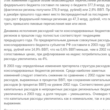
этих изменений годовой объём безвозмездных перечислений регионам
федерального бюджета составил по закону о бюджете 377,8 млрд. ру
(фактически регионы получили 376,9 млрд. рублей) или 2,8% ВВП. Пр
в декабре прошлого года имел место беспрецедентный за последние 
года рост федеральной помощи регионам до 47,3 млрд. рублей, что п
треть превысило пиковые перечисления мая или июня.
Динамика исполнения расходной части консолидированных бюджетов
регионов в прошлом году полностью соответствует тенденциям
предыдущего года. По предварительным данным совокупные расход
консолидированного бюджета субъектов РФ составили в 2003 году 19
млрд. рублей или 14,9% ВВП, что на 0,6% ВВП меньше, чем в 2002 го
сопоставимых ценах, при дефлировании на индекс потребительских ц
расходы увеличились на 4%.
В 2003 году определённые изменения претерпела структура расходов
консолидированных бюджетов регионов. Среди наиболее заметных
изменений следует отметить снижение по сравнению с 2002 годом те
расходов, выраженных в процентах ВВП, при сохранении капитальны
расходов (в процентах ВВП) на уровне 2002 года. Соответственно до
капитальных расходов в непроцентных расходах региональных бюдж
увеличилась в 2003 году, а доля текущих – уменьшилась. Очевидно т
что капитальные расходы увеличились как в номинальном, так и в р
выражении.