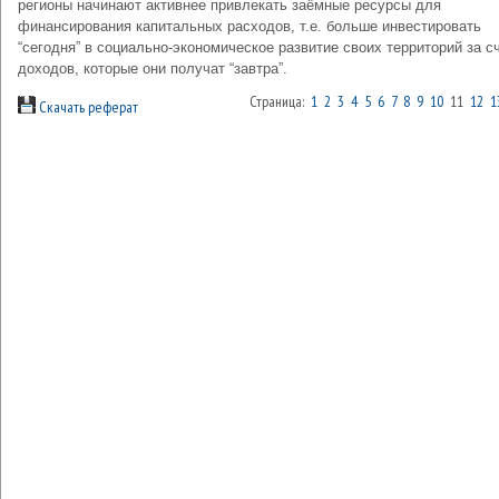
регионы начинают активнее привлекать заёмные ресурсы для
финансирования капитальных расходов, т.е. больше инвестировать
“сегодня” в социально-экономическое развитие своих территорий за с
доходов, которые они получат “завтра”.
Страница:
1
2
3
4
5
6
7
8
9
10
11
12
1
Скачать реферат