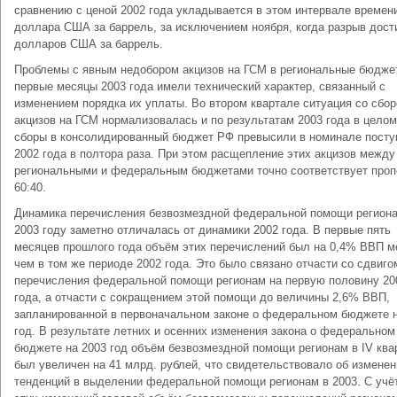
сравнению с ценой 2002 года укладывается в этом интервале времени
доллара США за баррель, за исключением ноября, когда разрыв дости
долларов США за баррель.
Проблемы с явным недобором акцизов на ГСМ в региональные бюдже
первые месяцы 2003 года имели технический характер, связанный с
изменением порядка их уплаты. Во втором квартале ситуация со сбо
акцизов на ГСМ нормализовалась и по результатам 2003 года в целом
сборы в консолидированный бюджет РФ превысили в номинале посту
2002 года в полтора раза. При этом расщепление этих акцизов между
региональными и федеральным бюджетами точно соответствует проп
60:40.
Динамика перечисления безвозмездной федеральной помощи регион
2003 году заметно отличалась от динамики 2002 года. В первые пять
месяцев прошлого года объём этих перечислений был на 0,4% ВВП 
чем в том же периоде 2002 года. Это было связано отчасти со сдвиго
перечисления федеральной помощи регионам на первую половину 20
года, а отчасти с сокращением этой помощи до величины 2,6% ВВП,
запланированной в первоначальном законе о федеральном бюджете н
год. В результате летних и осенних изменения закона о федеральном
бюджете на 2003 год объём безвозмездной помощи регионам в IV ква
был увеличен на 41 млрд. рублей, что свидетельствовало об изменен
тенденций в выделении федеральной помощи регионам в 2003. С учё