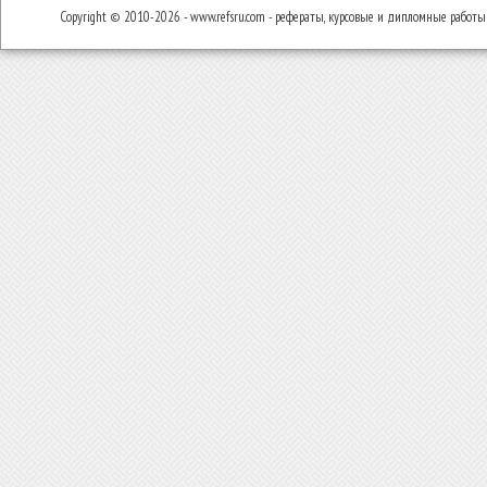
Copyright © 2010-2026 - www.refsru.com - рефераты, курсовые и дипломные работы