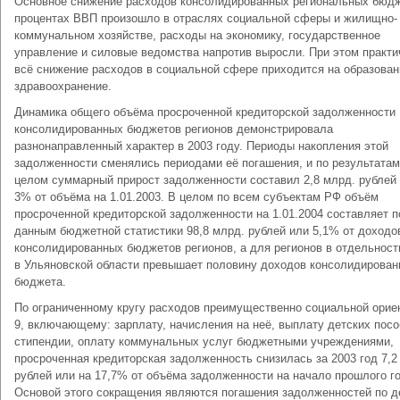
Основное снижение расходов консолидированных региональных бюдж
процентах ВВП произошло в отраслях социальной сферы и жилищно-
коммунальном хозяйстве, расходы на экономику, государственное
управление и силовые ведомства напротив выросли. При этом практи
всё снижение расходов в социальной сфере приходится на образован
здравоохранение.
Динамика общего объёма просроченной кредиторской задолженности
консолидированных бюджетов регионов демонстрировала
разнонаправленный характер в 2003 году. Периоды накопления этой
задолженности сменялись периодами её погашения, и по результатам
целом суммарный прирост задолженности составил 2,8 млрд. рублей
3% от объёма на 1.01.2003. В целом по всем субъектам РФ объём
просроченной кредиторской задолженности на 1.01.2004 составляет п
данным бюджетной статистики 98,8 млрд. рублей или 5,1% от доходо
консолидированных бюджетов регионов, а для регионов в отдельнос
в Ульяновской области превышает половину доходов консолидирован
бюджета.
По ограниченному кругу расходов преимущественно социальной орие
9, включающему: зарплату, начисления на неё, выплату детских посо
стипендии, оплату коммунальных услуг бюджетными учреждениями,
просроченная кредиторская задолженность снизилась за 2003 год 7,2
рублей или на 17,7% от объёма задолженности на начало прошлого г
Основой этого сокращения являются погашения задолженностей по д