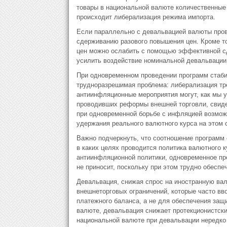
товары в национальной валюте количественные 
происходит либерализация режима импорта.
Если параллельно с девальвацией валюты пров
сдерживанию разового повышения цен. Кроме т
цен можно ослабить с помощью эффективной с
усилить воздействие номинальной девальвации
При одновременном проведении программ стаби
трудноразрешимая проблема: либерализация тре
антиинфляционные мероприятия могут, как мы у
проводивших реформы внешней торговли, свиде
при одновременной борьбе с инфляцией возможн
удержания реального валютного курса на этом 
Важно подчеркнуть, что соотношение программ 
в каких целях проводится политика валютного 
антиинфляционной политики, одновременное пр
не приносит, поскольку при этом трудно обеспе
Девальвация, снижая спрос на иностранную вал
внешнеторговых ограничений, которые часто вв
платежного баланса, а не для обеспечения защ
валюте, девальвация снижает протекционистск
национальной валюте при девальвации нередко