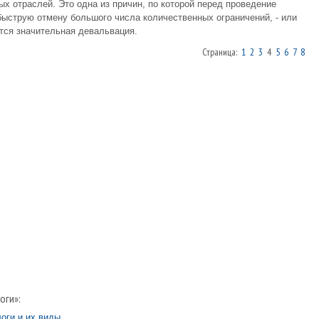
х отраслей. Это одна из причин, по которой перед проведение
струю отмену большого числа количественных ограничений, - или
тся значительная девальвация.
Страница:
1
2
3
4
5
6
7
8
оги»:
оги и их виды