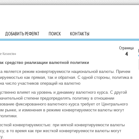
ДОБАВИТЬ РЕФЕРАТ
ПОИСК
КОНТАКТЫ
Страница
4
е Казахстан
как средство реализации валютной политики
а является режим конвертируемости национальной валюты. Причем
руемостью как прямая, так и обратная. С одной стороны, политика в
на число участников операций на валютно
дственно влияет на уровень и динамику валютного курса. С другой
начительной степени предопределять политику в отношении
зование фиксированного валютного курса требует от Центрального
ом рынке, и изменения в режиме конвертируемости валюты могут
политики.
есткой конвертируемостью: при мягкой конвертируемости валюты
су, в то время как при жесткой конвертируемости валюты могут
у.