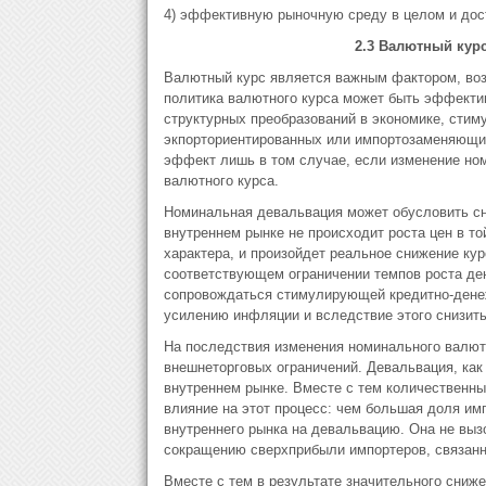
4) эффективную рыночную среду в целом и дост
2.3 Валютный кур
Валютный курс является важным фактором, воз
политика валютного курса может быть эффекти
структурных преобразований в экономике, стим
экпорториентированных или импортозаменяющих
эффект лишь в том случае, если изменение ном
валютного курса.
Номинальная девальвация может обусловить сни
внутреннем рынке не происходит роста цен в т
характера, и произойдет реальное снижение к
соответствующем ограничении темпов роста де
сопровождаться стимулирующей кредитно-денеж
усилению инфляции и вследствие этого снизит
На последствия изменения номинального валют
внешнеторговых ограничений. Девальвация, как
внутреннем рынке. Вместе с тем количественн
влияние на этот процесс: чем большая доля имп
внутреннего рынка на девальвацию. Она не вызо
сокращению сверхприбыли импортеров, связанн
Вместе с тем в результате значительного сниж