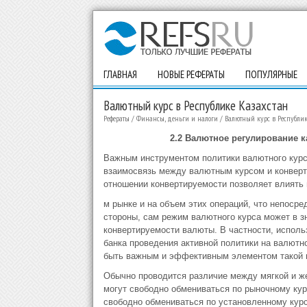
ГЛАВНАЯ
НОВЫЕ РЕФЕРАТЫ
ПОПУЛЯРНЫЕ
Валютный курс в Республике Казахстан
Рефераты
/
Финансы, деньги и налоги
/
Валютный курс в Республик
2.2 Валютное регулирование 
Важным инструментом политики валютного курс
взаимосвязь между валютным курсом и конверти
отношении конвертируемости позволяет влиять 
м рынке и на объем этих операций, что непосре
стороны, сам режим валютного курса может в з
конвертируемости валюты. В частности, исполь
банка проведения активной политики на валютн
быть важным и эффективным элементом такой 
Обычно проводится различие между мягкой и ж
могут свободно обмениваться по рыночному кур
свободно обмениваться по установленному курс