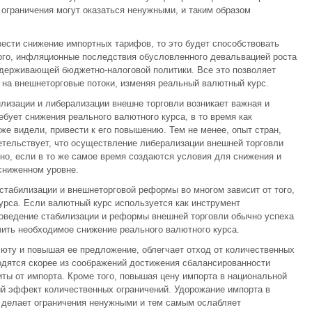
ограничения могут оказаться ненужными, и таким образом
ести снижение импортных тарифов, то это будет способствовать
ого, инфляционные последствия обусловленного девальвацией роста
держивающей бюджетно-налоговой политики. Все это позволяет
 на внешнеторговые потоки, изменяя реальный валютный курс.
лизации и либерализации внешне торговли возникает важная и
бует снижения реального валютного курса, в то время как
же видели, привести к его повышению. Тем не менее, опыт стран,
тельствует, что осуществление либерализации внешней торговли
о, если в то же самое время создаются условия для снижения и
сниженном уровне.
стабилизации и внешнеторговой реформы во многом зависит от того,
курса. Если валютный курс используется как инструмент
оведение стабилизации и реформы внешней торговли обычно успеха
чить необходимое снижение реального валютного курса.
юту и повышая ее предложение, облегчает отход от количественных
одятся скорее из соображений достижения сбалансированности
иты от импорта. Кроме того, повышая цену импорта в национальной
ий эффект количественных ограничений. Удорожание импорта в
 делает ограничения ненужными и тем самым ослабляет