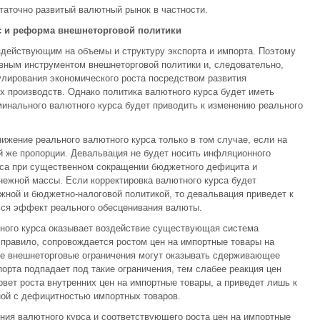
аточно развитый валютный рынок в частности.
с и реформа внешнеторговой политики
действующим на объемы и структуру экспорта и импорта. Поэтому
вным инструментом внешнеторговой политики и, следовательно,
улирования экономического роста посредством развития
 производств. Однако политика валютного курса будет иметь
инального валютного курса будет приводить к изменению реального
жение реального валютного курса только в том случае, если на
ой же пропорции. Девальвация не будет носить инфляционного
урса при существенном сокращении бюджетного дефицита и
нежной массы. Если корректировка валютного курса будет
ной и бюджетно-налоговой политикой, то девальвация приведет к
ься эффект реального обесценивания валюты.
ного курса оказывает воздействие существующая система
 правило, сопровождается ростом цен на импортные товары на
ые внешнеторговые ограничения могут оказывать сдерживающее
орта подпадает под такие ограничения, тем слабее реакция цен
вет роста внутренних цен на импортные товары, а приведет лишь к
ой с дефицитностью импортных товаров.
ения валютного курса и соответствующего роста цен на импортные