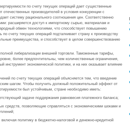
нвертируемости по счету текущих операций дает существенные
т отечественных производителей в условия конкуренции с
дает систему рационального соотношения цен. Соответственно
ыми: расширяется доступ к импортному сырью, материалам и
ародный обмен технологиями, что способствует повышению
 по счету текущих операций подталкивает страну к производству
ительные преимущества, и способствует в целом совершенствованию
 полной либерализации внешней торговли. Таможенные тарифы,
ровне, более предпочтительны, чем количественные ограничения,
ый инструмент экономической политики, и на них оказывает влияние
ений по счету текущих операций объясняется тем, что введение
еским шагом. Чтобы получить должный положительный эффект от
ртируемости был устойчивым, стране необходимо иметь:
ветствующий задаче поддержания равновесия платежного баланса;
ых средств, позволяющие справляться с экономическими шоками и
уплений;
 включая политику в бюджетно-налоговой и денежно-кредитной