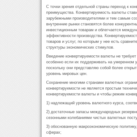
С точки зрения отдельной страны переход к ко
преимущества. Конвертируемость валюты стави
зарубежными производителями и тем самым соз
внутренние рынки становятся более конкурентн
инвестиционным товарам и облегчается междун
эффективности производства. Конвертируемость
товаров и услуг, по которым у нее есть сравн
структуры экономических стимулов.
Введение конвертируемости валюты не требует
особенно если их поддерживать на умеренном у
поскольку они представляю собой более открыт
уровень мировых цен.
Сохранение многими странами валютных огранич
конвертируемости не является простым технич
конвертируемости валюты и чтобы режим конве
1) надлежащий уровень валютного курса, соот
2) достаточные запасы международных резервн
сезонными колебаниями чистых валютных пост
3) обоснованную макроэкономическую политику,
сферах;