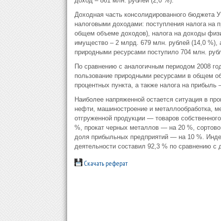
доход – 861 млн. рублей (2,0 %).
Доходная часть консолидированного бюджета 
налоговыми доходами: поступления налога на пр
общем объеме доходов), налога на доходы физич
имущество – 2 млрд. 679 млн. рублей (14,0 %), 
природными ресурсами поступило 704 млн. рубле
По сравнению с аналогичным периодом 2008 год
пользование природными ресурсами в общем об
процентных пункта, а также налога на прибыль –
Наиболее напряженной остается ситуация в пр
нефти, машиностроение и металлообработка, м
отгруженной продукции — товаров собственного
%, прокат черных металлов — на 20 %, сортов
доля прибыльных предприятий — на 10 %. Инде
деятельности составил 92,3 % по сравнению с 
Скачать реферат