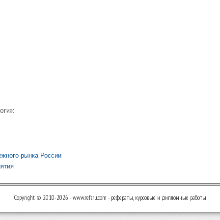
оги»:
ежного рынка России
иятия
Copyright © 2010-2026 - www.refsru.com - рефераты, курсовые и дипломные работы