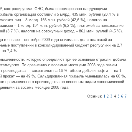
УР, контролируемая ФНС, была сформирована следующими
ибыль организаций составили 5 млрд. 435 млн. рублей (28,4 % в
еских лиц – 8 млрд. 156 млн. рублей (42,6 %), налогов на
акцизов – 1 млрд. 194 млн. рублей (6,2 %), платежей за пользование
й (3,7 %), налогов на совокупный доход – 861 млн. рублей (4,5 %).
а в январе – сентябре 2009 года снизилась доля платежей за
ъеме поступлений в консолидированный бюджет республики на 2,7
 на 7,4 %.
омышленности, которую определяют три ее основные отрасли: добыча
еталлургия. По сравнению с восемью месяцами 2008 года объем
 производства — сократился на 16 %, объем добычи нефти — на 1
ой прокат — на 49 %. Сальдированная прибыль уменьшилась на 60 %,
кс промышленного производства по основным видам экономической
данными за восемь месяцев 2008 года.
Страница:
1
2
3
4
5
6
7