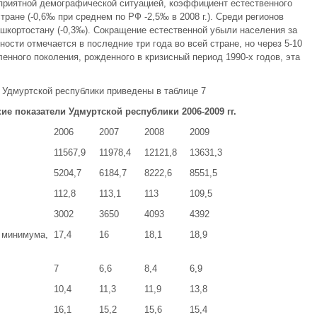
оприятной демографической ситуацией, коэффициент естественного
ране (-0,6‰ при среднем по РФ -2,5‰ в 2008 г.). Среди регионов
шкортостану (-0,3‰). Сокращение естественной убыли населения за
сти отмечается в последние три года во всей стране, но через 5-10
енного поколения, рожденного в кризисный период 1990-х годов, эта
Удмуртской республики приведены в таблице 7
е показатели Удмуртской республики 2006-2009 гг.
2006
2007
2008
2009
11567,9
11978,4
12121,8
13631,3
5204,7
6184,7
8222,6
8551,5
112,8
113,1
113
109,5
3002
3650
4093
4392
 минимума,
17,4
16
18,1
18,9
7
6,6
8,4
6,9
10,4
11,3
11,9
13,8
16,1
15,2
15,6
15,4