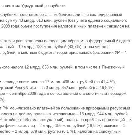
ая система Удмуртской республики
Республике налоговые органы мобилизовали в консолидированный
а сумму 43 млрд. 810 млн. рублей (без учета единого социального
 2008 года объем поступления налогов и иных платежей снизился на
е платежи распределены следующим образом: в федеральный бюджет
иальный – 19 млрд. 133 млн. рублей (43,7%), в том числе в
. рублей, в местные бюджеты территориальных образований УР – 4
ного налога 12 млрд. 853 млн. рублей, в том числе в Пенсионный
периоде снизились на 17 млрд. 436 млн. рублей (на 41,4 %),
ской Республики – на 3 млрд. 852 млн. рублей (на 16,8 %).
аре – сентябре 2009 года в сопоставлении с аналогичным периодом
%).
т РФ мобилизовано платежей за пользование природными ресурсами
е налога на добычу полезных ископаемых – 13 млрд. 944 млн. рублей
 % от общего объема поступлений), налога на прибыль организаций – 5
ды физических лиц – 8 млрд. 156 млн. рублей (18,6 %), акцизов – 1
ество – 2 млрд. 679 млн. рублей (6,1 %), налогов на совокупный