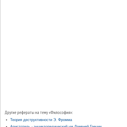
Другие рефераты на тему «Философия»:
Теория деструктивности Э. Фромма
Аристотель - энциклопедический ум Древней Греции