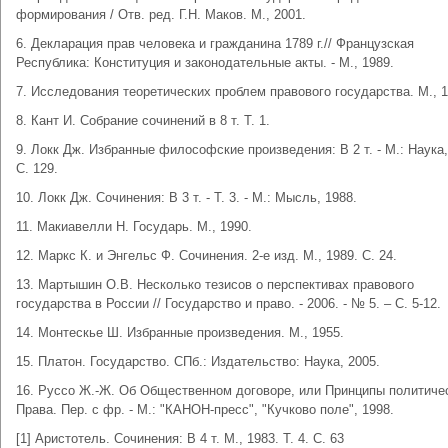
формирования / Отв. ред. Г.Н. Маков. М., 2001.
6. Декларация прав человека и гражданина 1789 г.// Французская
Республика: Конституция и законодательные акты. - М., 1989.
7. Исследования теоретических проблем правового государства. М., 1
8. Кант И. Собрание сочинений в 8 т. Т. 1.
9. Локк Дж. Избранные философские произведения: В 2 т. - М.: Наука,
С. 129.
10. Локк Дж. Сочинения: В 3 т. - Т. 3. - М.: Мысль, 1988.
11. Макиавелли Н. Государь. М., 1990.
12. Маркс К. и Энгельс Ф. Сочинения. 2-е изд. М., 1989. С. 24.
13. Мартышин О.В. Несколько тезисов о перспективах правового
государства в России // Государство и право. - 2006. - № 5. – С. 5-12.
14. Монтескье Ш. Избранные произведения. М., 1955.
15. Платон. Государство. СПб.: Издательство: Наука, 2005.
16. Руссо Ж.-Ж. Об Общественном договоре, или Принципы политиче
Права. Пер. с фр. - М.: "КАНОН-пресс", "Кучково поле", 1998.
[1] Аристотель. Сочинения: В 4 т. М., 1983. Т. 4. С. 63