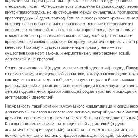
нормативной теории права там, где Кельзен, имея в виду правовое
отношение, писал: «Отношение есть отношение к правопорядку, верн
внутри правопорядка, но не отношение между субъектами, противос
правопорядку». И здесь подход Кельзена заслуживает критики не за т
он совершенно верно отличает правовое отношение от фактических
социальных отношений, а за то, что под «правопорядком» он в силу
отождествления права и закона имеет в виду любой (в том числе и
произвольный) «законопорядок», которому некритично приписывает п
качество. Поэтому и существование норм права у него — это
существование норм закона, и нормативизм у него законнический,
легистский, а не правовой.
Социологизированный (в духе марксистской идеологии) подход Пашу
к нормативизму и юридической догматике, которую можно оценить ка
критику «с точностью до наоборот», получил в дальнейшем широкое
распространение и развитие в советской юридической науке, где неп
легизм подкреплялся правоотрицающей социальностью и освящался
антиправовой идеологией.
Несуразность такой критики «буржуазного нормативизма и юридическ
догматизма'» со стороны советского легизма, который уже по объект
причинам своего места и времени не мог быть ни последовательным 
Кельзена) нормативизмом, ни юридической догматикой (в духе
аналитической юриспруденции), состояла в том, что эта критика, за
неимением лучшего, велась с правоотрицающих позиций, независимо