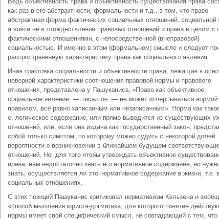
Ведь объективность права и объективность существования права сос
как раз в его абстрактности, формальности и т.д., в том, что право —
абстрактная форма фактических социальных отношений, социальной 
а вовсе не в отождествлении правовых отношений и права в целом с
фактическими отношениями, с непосредственной (внеправовой)
социальностью. И именно в этом (формальном) смысле и следует по
распространенную характеристику права как социального явления.
Иная трактовка социальности и объективности права, лежащая в осно
неверной характеристики соотношения правовой нормы и правового
отношения, представлена у Пашуканиса. «Право как объективное
социальное явление, — писал он, — не может исчерпываться нормой
правилом, все равно записанным или незаписанным». Норма как таков
е. логическое содержание, или прямо выводится из существующих у
отношений, или, если она издана как государственный закон, предста
собой только симптом, по которому можно судить с некоторой долей
вероятности о возникновении в ближайшем будущем соответствующи
отношений. Но, для того чтобы утверждать объективное существован
права, нам недостаточно знать его нормативное содержание, но нужн
знать, осуществляется ли это нормативное содержание в жизни, т.е. 
социальных отношениях.
С этих позиций Пашуканис критиковал нормативизм Кельзена и вооб
«способ мышления юриста-догматика, для которого понятие действу
нормы имеет свой специфический смысл, не совпадающий с тем, что