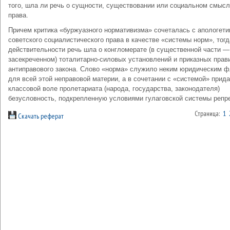
того, шла ли речь о сущности, существовании или социальном смыс
права.
Причем критика «буржуазного нормативизма» сочеталась с апологети
советского социалистического права в качестве «системы норм», тогд
действительности речь шла о конгломерате (в существенной части —
засекреченном) тоталитарно-силовых установлений и приказных прав
антиправового закона. Слово «норма» служило неким юридическим 
для всей этой неправовой материи, а в сочетании с «системой» прид
классовой воле пролетариата (народа, государства, законодателя)
безусловность, подкрепленную условиями гулаговской системы репр
Страница:
1
Скачать реферат