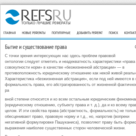
ГЛАВНАЯ
НОВЫЕ РЕФЕРАТЫ
ПОПУЛЯРНЫЕ
ДОБАВИТЬ РЕФЕРАТ
ПОИСК
КОНТАК
Бытие и существование права
С точки зрения интересующих нас здесь проблем правовой
онтологии следует отметить и неадекватность характеристики «права
совокупности норм» в качестве «безжизненной абстракции» — в
противоположность юридическому отношению как некой живой реальн
Характеристика «безжизненная абстракция», если под ней имеются в
формальность права, его абстрагированность от жизненной фактичнос
ра
вной степени относится и ко всем остальным юридическим феномен
(юридическому отношению, субъекту права и т. д.), да и ко всему пра
целом. И эти свойства права (абстрактность, формальность) не тольк
обесценивают право, правовую норму и т.д., но, напротив (вопреки
негативной формулировке Пашуканиса), позволяют праву быть форм
выражения наиболее существенных сторон человеческой жизни.