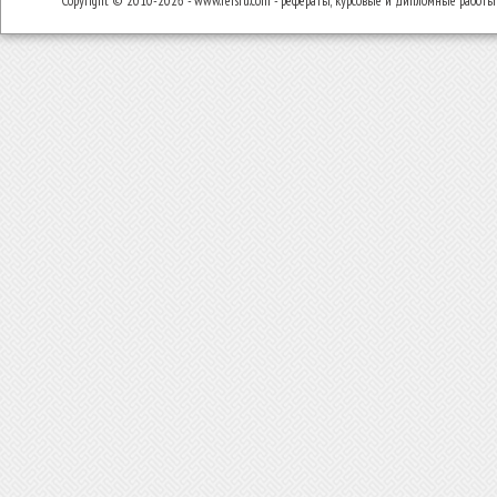
Copyright © 2010-2026 - www.refsru.com - рефераты, курсовые и дипломные работы