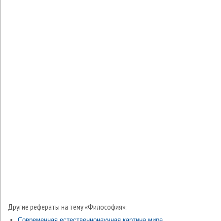
Другие рефераты на тему «Философия»:
Современная естественнонаучная картина мира