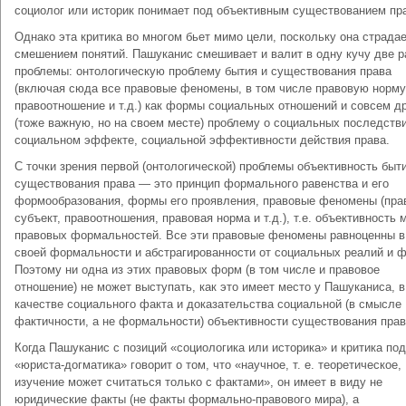
социолог или историк понимает под объективным существованием пр
Однако эта критика во многом бьет мимо цели, поскольку она страда
смешением понятий. Пашуканис смешивает и валит в одну кучу две 
проблемы: онтологическую проблему бытия и существования права
(включая сюда все правовые феномены, в том числе правовую норму
правоотношение и т.д.) как формы социальных отношений и совсем д
(тоже важную, но на своем месте) проблему о социальных последств
социальном эффекте, социальной эффективности действия права.
С точки зрения первой (онтологической) проблемы объективность быт
существования права — это принцип формального равенства и его
формообразования, формы его проявления, правовые феномены (пра
субъект, правоотношения, правовая норма и т.д.), т.е. объективность 
правовых формальностей. Все эти правовые феномены равноценны в
своей формальности и абстрагированности от социальных реалий и ф
Поэтому ни одна из этих правовых форм (в том числе и правовое
отношение) не может выступать, как это имеет место у Пашуканиса, в
качестве социального факта и доказательства социальной (в смысле
фактичности, а не формальности) объективности существования прав
Когда Пашуканис с позиций «социологика или историка» и критика по
«юриста-догматика» говорит о том, что «научное, т. е. теоретическое,
изучение может считаться только с фактами», он имеет в виду не
юридические факты (не факты формально-правового мира), а