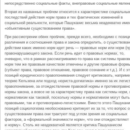
непосредственно социальные факты, внеправовые социальные явлен
Вторая из названных проблем относится к характеристике социальны
последствий действия норм права и тех фактических изменений в
социальной реальности, которые Пашуканис весьма неадекватно име
«объективным существованием права».
При рассмотрении обеих проблем, прежде всего, необходимо с позиц
различения и соотношения права и закона определить, о существован
действии каких именно норм идет речь — правовых норм или норм (п
правонарушающего закона. Если речь идет о правовых нормах, то,
очевидно, что в рамках рассматриваемо-то права как системы правов
норм тем же правовым качеством отмечены и другие правовые форм
(субъект права, правовое отношение, правовое сознание и т.д.). И с э
позиций юридического правопонимания следует критиковать, наприме
теорию Кельзена или подход «юриста-догматика» именно за их легис
правопонимание, за отождествление правовой нормы и противоправн
нормы закона, а вовсе не за характеристику права как системы норм, 
нормативизм как таковой, поскольку нормы и нормативизм могут быть
правовыми, так и противоправно-легистскими. Вместо этого Пашукани
позиций социологизма необоснованно критикует их за то, что вопрос о
существовании права они трактуют под углом зрения не социальных
факторов, а «формальной значимости норм», что они отождествляют
и норму». Столь же неадекватной является критика Пашуканисом