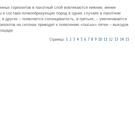
енных горизонтов в пахотный слой вовлекаются нижние, менее
ы и состава почвообразующих пород в одних случаях в пахотном
 в других – появляется солонцеватость, в-третьих, – увеличивается
ризонтов на склонах приводит к появлению «лысых» пятен – выходов
лощади.
Страница:
1
2
3
4
5
6
7
8
9
10
11
12
13
14
15