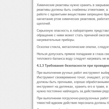
Химические реактивы нужно хранить в закрыва
реактивы должны быть снабжены этикетками, а
работе с ядовитыми веществами запрещено бр
нагнетание ртом химических реактивов, работа
щелочей.
Серьезную опасность в лабораториях представл
обращение с ними может стать причиной ожогов
нагревательные приборы.
Осколки стекла, металлические опилки, следуе
Нельзя допускать прямое попадание в глаза све
теплового баланса воду следует нагревать не в
4.1.3 Требования безопасности при проведе
При выполнении ручных работ инструмент выби
Инструмент своевременно точат, очищают, устра
должны быть прочными, хорошо обработанными, 
инструмент на делянках, хранить его в траве, в
нужно постоянно наблюдать за действиями ряд
При выполнении погрузочно-разгрузочных работ
тяжестей вдвоем действия персонала должны б