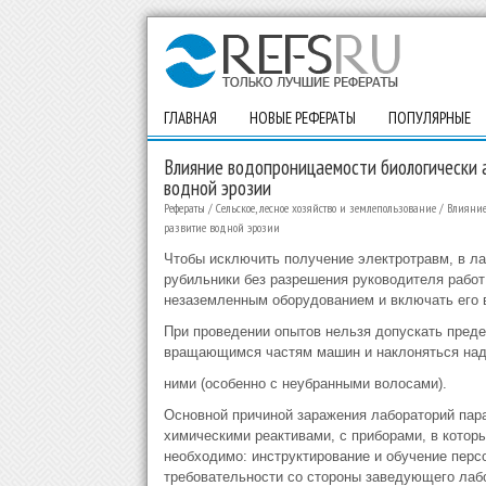
ГЛАВНАЯ
НОВЫЕ РЕФЕРАТЫ
ПОПУЛЯРНЫЕ
Влияние водопроницаемости биологически а
водной эрозии
Рефераты
/
Сельское, лесное хозяйство и землепользование
/
Влияние
развитие водной эрозии
Чтобы исключить получение электротравм, в л
рубильники без разрешения руководителя работ
незаземленным оборудованием и включать его в
При проведении опытов нельзя допускать преде
вращающимся частям машин и наклоняться на
ними (особенно с неубранными волосами).
Основной причиной заражения лабораторий пар
химическими реактивами, с приборами, в которы
необходимо: инструктирование и обучение перс
требовательности со стороны заведующего лаб