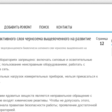
ДОБАВИТЬ РЕФЕРАТ
ПОИСК
КОНТАКТЫ
ктивного слоя чернозема выщелоченного на развитие
Страница
12
 водопроницаемости биологически активного слоя чернозема выщелоченного на
абораториях запрещено: включать силовые и осветительные
; пользование неисправным оборудованием; работать с
 сеть.
льных нагрузок измерительных приборов, нельзя прикасаться к
д
ами ядовитых веществ является неправильное обращение с
е входят химические реактивы. Чтобы не допускать этого,
онала правилам безопасности работы; проявление достаточной
ораторией.