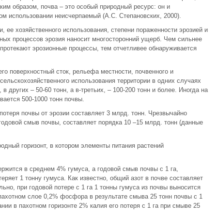
ким образом, почва – это особый природный ресурс: он и
ом использовании неисчерпаемый (А.С. Степановских, 2000).
, ее хозяйственного использования, степени пораженности эрозией и
ных процессов эрозия наносит многосторонний ущерб. Чем сильнее
 протекают эрозионные процессы, тем отчетливее обнаруживается
о поверхностный сток, рельефа местности, почвенного и
а сельскохозяйственного использования территории в одних случаях
 в других – 50-60 тонн, а в-третьих, – 100-200 тонн и более. Иногда на
вается 500-1000 тонн почвы.
отеря почвы от эрозии составляет 3 млрд. тонн. Чрезвычайно
годовой смыв почвы, составляет порядка 10 –15 млрд. тонн (данные
родный горизонт, в котором элементы питания растений
ржится в среднем 4% гумуса, а годовой смыв почвы с 1 га,
теряет 1 тонну гумуса. Как известно, общий азот в почве составляет
но, при годовой потере с 1 га 1 тонны гумуса из почвы выносится
 пахотном слое 0,2% фосфора в результате смыва 25 тонн почвы с 1
нии в пахотном горизонте 2% калия его потеря с 1 га при смыве 25