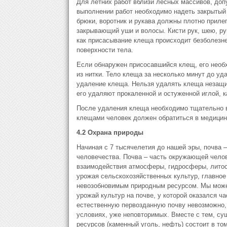
Для летних работ вблизи лесных массивов, до
выполнении работ необходимо надеть закрытый 
брюки, воротник и рукава должны плотно прилег
закрывающий уши и волосы. Кисти рук, шею, ру
как присасывание клеща происходит безболезн
поверхности тела.
Если обнаружен присосавшийся клещ, его необ
из нитки. Тело клеща за несколько минут до у
удаление клеща. Нельзя удалять клеща незащи
его удаляют прокаленной и остуженной иглой, к
После удаления клеща необходимо тщательно в
клещами человек должен обратиться в медицин
4.2 Охрана природы
Начиная с 7 тысячелетия до нашей эры, почва –
человечества. Почва – часть окружающей челов
взаимодействия атмосферы, гидросферы, литос
урожая сельскохозяйственных культур, главное 
невозобновимым природным ресурсом. Мы мож
урожай культур на почве, у которой оказался ч
естественную первозданную почву невозможно, 
условиях, уже неповторимых. Вместе с тем, су
ресурсов (каменный уголь, нефть) состоит в том