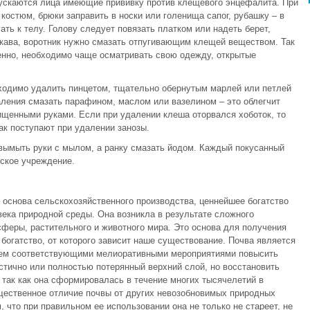
пускаются лица имеющие прививку против клещевого энцефалита. При
костюм, брюки заправить в носки или голенища сапог, рубашку – в
ать к телу. Голову следует повязать платком или надеть берет,
кава, воротник нужно смазать отпугивающим клещей веществом. Так
енно, необходимо чаще осматривать свою одежду, открытые
ходимо удалить пинцетом, тщательно обернутым марлей или петлей
даления смазать парафином, маслом или вазелином – это облегчит
щенными руками. Если при удалении клеша оторвался хоботок, то
ак поступают при удалении занозы.
ымыть руки с мылом, а ранку смазать йодом. Каждый покусанный
ское учреждение.
 основа сельскохозяйственного производства, ценнейшее богатство
ека природной среды. Она возникла в результате сложного
феры, растительного и животного мира. Это основа для получения
богатство, от которого зависит наше существование. Почва является
ем соответствующими мелиоративными мероприятиями повысить
астично или полностью потерянный верхний слой, но восстановить
так как она сформировалась в течение многих тысячелетий в
щественное отличие почвы от других невозобновимых природных
, что при правильном ее использовании она не только не стареет, не