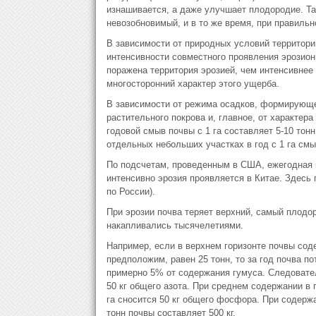
изнашивается, а даже улучшает плодородие. Та
невозобновимый, и в то же время, при правильн
В зависимости от природных условий территории
интенсивности совместного проявления эрозион
поражена территория эрозией, чем интенсивнее
многосторонний характер этого ущерба.
В зависимости от режима осадков, формирующег
растительного покрова и, главное, от характер
годовой смыв почвы с 1 га составляет 5-10 тонн,
отдельных небольших участках в год с 1 га смы
По подсчетам, проведенным в США, ежегодная п
интенсивно эрозия проявляется в Китае. Здесь 
по России).
При эрозии почва теряет верхний, самый плодо
накапливались тысячелетиями.
Например, если в верхнем горизонте почвы соде
предположим, равен 25 тонн, то за год почва по
примерно 5% от содержания гумуса. Следователь
50 кг общего азота. При среднем содержании в
га сносится 50 кг общего фосфора. При содержа
тонн почвы составляет 500 кг.