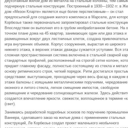
двухэтажный жилой дом из металла на стальные колонны, тем самы
подчеркнув стальные конструкции. Построенный в 1930—1932 гг. в Ж
дом «Мезон Кларте» является еще более перспектив­ным— он стал
предпосылкой для создания жилого комплекса в Марселе, для которо
Корбюзье также первоначально запроек­тировал стальные конструкции
Впослед­ствии он выполнил его в грубом необрабо­танном бетоне. На 
точном плане дома на 45 квартир, занимающих один или два этажа и
размещенных вокруг двух лестнич­ных клеток, создана привлекатель
игра внутренних объемов. Корпус сооружения, вырастая из широкого
нижнего этажа, в верхних этажах дважды сужается уступами. Вся эт
сложная пространственная система включена в стальной сварной кар
стандартных профилей, расположенный на строгой сетке колонн, кот
придает главному фасаду, полностью состоящему из стекла и метал
основу ритмического строя, четкий порядок. Ритм достигался просты
средствами: выступающие, про­ходящие через весь фасад в каждом 
этаже балконы с изящными металлически­ми поручнями, чередование
оконного и литого стекла, легкое смещение импостов, свободное
размещение и чередование солнцезащитных жалюзи. Здесь действи­т
создается впечатление яркости. свежести, воплощенное в термине «
(свет).
Занимаясь разработкой подробных эскизов по поручению промышлен
Ваннера, сделавшего заказ на жилые дома с применением стальных
конструкций, Ле Корбюзье создал проект маленького не­обычного