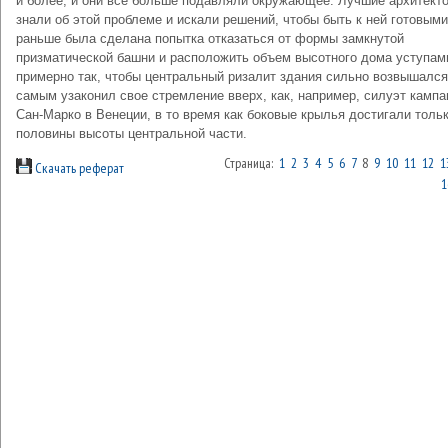
и более, и они все больше подавляли окру­жающее. Лучшие архитект
знали об этой проблеме и искали решений, чтобы быть к ней готовыми
раньше была сделана попытка отказаться от формы зам­кнутой
призматической башни и располо­жить объем высотного дома уступам
примерно так, чтобы центральный ризалит здания сильно возвышался
самым узаконил свое стремление вверх, как, например, силуэт камп
Сан-Марко в Венеции, в то время как боковые крылья достигали толь
половины высоты цент­ральной части.
Страница:
1
2
3
4
5
6
7
8
9
10
11
12
1
Скачать реферат
1