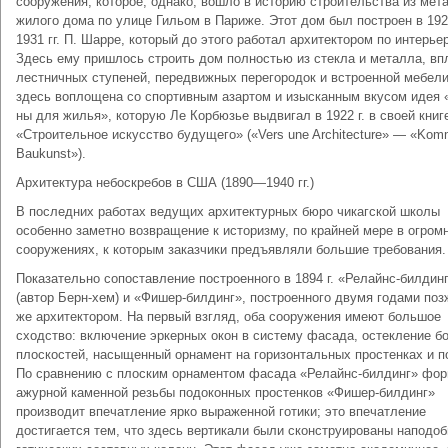
сооружения, которое, однако, вошло в историю строительства из мет
жилого дома по улице Гильом в Пари­же. Этот дом был построен в 1
1931 гг. П. Шарре, который до этого работал архи­тектором по интерье
Здесь ему при­шлось строить дом полностью из стекла и металла, вп
лестничных ступеней, передвижных перегородок и встроенной мебели
здесь воплощена со спортивным азартом и изысканным вкусом идея 
ны для жилья», которую Ле Корбюзье выдвигал в 1922 г. в своей книг
«Строи­тельное искусство будущего» («Vers une Architecture» — «Ko
Baukunst»).
Архитектура небоскребов в США (1890—1940 гг.)
В последних работах ведущих архитек­турных бюро чикагской школы
особенно заметно возвращение к историзму, по крайней мере в огром
сооружениях, к которым заказчики предъявляли большие требования.
Показательно сопоставление построенно­го в 1894 г. «Релайнс-билдин
(автор Берн-хем) и «Фишер-билдинг», построенного двумя годами поз
же архитектором. На первый взгляд, оба сооружения имеют большое
сходство: включение эркерных окон в систему фасада, остекление б
плоскостей, насыщенный орнамент на горизонтальных простенках и п
По сравнению с плоским орнаментом фасада «Релайнс-билдинг» фо
ажурной камен­ной резьбы подоконных простенков «Фи­шер-билдинг»
производит впечатление ярко выраженной готики; это впечатление
достигается тем, что здесь вертикали были сконструированы наподоб