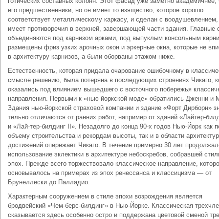
готических составных колонн. Этот фасад уже заметно академичнее,
его предшественники, но он имеет то изящество, которое хорошо
соответствует металлическому каркасу, и сделан с воодушевлением,
имеет противоречия в верхней, завершающей части здания. Главные 
объединяются под карнизом арками, под выпуклым кон­сольным карн
размещены фриз узких арочных окон и эркерные окна, которые не вп
в архитектуру карнизов, а были оборваны этажом ниже.
Естественность, которая придала очаро­вание ошибочному в классич
смысле решению, была потеряна в последующих строениях Чикаго, к
оказались под влиянием вышедшего с восточного побе­режья классич
направления. Первыми к «нью-йоркской моде» обратились Дженни и 
Здания нью-йоркской страховой компании и здание «Форт Дирборн» з
тельно отличаются от ранних работ, напри­мер от зданий «Лайтер-билд
и «Лай-тер-билдинг II». Незадолго до конца 90-х годов Нью-Йорк как п
объему строитель­ства и рекордам высоты, так и в области ар­хитекту
достижений опережает Чикаго. В течение примерно 30 лет продолжал
использование эклектики в архитектуре небоскребов, собравшей стил
эпох. Прежде всего торжествовало классическое направление, котор
основывалось на примерах из эпох ренессанса и классициз­ма — от
Брунеллески до Палладио.
Характерным сооружением в стиле эпохи возрождения является
бродвейский «Чем-берс-билдинг» в Нью-Йорке. Классическая трехчл
сказывается здесь особенно остро и поддержана цветовой сменой тр