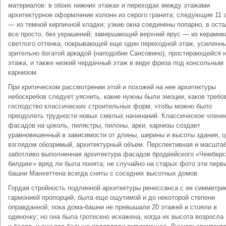
материалов: в обоих нижних этажах и пере­ходах между этажами
архитектурное оформление колонн из серого гранита; следую­щие 11 
— из темной кирпичной кладки; узкие окна соединены попарно, в ост
все просто, без украшений; завершающий верхний ярус — из керамик
светлого оттенка, покрывающей еще один переходной этаж, усиленн
зрительно богатой аркадой (наподобие Сансовино), простирающейся 
этажа, и также низкий чердачный этаж в виде фриза под консольным
карнизом.
При критическом рассмотрении этой и похожей на нее архитектуры
небоскребов следует уяснить, какие нужны были эмоции, какое требо
господство классических строительных форм, чтобы можно было
преодолеть трудности новых смелых начи­наний. Классическое члене
фасадов на цоколь, пилястры, пилоны, арки, карнизы создает
уравновешенный в зависимости от длины, ширины и высоты здания, 
взглядом обозримый, архитектурный объем. Перспективная и масштаб
забот­ливо выполненная архитектура фасадов бродвейского «Чемберс
билдинг» вряд ли была понята; не случайно на старых фото эти перв
башни Манхеттена всегда сняты с соседних высотных домов.
Гордая стройность подлинной архитек­туры ренессанса с ее симметри
гармо­нией пропорций, была еще ощутимой и до некоторой степени
оправданной, пока дома-башни не превышали 20 этажей и стояли в
одиночку; но она была гротескно искажена, когда их высота возросла