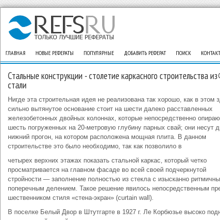
ГЛАВНАЯ
НОВЫЕ РЕФЕРАТЫ
ПОПУЛЯРНЫЕ
ДОБАВИТЬ РЕФЕРАТ
ПОИСК
КОНТАК
Стальные конструкции - столетие каркасного строительства из
стали
Нигде эта строительная идея не реали­зована так хорошо, как в этом 
сильно вытянутое основание стоит на шести далеко расставленных
железобетонных двойных колоннах, которые непосредствен­но опираю
шесть погруженных на 20-метровую глубину парных свай; они несут 
нижний прогон, на котором расположена мощная плита. В данном
строительстве это было необходимо, так как позволило в
четырех верхних этажах показать стальной каркас, который четко
просматривается на главном фасаде во всей своей подчеркнутой
стройности — заполнение полностью из стекла с изыскан­но ритмичн
поперечным делением. Такое решение явилось непосредственным пр
шественником стиля «стена-экран» (curtain wall).
В поселке Белый Двор в Штутгарте в 1927 г. Ле Корбюзье высоко под