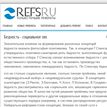
ГЛАВНАЯ
НОВЫЕ РЕФЕРАТЫ
ПОПУЛЯРНЫЕ
ДОБАВИТЬ РЕФЕРАТ
ПОИСК
КОНТАК
Бедность - социальное зло
Значительное влияние на формирование различных концепций
бедности оказала философия позитивизма. Так, в концепции Г.Спенсе
утверждалась позитивно-санитарная роль бедности, выполняющая ф
естественного отбора. Г.Спенсер связал возникновение бедности с ро
общественного производства, и, так как остановить производство
невозможно, невозможно ликвидировать бедность. По Спенсеру бедн
это не столько социальное явление, сколько личная проблема, некий
«индивидуальный выбор» и «индивидуальная судьба». В концепциях
эгалитаристов (Э.Реклю, Э.Беллами, Ч.Холл, П.Колкахан, В.Голдвин и
бедность рассматривалась как социальное зло, мешающее гармонич
развитию общества. В качестве путей решения проблемы они предла
революционные перевороты и другие кардинальные меры в отношени
существующего порядка (например, в системе распределения ресурсо
Либерально-реформистские концепции, близкие по своей сути к