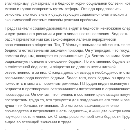
эгалитаризму, усматривали в бедности корни социальной болезни, ко
можно и нужно искоренить путем реформ. Отсюда предлагались
относительно лояльные к существующей социально-политической и
экономической системе способы решения проблемы.
Представители социал-дарвинизма видят в бедности неизбежное сле
индустриального развития и роста численности населения. Бедность
рассматривается ими как закономерное явление иерархически
организованного общества. Так, Т.Мальтус попытался объяснить явл
бедности естественными законами природы. Он утверждал, что госуд
помогая бедным, поощряет их размножение. Дж.Бентам занимал бол
радикальную позицию в отношении бедных. По его мнению, бедные в
в собственной бедности, и общество не должно нести никакой
ответственности за них. Отсюда делался вывод о необходимости отм
различного рода пособия бедным. Более того, всех бедных он предла
поместить в места с тюремным режимом. П.Прудон видел основную 
бедности в противоречии безграничности потребления и ограниченнос
производства. Он считал, что человек в состоянии цивилизации полу
посредством труда то, что требуется для поддержания его тела и раз
души – ни больше, ни меньше. Это «строгое взаимоограничение
производства и потребления и есть бедность», а «нищета быстро нак
неумеренность и леность». Отсюда решение проблемы бедности Пру
видел во всеобщей экономии и труде.