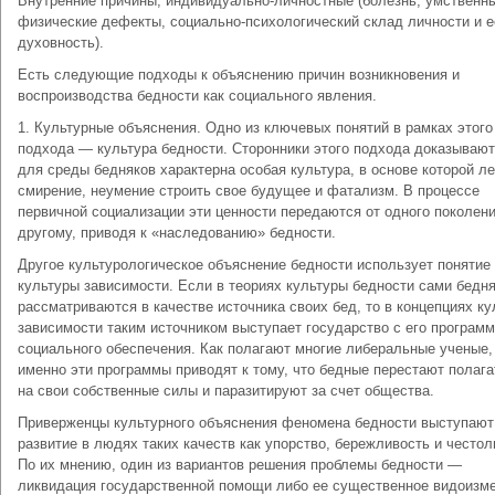
Внутренние причины, индивидуально-личностные (болезнь, умственн
физические дефекты, социально-психологический склад личности и е
духовность).
Есть следующие подходы к объяснению причин возникновения и
воспроизводства бедности как социального явления.
1. Культурные объяснения. Одно из ключевых понятий в рамках этого
подхода — культура бедности. Сторонники этого подхода доказывают
для среды бедняков характерна особая культура, в основе которой л
смирение, неумение строить свое будущее и фатализм. В процессе
первичной социализации эти ценности передаются от одного поколени
другому, приводя к «наследованию» бедности.
Другое культурологическое объяснение бедности использует понятие
культуры зависимости. Если в теориях культуры бедности сами бедн
рассматриваются в качестве источника своих бед, то в концепциях к
зависимости таким источником выступает государство с его програм
социального обеспечения. Как полагают многие либеральные ученые,
именно эти программы приводят к тому, что бедные перестают полага
на свои собственные силы и паразитируют за счет общества.
Приверженцы культурного объяснения феномена бедности выступают
развитие в людях таких качеств как упорство, бережливость и често
По их мнению, один из вариантов решения проблемы бедности —
ликвидация государственной помощи либо ее существенное видоизм