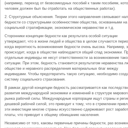
(например, переход от безвозмездных пособий к таким пособиям, кот
человек должен был бы отработать на общественных работах).
2. Структурные объяснения. Теории этого направления связывают на
бедности со структурными особенностями общества, основанными на
социальной стратификации, экономическом неравенстве и т.д.
Сторонники концепции бедности как результата особой ситуации
утверждают, что в жизни людей и общества в целом случаются пери
когда вероятность возникновения бедности очень высока. Например, 
происходит, когда в обществе наблюдается общий спад экономики. П
отдельные индивиды не несут ответственности за возникновение тако
ситуации. При этом, бедность становится результатом неравенства л
обществе и неравного распределения материальных благ между
индивидами. Чтобы предотвратить такую ситуацию, необходимо созд
систему социального страхования.
В рамках другой концепции бедность рассматривается как последств
развития международной экономики и изменений в структуре мировог
рынка рабочей силы. Международные корпорации ищут страны и реги
дешевой рабочей силой, это приводит к тому, что в стремлении прив
эти инвестиции многие страны искусственно сдерживают рост зарабо
платы, что приводит к общему обнищанию населения.
Независимо от того, каковы первичные причины бедности, раз возникн