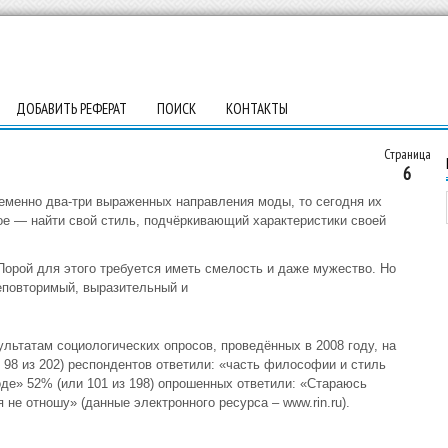
ДОБАВИТЬ РЕФЕРАТ
ПОИСК
КОНТАКТЫ
Страница
6
еменно два-три выраженных направления моды, то сегодня их
ное — найти свой стиль, подчёркивающий характеристики своей
Порой для этого требуется иметь смелость и даже мужество. Но
еповторимый, выразительный и
ультатам социологических опросов, проведённых в 2008 году, на
98 из 202) респондентов ответили: «часть философии и стиль
оде» 52% (или 101 из 198) опрошенных ответили: «Стараюсь
 не отношу» (данные электронного ресурса – www.rin.ru).