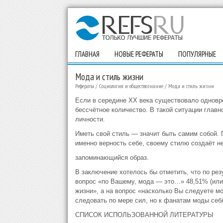
ГЛАВНАЯ
НОВЫЕ РЕФЕРАТЫ
ПОПУЛЯРНЫЕ
Мода и стиль жизни
Рефераты
/
Социология и обществознание
/
Мода и стиль жизни
Если в середине XX века существовало одновр
бессчётное количество. В такой ситуации глав
личности.
Иметь свой стиль — значит быть самим собой. 
именно верность себе, своему стилю создаёт н
запоминающийся образ.
В заключение хотелось бы отметить, что по рез
вопрос «по Вашему, мода — это…» 48,51% (или 
жизни», а на вопрос «насколько Вы следуете м
следовать по мере сил, но к фанатам моды себя
СПИСОК ИСПОЛЬЗОВАННОЙ ЛИТЕРАТУРЫ