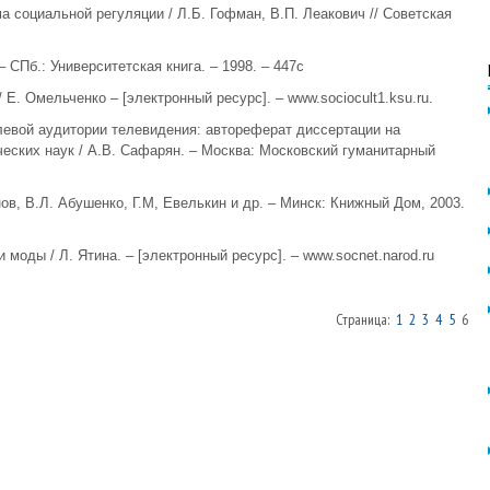
а социальной регуляции / Л.Б. Гофман, В.П. Леакович // Советская
– СПб.: Университетская книга. – 1998. – 447с
 Е. Омельченко – [электронный ресурс]. – www.sociocult1.ksu.ru.
левой аудитории телевидения: автореферат диссертации на
ческих наук / А.В. Сафарян. – Москва: Московский гуманитарный
нов, В.Л. Абушенко, Г.М, Евелькин и др. – Минск: Книжный Дом, 2003.
 моды / Л. Ятина. – [электронный ресурс]. – www.socnet.narod.ru
Страница:
1
2
3
4
5
6