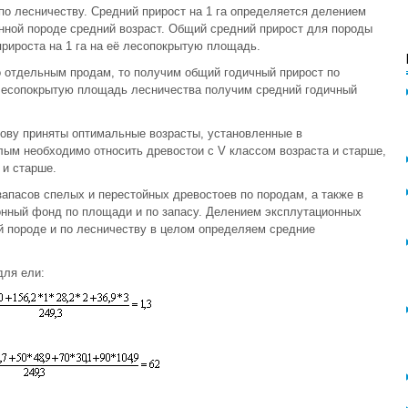
по лесничеству. Средний прирост на 1 га определяется делением
анной породе средний возраст. Общий средний прирост для породы
рироста на 1 га на её лесопокрытую площадь.
 отдельным продам, то получим общий годичный прирост по
 лесопокрытую площадь лесничества получим средний годичный
нову приняты оптимальные возрасты, установленные в
лым необходимо относить древостои с V классом возраста и старше,
 и старше.
пасов спелых и перестойных древостоев по породам, а также в
онный фонд по площади и по запасу. Делением эксплутационных
й породе и по лесничеству в целом определяем средние
для ели: