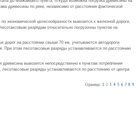
тала до ближайшего пункта, откуда возможна погрузка древесины на
ава древесины по реке, независимо от расстояния фактической
о по экономической целесообразности вывозится к железной дороге,
лесотаксовым разрядам относительно погрузочны пунктов на
ых дорог на расстоянии свыше 70 км, учитываются автодороги
ния. При этом лесотаксовые разряды устанавливаются по расстоянию
я древесина вывозится непосредственно к пунктам потребления
, лесотаксовые разряды устанавливаются по расстоянию от центра
Страница:
1
2
3
4
5
6
7
8
9