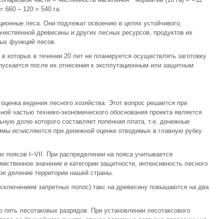
 660 – 120 = 540 га.
ционные леса. Они подлежат освоению в целях устойчивого,
чественной древесины и других лесных ресурсов, продуктов их
ых функций лесов.
 в которых в течении 20 лет не планируется осуществлять заготовку
пускается после их отнесения к эксплутационным или защитным
оценка ведения лесного хозяйства. Этот вопрос решается при
вной частью технико-экономического обоснования проекта является
ьную долю которого составляет попенная плата, т.е. денежные
ммы исчисляются при денежной оценке отводимых в главную рубку
 поясов I–VII. При распределении на пояса учитывается
яиственное значение и категории защитности, интенсивность лесного
ое деление территории нашей страны.
исключением запретных полос) такс на древесину повышаются на два
 пять лесотаковых разрядов. При установлении лесотаксового