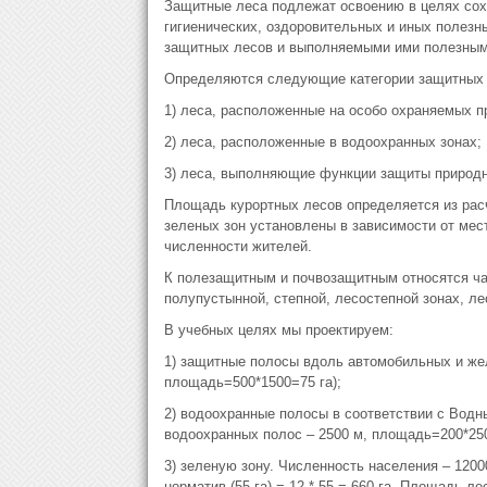
Защитные леса подлежат освоению в целях сох
гигиенических, оздоровительных и иных полез
защитных лесов и выполняемыми ими полезным
Определяются следующие категории защитных 
1) леса, расположенные на особо охраняемых п
2) леса, расположенные в водоохранных зонах;
3) леса, выполняющие функции защиты природн
Площадь курортных лесов определяется из рас
зеленых зон установлены в зависимости от мес
численности жителей.
К полезащитным и почвозащитным относятся час
полупустынной, степной, лесостепной зонах, ле
В учебных целях мы проектируем:
1) защитные полосы вдоль автомобильных и жел
площадь=500*1500=75 га);
2) водоохранные полосы в соответствии с Водн
водоохранных полос – 2500 м, площадь=200*250
3) зеленую зону. Численность населения – 120
норматив (55 га) = 12 * 55 = 660 га. Площадь ле