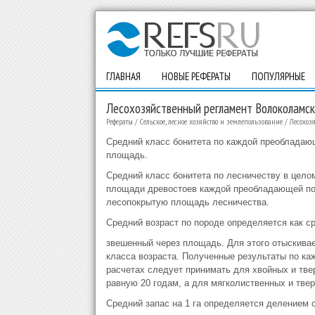
ГЛАВНАЯ
НОВЫЕ РЕФЕРАТЫ
ПОПУЛЯРНЫЕ
Лесохозяйственный регламент Волоколамск
Рефераты
/
Сельское, лесное хозяйство и землепользование
/
Лесохоз
Средний класс бонитета по каждой преобладаю
площадь.
Средний класс бонитета по лесничеству в цело
площади древостоев каждой преобладающей пор
лесопокрытую площадь лесничества.
Средний возраст по породе определяется как с
звешенный через площадь. Для этого отыскива
класса возраста. Полученные результаты по к
расчетах следует принимать для хвойных и тве
равную 20 годам, а для мягколиственных и тве
Средний запас на 1 га определяется делением 