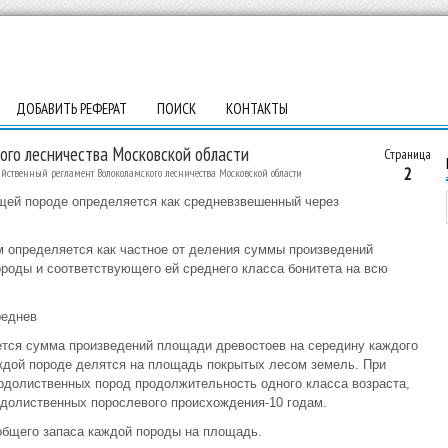
ДОБАВИТЬ РЕФЕРАТ
ПОИСК
КОНТАКТЫ
ого лесничества Московской области
Страница
2
яйственный регламент Волоколамского лесничества Московской области
щей породе определяется как средневзвешенный через
м определяется как частное от деления суммы произведений
оды и соответствующего ей среднего класса бонитета на всю
реднев
ется сумма произведений площади древостоев на середину каждого
аждой породе делятся на площадь покрытых лесом земель. При
рдолиственных пород продолжительность одного класса возраста,
рдолиственных порослевого происхождения-10 годам.
общего запаса каждой породы на площадь.