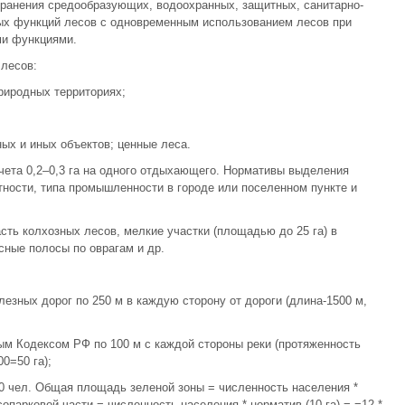
ранения средообразующих, водоохранных, защитных, санитарно-
ных функций лесов с одновременным использованием лесов при
и функциями.
лесов:
риродных территориях;
ых и иных объектов; ценные леса.
чета 0,2–0,3 га на одного отдыхающего. Нормативы выделения
тности, типа промышленности в городе или поселенном пункте и
ть колхозных лесов, мелкие участки (площадью до 25 га) в
сные полосы по оврагам и др.
езных дорог по 250 м в каждую сторону от дороги (длина-1500 м,
ым Кодексом РФ по 100 м с каждой стороны реки (протяженность
0=50 га);
00 чел. Общая площадь зеленой зоны = численность населения *
сопарковой части = численность населения * норматив (10 га) = =12 *