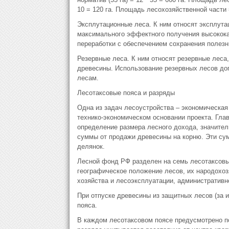
10 = 120 га. Площадь лесохозяйственной части =
Эксплутационные леса. К ним относят эксплута
максимального эффектного получения высокока
переработки с обеспечением сохранения полезн
Резервные леса. К ним относят резервные леса,
древесины. Использование резервных лесов до
лесам.
Лесотаксовые пояса и разряды
Одна из задач лесоустройства – экономическая 
технико-экономическом основании проекта. Гла
определение размера лесного дохода, значител
суммы от продажи древесины на корню. Эти су
делянок.
Лесной фонд РФ разделен на семь лесотаксовых
географическое положение лесов, их народохоз
хозяйства и лесоэксплуатации, административн
При отпуске древесины из защитных лесов (за 
пояса.
В каждом лесотаксовом поясе предусмотрено по