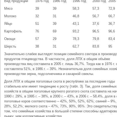
Вид продукции
1976 год
1986 год
1996 год
2000 год
2005 
Мясо
39
39
58,3
57,3
72,9
Молоко
32
31
46,8
56,7
66,7
Яйцо
51
39
43,1
37,6
36,7
Картофель
76
69
93,2
96,5
96,6
Овощи
57
29
78,3
79,8
83,4
Шерсть
38
31
62,7
83,8
95
Значительно слабее выглядят позиции семейного сектора в производ
продуктов птицеводства. В частности, доля ЛПХ в общем объёме
производства яиц составила в 2005 г. лишь 36,7%. Тогда как в 1976 г. 
составляла 51%, в 1986 г. – 39%. Незначительна доля семейных хозя
производстве зерна, подсолнечника и сахарной свеклы.
Доля ЛПХ в общем поголовье скота в республике за последние годы
стабильна или имеет тенденцию к росту (табл. 3). Так, доля семейных
хозяйств в общем поголовье крупного рогатого скота составила на на
1990 г. 29%, в 1995 г. – 38%, в 2000 г. – 43%, в 2006 г. – 58,4%, доля 
поголовье коров соответственно – 42%, 50%, 52%, 62%; свиней – 9%,
28%, 52,2%; мелкого скота – 47%, 73%, 90%, 95%. Это свидетельству
том, что семейные хозяйства в большой степени способны адаптиров
рынку, чем коллективные хозяйства.