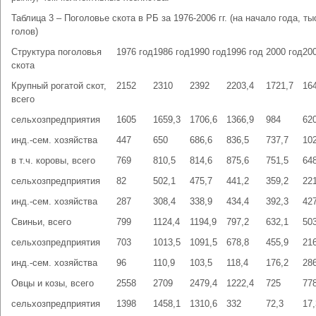
Таблица 3 – Поголовье скота в РБ за 1976-2006 гг. (на начало года, ты
голов)
Структура поголовья
1976 год
1986 год
1990 год
1996 год
2000 год
20
скота
Крупный рогатой скот,
2152
2310
2392
2203,4
1721,7
16
всего
сельхозпредприятия
1605
1659,3
1706,6
1366,9
984
62
инд.-сем. хозяйства
447
650
686,6
836,5
737,7
10
в т.ч. коровы, всего
769
810,5
814,6
875,6
751,5
64
сельхозпредприятия
82
502,1
475,7
441,2
359,2
22
инд.-сем. хозяйства
287
308,4
338,9
434,4
392,3
42
Свиньи, всего
799
1124,4
1194,9
797,2
632,1
50
сельхозпредприятия
703
1013,5
1091,5
678,8
455,9
21
инд.-сем. хозяйства
96
110,9
103,5
118,4
176,2
28
Овцы и козы, всего
2558
2709
2479,4
1222,4
725
77
сельхозпредприятия
1398
1458,1
1310,6
332
72,3
17,