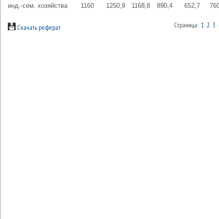
инд.-сем. хозяйства
1160
1250,9
1168,8
890,4
652,7
76
Страница:
1
2
3
Скачать реферат