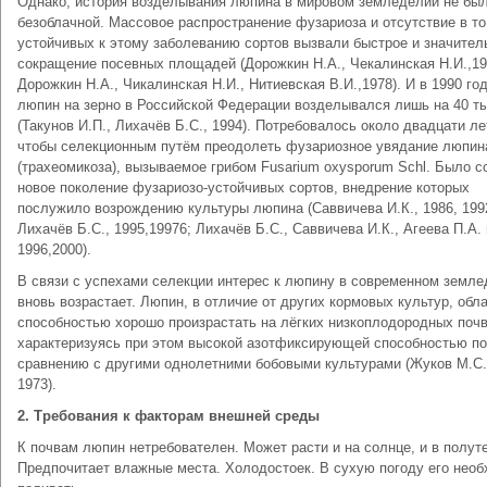
Однако, история возделывания люпина в мировом земледелии не бы
безоблачной. Массовое распространение фузариоза и отсутствие в т
устойчивых к этому заболеванию сортов вызвали быстрое и значител
сокращение посевных площадей (Дорожкин Н.А., Чекалинская Н.И.,19
Дорожкин Н.А., Чикалинская Н.И., Нитиевская В.И.,1978). И в 1990 го
люпин на зерно в Российской Федерации возделывался лишь на 40 ты
(Такунов И.П., Лихачёв Б.С., 1994). Потребовалось около двадцати ле
чтобы селекционным путём преодолеть фузариозное увядание люпин
(трахеомикоза), вызываемое грибом Fusarium oxysporum Schl. Было с
новое поколение фузариозо-устойчивых сортов, внедрение которых
послужило возрождению культуры люпина (Саввичева И.К., 1986, 199
Лихачёв Б.С., 1995,19976; Лихачёв Б.С., Саввичева И.К., Агеева П.А. 
1996,2000).
В связи с успехами селекции интерес к люпину в современном земл
вновь возрастает. Люпин, в отличие от других кормовых культур, обл
способностью хорошо произрастать на лёгких низкоплодородных почв
характеризуясь при этом высокой азотфиксирующей способностью по
сравнению с другими однолетними бобовыми культурами (Жуков М.С.
1973).
2.
Требования к факторам внешней среды
К почвам люпин нетребователен. Может расти и на солнце, и в полут
Предпочитает влажные места. Холодостоек. В сухую погоду его нео