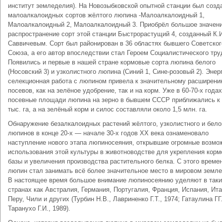
институт земледелия). На Новозыбковской опытной станции был созд
малоалкалоидных сортов жёлтого люпина -Малоалкалоидный 1,
Малоалкалоидный 2, Малоалкалоидный 3. Приобрёл большое значени
распространение сорт этой станции Быстрорастущий 4, созданный К.
Саввичевым. Сорт был районирован в 36 областях бывшего Советског
Союза, а его автор впоследствии стал Героем Социалистического тру
Появились и первые в нашей стране кормовые сорта люпина белого
(Носовский 3) и узколистного люпина (Синий 1, Сине-розовый 2). Энер
селекционная работа с люпином привела к значительному расширени
посевов, как на зелёное удобрение, так и на корм. Уже в 60-70-х годах
посевные площади люпина на зерно в бывшем СССР приближались к
тыс. га, а на зелёный корм и силос составляли около 1,5 млн. га.
Обнаружение безалкалоидных растений жёлтого, узколистного и бело
люпинов в конце 20-х — начале 30-х годов XX века ознаменовало
наступление нового этапа люпиносеяния, открывшие огромные возмо
использования этой культуры в животноводстве для укрепления корм
базы и увеличения производства растительного белка. С этого време
люпин стал занимать всё более значительное место в мировом земл
В настоящее время большое внимание люпиносеянию уделяют в так
странах как Австралия, Германия, Португалия, Франция, Испания, Ита
Перу, Чили и других (Турбин Н.В., Лавриненко Г.Т., 1974; Гатаулина ГГ.
Таранухо Г.И., 1989).