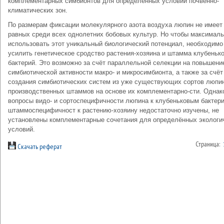
комплементарных симбионтов для определённых условий почвенно-
климатических зон.
По размерам фиксации молекулярного азота воздуха люпин не имеет
равных среди всех однолетних бобовых культур. Но чтобы максимал
использовать этот уникальный биологический потенциал, необходимо
усилить генетическое сродство растения-хозяина и штамма клубеньк
бактерий. Это возможно за счёт параллельной селекции на повышени
симбиотической активности макро- и микросимбионта, а также за счёт
создания симбиотических систем из уже существующих сортов люпи
производственных штаммов на основе их комплементарно-сти. Однак
вопросы видо- и сортоспецифичности люпина к клубеньковым бактер
штаммоспецифичност к растению-хозяину недостаточно изучены, не
установлены комплементарные сочетания для определённых экологи
условий.
Страница:
Скачать реферат