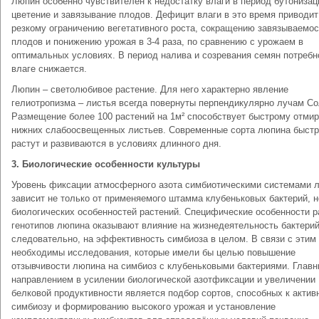
Люпин особенно чувствителен к недостатку влаги в период бутонизац
цветение и завязывание плодов. Дефицит влаги в это время приводит
резкому ограничению вегетативного роста, сокращению завязываемос
плодов и понижению урожая в 3-4 раза, по сравнению с урожаем в
оптимальных условиях. В период налива и созревания семян потребн
влаге снижается.
Люпин – светолюбивое растение. Для него характерно явление
гелиотропизма – листья всегда повернуты перпендикулярно лучам Со
Размещение более 100 растений на 1м² способствует быстрому отми
нижних слабоосвещенных листьев. Современные сорта люпина быст
растут и развиваются в условиях длинного дня.
3.
Биологические особенности культуры
Уровень фиксации атмосферного азота симбиотическими системами 
зависит не только от применяемого штамма клубеньковых бактерий, н
биологических особенностей растений. Специфические особенности 
генотипов люпина оказывают влияние на жизнедеятельность бактерий
следовательно, на эффективность симбиоза в целом. В связи с этим
необходимы исследования, которые имели бы целью повышение
отзывчивости люпина на симбиоз с клубеньковыми бактериями. Глав
направлением в усилении биологической азотфиксации и увеличении
белковой продуктивности является подбор сортов, способных к актив
симбиозу и формированию высокого урожая и установление