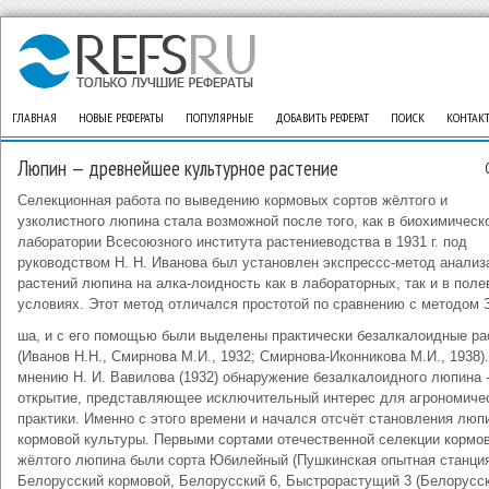
ГЛАВНАЯ
НОВЫЕ РЕФЕРАТЫ
ПОПУЛЯРНЫЕ
ДОБАВИТЬ РЕФЕРАТ
ПОИСК
КОНТАК
Люпин — древнейшее культурное растение
Селекционная работа по выведению кормовых сортов жёлтого и
узколистного люпина стала возможной после того, как в биохимическ
лаборатории Всесоюзного института растениеводства в 1931 г. под
руководством Н. Н. Иванова был установлен экспрессс-метод анализ
растений люпина на алка-лоидность как в лабораторных, так и в пол
условиях. Этот метод отличался простотой по сравнению с методом 
ша, и с его помощью были выделены практически безалкалоидные ра
(Иванов Н.Н., Смирнова М.И., 1932; Смирнова-Иконникова М.И., 1938)
мнению Н. И. Вавилова (1932) обнаружение безалкалоидного люпина -
открытие, представляющее исключительный интерес для агрономиче
практики. Именно с этого времени и начался отсчёт становления люп
кормовой культуры. Первыми сортами отечественной селекции кормо
жёлтого люпина были сорта Юбилейный (Пушкинская опытная станция
Белорусский кормовой, Белорусский 6, Быстрорастущий 3 (Белорусс