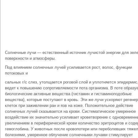
Солнечные лучи — естественный источник лучистой энергии для зел
поверхности и атмосферы.
Под влиянием солнечных лучей усиливается рост, волос, функции
потоковых и
сальных г/с слез, утолщается роговой слой и уплотняется эпидермис,
ведет к повышению сопротивляемости пота организма. В поте образу
биологические активные вещества (гистамин и гистаминоподобные
вещества), которые поступают в кровь. Эти же лучи ускоряют регене
клеток при заживлении ран и язв на коже. Положительное действие
солнечных лучей сказывается на крови. Систематическое умеренное
воздействие их значительно усиливает кроветворение с одновремен
увеличением в периферической крови количество эритроцитов и сод
гемоглобина. У животных после кровопотери или переболевших тяже
болезнями, умеренное облучение солнечными лучами стимулирует