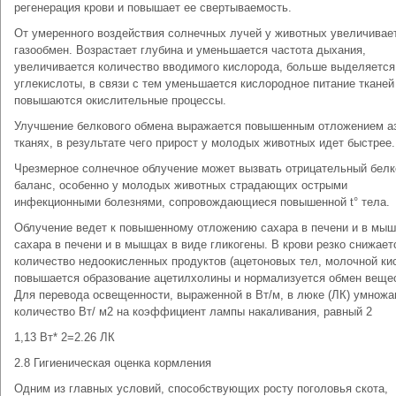
регенерация крови и повышает ее свертываемость.
От умеренного воздействия солнечных лучей у животных увеличивае
газообмен. Возрастает глубина и уменьшается частота дыхания,
увеличивается количество вводимого кислорода, больше выделяется
углекислоты, в связи с тем уменьшается кислородное питание тканей
повышаются окислительные процессы.
Улучшение белкового обмена выражается повышенным отложением аз
тканях, в результате чего прирост у молодых животных идет быстрее.
Чрезмерное солнечное облучение может вызвать отрицательный бел
баланс, особенно у молодых животных страдающих острыми
инфекционными болезнями, сопровождающиеся повышенной t° тела.
Облучение ведет к повышенному отложению сахара в печени и в мы
сахара в печени и в мышцах в виде гликогены. В крови резко снижает
количество недоокисленных продуктов (ацетоновых тел, молочной ки
повышается образование ацетилхолины и нормализуется обмен веще
Для перевода освещенности, выраженной в Вт/м, в люке (ЛК) умнож
количество Вт/ м2 на коэффициент лампы накаливания, равный 2
1,13 Вт* 2=2.26 ЛК
2.8 Гигиеническая оценка кормления
Одним из главных условий, способствующих росту поголовья скота,