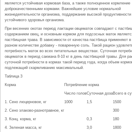
является устойчивая кормовая база, а также полноценное кормление
доброкачественными кормами. Важнейшее условие нормальной
жизнедеятельности организма, поддержание высокой продуктивности
устойчивого здоровья организма.
При весенних окотах период лактации овцематок совпадают с пастб
содержанием овец, и основным кормом для подсосных маток являетс
пастбищная трава. В зависимости от качества пастбища применяют в
разном количестве добавку - поваренную соль. Такой рацион удовлет
потребность маток во всех питательных веществах. Суточная потреб
овцематок в период сакмана 8-10 кг в день пастбищной травы. Для ра
суточной потребности в кормах такой период года, когда объем кормо
подлежащий скармливанию максимальный.
Таблица 3
Корма
Потребление корма
Число голов
Суточная доза
Всего в су
1. Сено люцерновое, кг
1000
1,5
1500
2. Сено злаково-разнотравное, кг
300
3. Конц. корма, кг
0,3
180
4. Зеленая масса, кг
3,0
1800