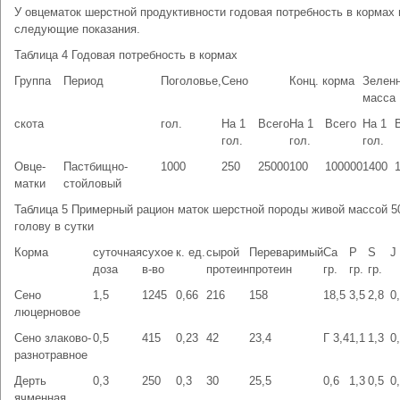
У овцематок шерстной продуктивности годовая потребность в кормах
следующие показания.
Таблица 4 Годовая потребность в кормах
Группа
Период
Поголовье,
Сено
Конц. корма
Зелен
масса
скота
гол.
На 1
Всего
На 1
Всего
На 1
гол.
гол.
гол.
Овце-
Пастбищно-
1000
250
25000
100
100000
1400
матки
стойловый
Таблица 5 Примерный рацион маток шерстной породы живой массой 50 
голову в сутки
Корма
суточная
сухое
к. ед.
сырой
Переваримый
Са
Р
S
J 
доза
в-во
протеин
протеин
гр.
гр.
гр.
Сено
1,5
1245
0,66
216
158
18,5
3,5
2,8
0
люцерновое
Сено злаково-
0,5
415
0,23
42
23,4
Г 3,4
1,1
1,3
0
разнотравное
Дерть
0,3
250
0,3
30
25,5
0,6
1,3
0,5
0
ячменная