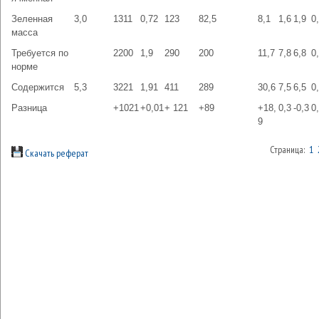
Зеленная
3,0
1311
0,72
123
82,5
8,1
1,6
1,9
0
масса
Требуется по
2200
1,9
290
200
11,7
7,8
6,8
0
норме
Содержится
5,3
3221
1,91
411
289
30,6
7,5
6,5
0
Разница
+1021
+0,01
+ 121
+89
+18,
0,3
-0,3
0
9
Страница:
1
Скачать реферат