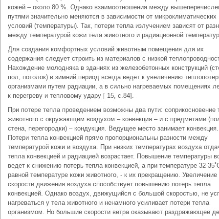
кожей – около 80 %. Однако взаимоотношения между вышеперечисл
путями значительно меняются в зависимости от микроклиматических
условий (температуры). Так, потери тепла излучением зависят от раз
между температурой кожи тела животного и радиационной температур
Для создания комфортных условий животным помещения для их
содержания следует строить из материалов с низкой теплопроводнос
Нахождение молодняка в зданиях из железобетонных конструкций (ст
пол, потолок) в зимний период всегда ведет к увеличению теплопотер
организмами путем радиации, а в сильно нагреваемых помещениях л
к перегреву и тепловому удару [ 15, с.84].
При потере тепла проведением возможны два пути: соприкосновение 
животного с окружающим воздухом – конвекция – и с предметами (по
стена, перегородки) – кондукция. Ведущее место занимает конвекция.
Потери тепла конвекцией прямо пропорциональны разности между
температурой кожи и воздуха. При низких температурах воздуха отда
тепла конвекцией и радиацией возрастает. Повышение температуры в
ведет к снижению потерь тепла конвекцией, а при температуре 32-35˚
равной температуре кожи животного, - к их прекращению. Увеличение
скорости движения воздуха способствует повышению потерь тепла
конвекцией. Однако воздух, движущийся с большой скоростью, не ус
нагреваться у тела животного и ненамного усиливает потери тепла
организмом. Но большие скорости ветра оказывают раздражающее д