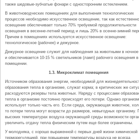
также шедовые-зубчатые фонари с односторонним остеклением.
В животноводческих помещениях для выполнения технологических
процессов необходимо искусственное освещение, так как естественн
освещение обеспечивает только 70% требуемой продолжительности
освещения в весенне-летний период и лишь 20% в осенне-зимний пер
Причем в помещениях используется искусственное освещение:
технологическое (рабочее) и дежурное.
Дежурное освещение служит для наблюдения за животными в ночное
и обеспечивается 10-15 % светильников (ламп) рабочего освещения в
помещении.
1.3. Микроклимат помещения
Источником образования энергии, необходимой для жизнедеятельнос
образования тепла в организме, служат корма; в критических же ситу
расходуются резервы тела животных. Наряду с процессами образова
тепла в организме постоянно происходят его потери. Однако организм
использует только часть его. Если среда, окружающая животное, хол
то потери тепла могут возрасти до размеров, невыгодных организму. 
высоких температурах воздуха окружающей среды возможности орга
увеличить отдачу тепла физическим путем еще более ограничены.
У молодняка, с хорошо выраженной с первых дней жизни химической
терморегуляцией, при повышении температуры воздуха не всегда