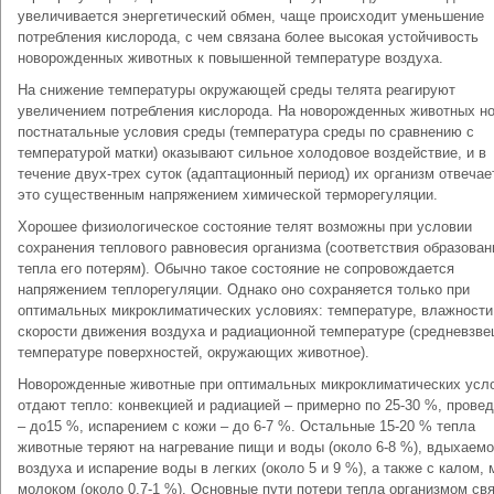
увеличивается энергетический обмен, чаще происходит уменьшение
потребления кислорода, с чем связана более высокая устойчивость
новорожденных животных к повышенной температуре воздуха.
На снижение температуры окружающей среды телята реагируют
увеличением потребления кислорода. На новорожденных животных н
постнатальные условия среды (температура среды по сравнению с
температурой матки) оказывают сильное холодовое воздействие, и в
течение двух-трех суток (адаптационный период) их организм отвечае
это существенным напряжением химической терморегуляции.
Хорошее физиологическое состояние телят возможны при условии
сохранения теплового равновесия организма (соответствия образован
тепла его потерям). Обычно такое состояние не сопровождается
напряжением теплорегуляции. Однако оно сохраняется только при
оптимальных микроклиматических условиях: температуре, влажности
скорости движения воздуха и радиационной температуре (средневзв
температуре поверхностей, окружающих животное).
Новорожденные животные при оптимальных микроклиматических усл
отдают тепло: конвекцией и радиацией – примерно по 25-30 %, прове
– до15 %, испарением с кожи – до 6-7 %. Остальные 15-20 % тепла
животные теряют на нагревание пищи и воды (около 6-8 %), вдыхаемо
воздуха и испарение воды в легких (около 5 и 9 %), а также с калом, 
молоком (около 0,7-1 %). Основные пути потери тепла организмом св