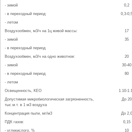
- зимой
0,2
- в переходный период
0,3-0,
- летом
Воздухообмен, м3/ч на 1ц живой массы:
17
- зимой
35
- в переходный период
Воздухообмен, м3/ч на одно животное:
20
- зимой
30-40
- в переходный период
80
- летом
Освещенность, КЕО
1:10-1:
Допустимая микробиологическая загрязненность,
До 20
тыс.м.т. в 1 м3 воздуха
Концентрация пыли, мг/м3
До 2,
ПДК газов:
0,15
- углекислого, %
10