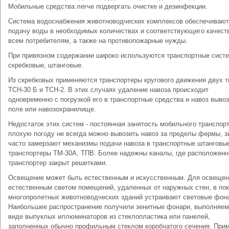
Мобильные средства легче подвергать очистке и дезинфекции.
Система водоснабжения животноводческих комплексов обеспечивают
подачу воды в необходимых количествах и соответствующего качест
всем потребителям, а также на противопожарные нужды.
При привязном содержании широко используются транспортные сист
скребковые, штанговые.
Из скребковых применяются транспортеры кругового движения двух т
ТСН-30 Б и ТСН-2. В этих случаях удаление навоза происходит
одновременно с погрузкой его в транспортные средства и навоз вывоз
поле или навозохранилище.
Недостаток этих систем - постоянная занятость мобильного транспорт
плохую погоду не всегда можно вывозить навоз за пределы фермы, з
часто замерзают механизмы подачи навоза в транспортные штанговы
транспортеры ТМ-30А, ТПВ. Более надежны каналы, где расположен
транспортер закрыт решетками.
Освещение может быть естественным и искусственным. Для освеще
естественным светом помещений, удаленных от наружных стен, в по
многопролетных животноводческих зданий устраивают световые фон
Наибольшее распространение получили зенитные фонари, выполняем
виде выпуклых иллюминаторов из стеклопластика или панелей,
заполненных обычно профильным стеклом коробчатого сечения. При