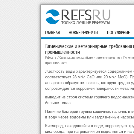
ГЛАВНАЯ
НОВЫЕ РЕФЕРАТЫ
ПОПУЛЯРНЫЕ
Гигиенические и ветеринарные требования
промышленности
Рефераты
/
Сельское, лесное хозяйство и землепользование
/
Гигиени
промышленности
Жесткость воды характеризуется содержанием со
соответствует 28 мг/л СаО или 20 мг/л MgO). 
аппаратов образуется накипь, которую трудно 
сопровождается коррозией поверхности металл
выводит из строя систему горячего водоснабже
больше тепла.
Наличие бактерий группы кишечных палочек в во
в воду через водоемы или загрязненные насосы
Кислород, находящийся в воде, коррозирует тр
кислорода, при нагревании он выделяется и на 