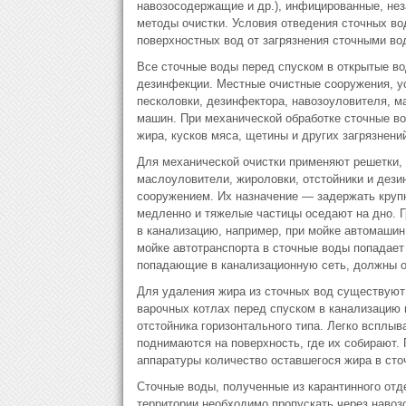
навозосодержащие и др.), инфицированные, не
методы очистки. Условия отведения сточных в
поверхностных вод от загрязнения сточными во
Все сточные воды перед спуском в открытые во
дезинфекции. Местные очистные сооружения, ус
песколовки, дезинфектора, навозоуловителя, м
машин. При механической обработке сточные вод
жира, кусков мяса, щетины и других загрязнени
Для механической очистки применяют решетки, 
маслоуловители, жироловки, отстойники и дез
сооружением. Их назначение — задержать крупн
медленно и тяжелые частицы оседают на дно. Г
в канализацию, например, при мойке автомашин,
мойке автотранспорта в сточные воды попадает
попадающие в канализационную сеть, должны 
Для удаления жира из сточных вод существуют 
варочных котлах перед спуском в канализацию 
отстойника горизонтального типа. Легко всплы
поднимаются на поверхность, где их собирают.
аппаратуры количество оставшегося жира в сточ
Сточные воды, полученные из карантинного отде
территории необходимо пропускать через навоз