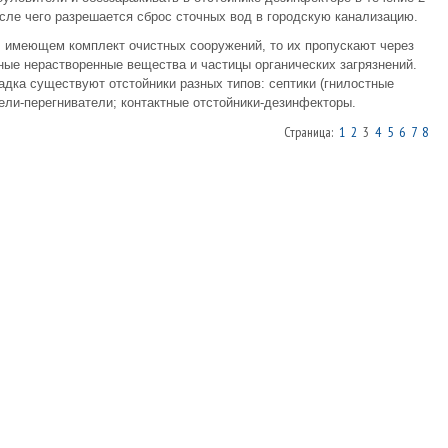
осле чего разрешается сброс сточных вод в городскую канализацию.
 имеющем комплект очистных сооружений, то их пропускают через
ные нерастворенные вещества и частицы органических загрязнений.
адка существуют отстойники разных типов: септики (гнилостные
ели-перегниватели; контактные отстойники-дезинфекторы.
Страница:
1
2
3
4
5
6
7
8