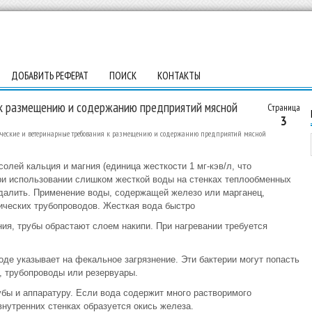
ДОБАВИТЬ РЕФЕРАТ
ПОИСК
КОНТАКТЫ
 к размещению и содержанию предприятий мясной
Страница
3
ческие и ветеринарные требования к размещению и содержанию предприятий мясной
лей кальция и магния (единица жесткости 1 мг-кэв/л, что
При использовании слишком жесткой воды на стенках теплообменных
удалить. Применение воды, содержащей железо или марганец,
ических трубопроводов. Жесткая вода быстро
ния, трубы обрастают слоем накипи. При нагревании требуется
де указывает на фекальное загрязнение. Эти бактерии могут попасть
, трубопроводы или резервуары.
убы и аппаратуру. Если вода содержит много растворимого
внутренних стенках образуется окись железа.