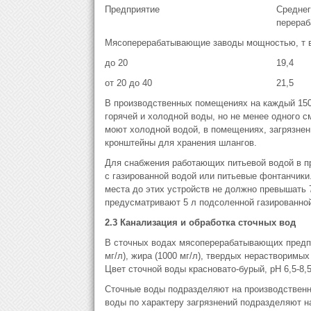
Предприятие
Среднег
перераб
Мясоперерабатывающие заводы мощностью, т 
до 20
19,4
от 20 до 40
21,5
В производственных помещениях на каждый 150
горячей и холодной воды, но не менее одного
моют холодной водой, в помещениях, загрязнен
кронштейны для хранения шлангов.
Для снабжения работающих питьевой водой в п
с газированной водой или питьевые фонтанчики
места до этих устройств не должно превышать 7
предусматривают 5 л подсоленной газированно
2.3 Канализация и обработка сточных вод
В сточных водах мясоперерабатывающих предпр
мг/л), жира (1000 мг/л), твердых нерастворимы
Цвет сточной воды красновато-бурый, рН 6,5-8,5
Сточные воды подразделяют на производственн
воды по характеру загрязнений подразделяют н