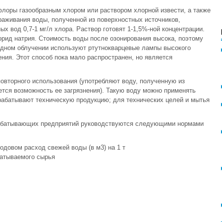
лоры газообразным хлором или раствором хлорной извести, а также
аживания воды, полученной из поверхностных источников,
х вод 0,7-1 мг/л хлора. Раствор готовят 1-1,5%-ной концентрации.
рид натрия. Стоимость воды после озонирования высока, поэтому
идном облучении используют ртутнокварцевые лампы высокого
ния. Этот способ пока мало распространен, но является
повторного использования (употребляют воду, полученную из
ется возможность ее загрязнения). Такую воду можно применять
рабатывают техническую продукцию; для технических целей и мытья
рабатывающих предприятий руководствуются следующими нормами
одовом расход свежей воды (в м3) на 1 т
атываемого сырья