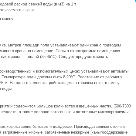
одовой расход свежей воды (в м3) на 1 т
атываемого сырья
в смену
 кв. метров площади пола устанавливают один кран с подводом
 смывного крана на помещение. Полы в охлаждаемых помещениях
ных жиром — теплой (35-45°С). Следует предусматривать
роизводственных и вспомогательных цехах устанавливают автоматы
. Температура воды должны быть 8-20°С. Расстояние от рабочего
5 м. На одного человека, работающего в горячем цехе, в смену
й воды.
иятий содержится большое количество взвешенных частиц (500-7300
х веществ, а также условно патогенные и патогенные микроорганизмы.
.
ые хозяйственно-бытовые и дождевые. Производственные сточные
а загрязненные жирные, загрязненные нежирные (каныгосодержащие,