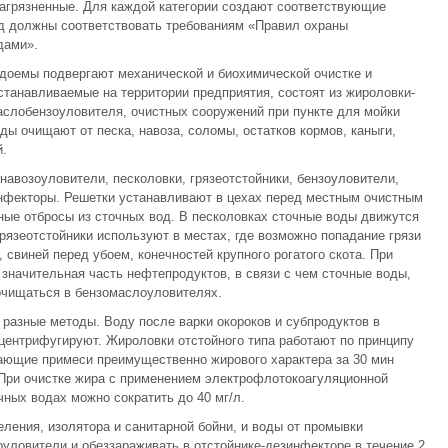
загрязненные. Для каждой категории создают соответствующие
од должны соответствовать требованиям «Правил охраны
дами».
доемы подвергают механической и биохимической очистке и
танавливаемые на территории предприятия, состоят из жироловки-
аслобензоуловителя, очистных сооружений при пункте для мойки
ы очищают от песка, навоза, соломы, остатков кормов, каныги,
й.
навозоуловители, песколовки, грязеотстойники, бензоуловители,
инфекторы. Решетки устанавливают в цехах перед местным очистным
ые отбросы из сточных вод. В песколовках сточные воды движутся
рязеотстойники используют в местах, где возможно попадание грязи
 свиней перед убоем, конечностей крупного рогатого скота. При
 значительная часть нефтепродуктов, в связи с чем сточные воды,
очищаться в бензомаслоуловителях.
разные методы. Воду после варки окороков и субпродуктов в
центрифугируют. Жироловки отстойного типа работают по принципу
вающие примеси преимущественно жирового характера за 30 мин
 При очистке жира с применением электрофлотокоагуляционной
ных водах можно сократить до 40 мг/л.
ления, изолятора и санитарной бойни, и воды от промывки
оуловители и обеззараживать в отстойнике-дезинфекторе в течение 2