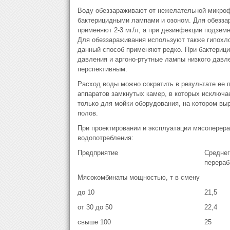
Воду обеззараживают от нежелательной микроф
бактерицидными лампами и озоном. Для обеззар
применяют 2-3 мг/л, а при дезинфекции подземны
Для обеззараживания используют также гипохло
данный способ применяют редко. При бактериц
давления и аргоно-ртутные лампы низкого давле
перспективным.
Расход воды можно сократить в результате ее 
аппаратов замкнутых камер, в которых исключа
только для мойки оборудования, на котором вы
полов.
При проектировании и эксплуатации мясопере
водопотребления:
Предприятие
Среднег
перераб
Мясокомбинаты мощностью, т в смену
до 10
21,5
от 30 до 50
22,4
свыше 100
25