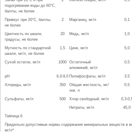
подогревании воды до 60°С,
баллы, не более
Привкус при 20°С, баллы,
2
Марганец, мг/л
0,1
не более
Цветность по шкале,
20
Медь, мг/л
1,0
градусы, не более
Мутность по стандартной
1,5
Цинк, мг/л
5,0
шкале, мг/л, не более
Сухой остаток, мг/л
1000
Остаточный
0,5
алюминий, мг/л
рН
6,0-9,0
Полифосфаты, мг/л
3,5
Хлориды, мг/л
350
Общая жесткость, мг/
0,5
экв. л
Сульфаты, мг/л
500
Хлор свободный, мг/л
0,3-0,
Нитраты, мг/л
45,0
Таблица 6
Предельно допустимые нормы содержания минеральных веществ в в
мг/л*