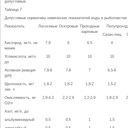
допустимые.
Таблица 7
Допустимые нормативы химических показателей воды в рыболовстве
Показатель
Лососевые
Осетровые
Проходные
Полупроход
карповые
Сазан,лещ
Кислород, мг/л, не
7,8
6
6,5
4
менее
Углекислота, мг/л,
10
10
10
10
до
Активная реакция
7,8-8
7-8
7
6,5-8
(рН)
Щелочностъ, мг/
1,8-2
1,8-2
1,8-2
1,5-2
экв. л
Окисляемость, мг
2,9-4,3
2,2-2,9
2,2-2,9
1,8-2,9
2
О2/л
Азот, мг/л, до
альбуминоидный
0,5
0,5
1
1,5
аммонийный
0,5
0,5
1
1,5