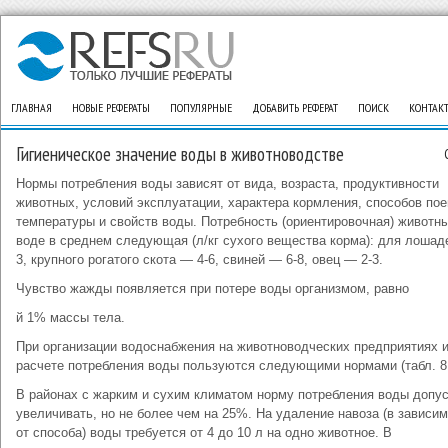
ГЛАВНАЯ
НОВЫЕ РЕФЕРАТЫ
ПОПУЛЯРНЫЕ
ДОБАВИТЬ РЕФЕРАТ
ПОИСК
КОНТАК
Гигиеническое значение воды в животноводстве
Нормы потребления воды зависят от вида, возраста, продуктивности
животных, условий эксплуатации, характера кормления, способов пое
температуры и свойств воды. Потребность (ориентировочная) животн
воде в среднем следующая (л/кг сухого вещества корма): для лошад
3, крупного рогатого скота — 4-6, свиней — 6-8, овец — 2-3.
Чувство жажды появляется при потере воды организмом, равно
й 1% массы тела.
При организации водоснабжения на животноводческих предприятиях и
расчете потребления воды пользуются следующими нормами (табл. 8,
В районах с жарким и сухим климатом норму потребления воды допу
увеличивать, но не более чем на 25%. На удаление навоза (в зависи
от способа) воды требуется от 4 до 10 л на одно животное. В