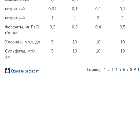
нитритный
0,01
0,1
0,1
0,1
нитратный
1
1
2
2
Фосфаты, мг РзО
0,2
0,3
0,4
0,5
г/л, до
Хлориды, мг/л, до
5
10
10
10
Сульфаты, мг/л,
5
10
10
10
до
Страница:
1
2
3
4
5
6
7
8
9
1
Скачать реферат