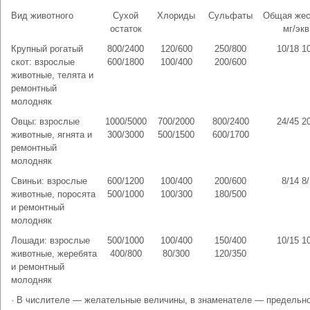
Вид животного
Сухой
Хлориды
Сульфаты
Общая жес
остаток
мг/экв
Крупный рогатый
800/2400
120/600
250/800
10/18 1
скот: взрослые
600/1800
100/400
200/600
животные, телята и
ремонтный
молодняк
Овцы: взрослые
1000/5000
700/2000
800/2400
24/45 2
животные, ягнята и
300/3000
500/1500
600/1700
ремонтный
молодняк
Свиньи: взрослые
600/1200
100/400
200/600
8/14 8
животные, поросята
500/1000
100/300
180/500
и ремонтный
молодняк
Лошади: взрослые
500/1000
100/400
150/400
10/15 1
животные, жеребята
400/800
80/300
120/350
и ремонтный
молодняк
· В числителе — желательные величины, в знаменателе — предельн