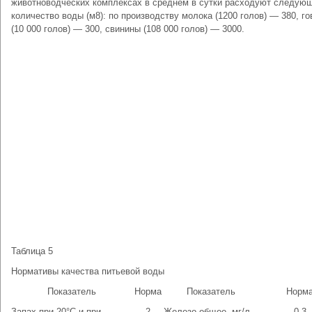
животноводческих комплексах в среднем в сутки расходуют следую
количество воды (м8): по производству молока (1200 голов) — 380, г
(10 000 голов) — 300, свинины (108 000 голов) — 3000.
Таблица 5
Нормативы качества питьевой воды
Показатель
Норма
Показатель
Норм
Запах при 20°С и при
2
Железо общее, мг/л
0,3