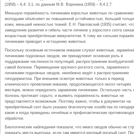
(1958) – 6,4: 3,1, по данным М.В. Воронина (1959) – 8,4:2,7.
Меньшую поражённость личинками взрослых животных по сравнению
молодыми объясняют их повышенной устойчивостью, большей толщи
кожи, меньшей нежностью тканей. Е.Н. Павловский (1935) считает, чт
замедление развития и гибель части личинок у взрослого скота связа
возрастным приобретённым иммунитетом. К тому же сильная поражё
личинками приводит к истощению животных.
Поскольку основным источником инвазии служат животные, заражён
личинками подкожных оводов, им принадлежит основная роль в
поддержании численности популяций, распространении возбудителей
самой болезни. Перемещение крупного рогатого скота, заражённого
личинками подкожных оводов, неизбежно ведёт к распространению
гиподерматоза. При внешнем осмотре животных только в период
клинического проявления инвазии, продолжающегося около четырёх
месяцев, можно определить заражение личинками. Остальную часть 
болезнь протекает скрыто, и выявить поражённость животных не
представляется возможным. Поэтому важно, чтобы в документах на
приобретённый скот было указано благополучие хозяйства по гиподер
какие и когда проведены лечебные и профилактические противоовод
обработки.
Биологические наблюдения показали, что имаго оводов обычно не ст
покидать места выплода, если там имеется крупный рогатый скот. По