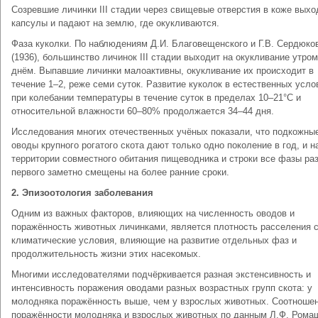
Созревшие личинки III стадии через свищевые отверстия в коже выхо
капсулы и падают на землю, где окукливаются.
Фаза куколки. По наблюдениям Д.И. Благовещенского и Г.В. Сердюко
(1936), большинство личинок III стадии выходит на окукливание утром
днём. Выпавшие личинки малоактивны, окукливание их происходит в
течение 1–2, реже семи суток. Развитие куколок в естественных усло
при колебании температуры в течение суток в пределах 10–21°С и
относительной влажности 60–80% продолжается 34–44 дня.
Исследования многих отечественных учёных показали, что подкожны
оводы крупного рогатого скота дают только одно поколение в год, и н
территории совместного обитания пищеводника и строки все фазы ра
первого заметно смещены на более ранние сроки.
2. Эпизоотология заболевания
Одним из важных факторов, влияющих на численность оводов и
поражённость животных личинками, является плотность расселения с
климатические условия, влияющие на развитие отдельных фаз и
продолжительность жизни этих насекомых.
Многими исследователями подчёркивается разная экстенсивность и
интенсивность поражения оводами разных возрастных групп скота: у
молодняка поражённость выше, чем у взрослых животных. Соотноше
поражённости молодняка и взрослых животных по данным Л.Ф. Рома