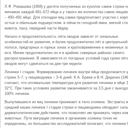
Л.Ф. Ромашова (1958) у десяти полученных из куколок самок строки 
яичниках каждой 491–672 яйца и у такого же количества самок пищев
– 400–491 яйцо. Для откладки яиц самки предпочитают участки с коро
остью и обильным подшерстком- в области голодной ямки, мягкой сте
живота, паха, передней части бёдер.
Начало и продолжительность лёта оводов зависит от зональных
особенностей их развития, и более продолжителен лёт в центральной
полосе, предгорных и горных зонах и кратковременнее в низменных з
юга. Менее продолжителен он и в крайних северных районах своего
распространения. В зависимости от погодных условий года сроки лёт
оводов могут сдвигаться на две-три недели.
Личинки I стадии. Формирование личинок внутри яйца продолжается 
строки 3–7, у пищеводника – 3–6 дней. К.А. Бреев и В.Н. Дядечко (196
считают, что оптимальная температура для развития личинки в яйце 
32°С. При таких условиях развитие заканчивается за 3,5 дня с выход
100% личинок.
Вылупившиеся из яиц личинки проникают в тело хозяина. Экстракты и
средней кишки личинок I стадии строки и пищеводника обладают сил
дерматолитическим действием, что позволяет им проникать через ко
животных. Пути миграции личинок в организме хозяина точно не
определены, но большинство исследователей полагают, что личинки 