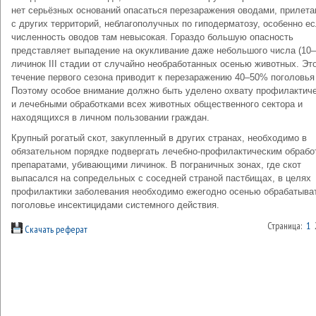
нет серьёзных оснований опасаться перезаражения оводами, приле
с других территорий, неблагополучных по гиподерматозу, особенно е
численность оводов там невысокая. Гораздо большую опасность
представляет выпадение на окукливание даже небольшого числа (10–
личинок III стадии от случайно необработанных осенью животных. Эт
течение первого сезона приводит к перезаражению 40–50% поголовья
Поэтому особое внимание должно быть уделено охвату профилактич
и лечебными обработками всех животных общественного сектора и
находящихся в личном пользовании граждан.
Крупный рогатый скот, закупленный в других странах, необходимо в
обязательном порядке подвергать лечебно-профилактическим обрабо
препаратами, убивающими личинок. В пограничных зонах, где скот
выпасался на сопредельных с соседней страной пастбищах, в целях
профилактики заболевания необходимо ежегодно осенью обрабатыва
поголовье инсектицидами системного действия.
Страница:
1
Скачать реферат