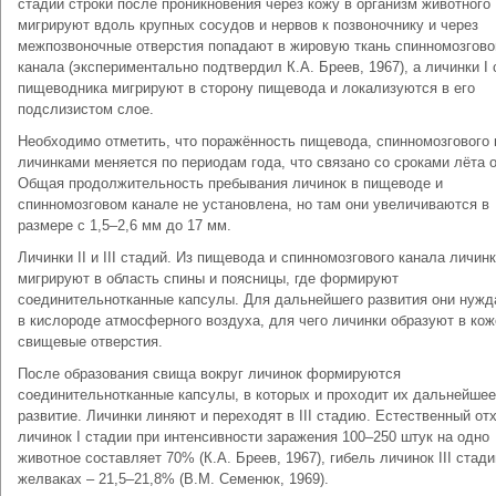
стадии строки после проникновения через кожу в организм животного
мигрируют вдоль крупных сосудов и нервов к позвоночнику и через
межпозвоночные отверстия попадают в жировую ткань спинномозгово
канала (экспериментально подтвердил К.А. Бреев, 1967), а личинки I
пищеводника мигрируют в сторону пищевода и локализуются в его
подслизистом слое.
Необходимо отметить, что поражённость пищевода, спинномозгового 
личинками меняется по периодам года, что связано со сроками лёта 
Общая продолжительность пребывания личинок в пищеводе и
спинномозговом канале не установлена, но там они увеличиваются в
размере с 1,5–2,6 мм до 17 мм.
Личинки II и III стадий. Из пищевода и спинномозгового канала личин
мигрируют в область спины и поясницы, где формируют
соединительнотканные капсулы. Для дальнейшего развития они нуж
в кислороде атмосферного воздуха, для чего личинки образуют в кож
свищевые отверстия.
После образования свища вокруг личинок формируются
соединительнотканные капсулы, в которых и проходит их дальнейшее
развитие. Личинки линяют и переходят в III стадию. Естественный от
личинок I стадии при интенсивности заражения 100–250 штук на одно
животное составляет 70% (К.А. Бреев, 1967), гибель личинок III стади
желваках – 21,5–21,8% (В.М. Семенюк, 1969).