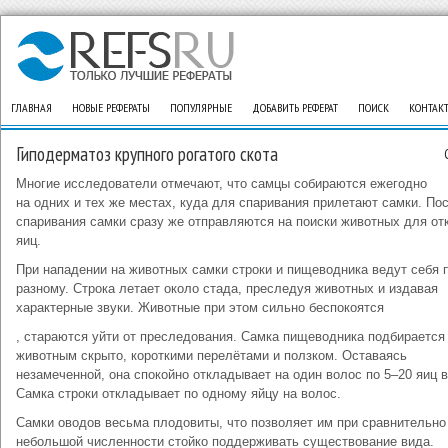
ГЛАВНАЯ
НОВЫЕ РЕФЕРАТЫ
ПОПУЛЯРНЫЕ
ДОБАВИТЬ РЕФЕРАТ
ПОИСК
КОНТАК
Гиподерматоз крупного рогатого скота
Многие исследователи отмечают, что самцы собираются ежегодно
на одних и тех же местах, куда для спаривания прилетают самки. По
спаривания самки сразу же отправляются на поиски животных для от
яиц.
При нападении на животных самки строки и пищеводника ведут себя п
разному. Строка летает около стада, преследуя животных и издавая
характерные звуки. Животные при этом сильно беспокоятся
, стараются уйти от преследования. Самка пищеводника подбирается
животным скрыто, короткими перелётами и ползком. Оставаясь
незамеченной, она спокойно откладывает на один волос по 5–20 яиц в
Самка строки откладывает по одному яйцу на волос.
Самки оводов весьма плодовиты, что позволяет им при сравнительно
небольшой численности стойко поддерживать существование вида.