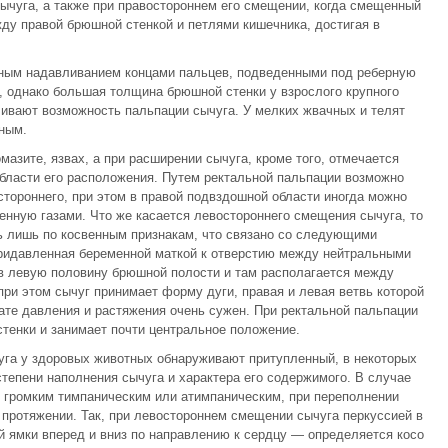
ычуга, а также при правостороннем его смещении, когда смещенный
ду правой брюшной стенкой и петлями кишечника, достигая в
.
ьным надавливанием концами пальцев, подведенными под реберную
м, однако большая толщина брюшной стенки у взрослого крупного
ичивают возможность пальпации сычуга. У мелких жвачных и телят
ным.
азите, язвах, а при расширении сычуга, кроме того, отмечается
бласти его расположения. Путем ректальной пальпации возможно
тороннего, при этом в правой подвздошной области иногда можно
енную газами. Что же касается левостороннего смещения сычуга, то
ь лишь по косвенным признакам, что связано со следующими
придавленная беременной маткой к отверстию между нейтральными
 в левую половину брюшной полости и там располагается между
при этом сычуг принимает форму дуги, правая и левая ветвь которой
тате давления и растяжения очень сужен. При ректальной пальпации
стенки и занимает почти центральное положение.
уга у здоровых животных обнаруживают притупленный, в некоторых
степени наполнения сычуга и характера его содержимого. В случае
нь громким тимпаническим или атимпаническим, при переполнении
ротяжении. Так, при левостороннем смещении сычуга перкуссией в
й ямки вперед и вниз по направлению к сердцу — определяется косо