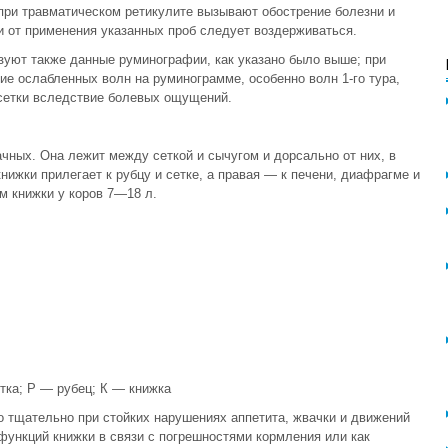
 при травматическом ретикулите вызывают обострение болезни и
и от применения указанных проб следует воздерживаться.
зуют также данные руминографии, как указано было выше; при
ие ослабленных волн на руминограмме, особенно волн 1-го тура,
сетки вследствие болевых ощущений.
ных. Она лежит между сеткой и сычугом и дорсально от них, в
нижки прилегает к рубцу и сетке, а правая — к печени, диафрагме и
м книжки у коров 7—18 л.
тка; Р — рубец; К — книжка
о тщательно при стойких нарушениях аппетита, жвачки и движений
функций книжки в связи с погрешностями кормления или как