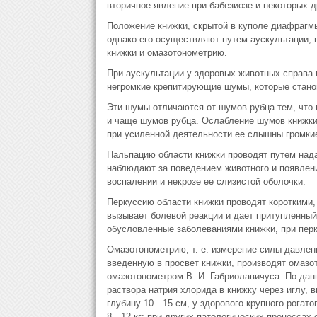
вторичное явление при бабезиозе и некоторых д
Положение книжки, скрытой в куполе диафрагмы
однако его осуществляют путем аускультации, 
книжки и омазотонометрию.
При аускультации у здоровых животных справа 
негромкие крепитирующие шумы, которые станов
Эти шумы отличаются от шумов рубца тем, что 
и чаще шумов рубца. Ослабление шумов книжки 
при усиленной деятельности ее слышны громки
Пальпацию области книжки проводят путем над
наблюдают за поведением животного и появлени
воспалении и некрозе ее слизистой оболочки.
Перкуссию области книжки проводят короткими,
вызывает болевой реакции и дает притупленный 
обусловленные заболеваниями книжки, при пер
Омазотонометрию, т. е. измерение силы давлени
введенную в просвет книжки, производят омазот
омазотонометром В. И. Габриолавичуса. По дан
раствора натрия хлорида в книжку через иглу, 
глубину 10—15 см, у здорового крупного рогатого
8—12 кг; при других патологических процессах