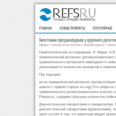
ГЛАВНАЯ
НОВЫЕ РЕФЕРАТЫ
ПОПУЛЯРНЫЕ
Гипотония преджелудков у крупного рогато
Рефераты
/
Сельское, лесное хозяйство и землепользование
/
Гипотон
Гематологические исследовании. И. Марек, А.В.
травматический ретикулит (ретикулоперитонит)
травматического ретикулита наблюдаются лейко
увеличивается количество моноцитов и появляю
При подозрен
ии на травматический ретикулит (ретикулоперит
живота с правой стороны по ходу 9-го ребра н
травматического ретикулоперитонита получен 
Ривальты, содержит большое количество лейко
Диагностическая лапаротомия и лапароскопия. 
диагностической лапаротомии (руменотомии), 
проб состоит в том, что животным вводят румин