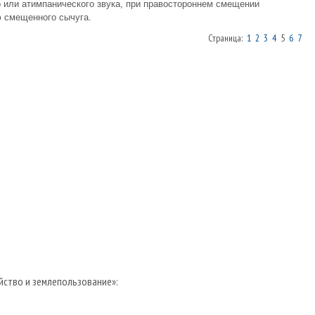
 или атимпанического звука, при правостороннем смещении
ю смещенного сычуга.
Страница:
1
2
3
4
5
6
7
йство и землепользование»: