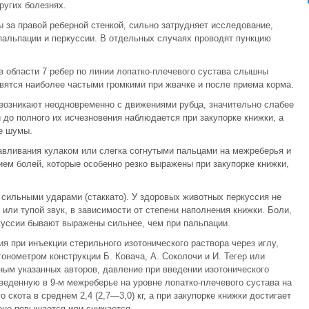
ругих болезнях.
 за правой реберной стенкой, сильно затрудняет исследование,
пальпации и перкуссии. В отдельных случаях проводят пункцию
в области 7 ребер по линии лопатко-плечевого сустава слышны
ятся наиболее частыми громкими при жвачке и после приема корма.
возникают неодновременно с движениями рубца, значительно слабее
до полного их исчезновения наблюдается при закупорке книжки, а
е шумы.
авливания кулаком или слегка согнутыми пальцами на межреберья и
ем болей, которые особенно резко выражены при закупорке книжки,
 сильными ударами (стаккато). У здоровых животных перкуссия не
или тупой звук, в зависимости от степени наполнения книжки. Боли,
куссии бывают выражены сильнее, чем при пальпации.
я при инъекции стерильного изотонического раствора через иглу,
онометром конструкции Б. Ковача, А. Соколочи и И. Тегер или
ным указанных авторов, давление при введении изотонического
введенную в 9-м межреберье на уровне лопатко-плечевого сустава на
 скота в среднем 2,4 (2,7—3,0) кг, а при закупорке книжки достигает
 оно повышается или снижается.