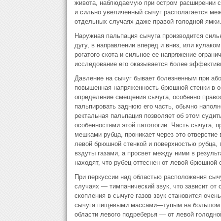
живота, наблюдаемую при остром расширении с
и сильно увеличенный сычуг располагается меж
отдельных случаях даже правой голодной ямки
Наружная пальпация сычуга производится сил
дугу, в направлении вперед и вниз, или кулако
рогатого скота и сильное ее напряжение огран
исследование его оказывается более эффектив
Давление на сычуг бывает болезненным при абом
повышенная напряженность брюшной стенки в о
определение смещения сычуга, особенно правос
пальпировать заднюю его часть, обычно наполн
ректальная пальпация позволяет об этом судит
особенностями этой патологии. Часть сычуга, 
мешками рубца, проникает через это отверстие
левой брюшной стенкой и поверхностью рубца, 
вздуты газами, а просвет между ними в резуль
находят, что рубец оттеснен от левой брюшной 
При перкуссии над областью расположения сыч
случаях — тимпанический звук, что зависит от 
скопления в сычуге газов звук становится оче
сычуга пищевыми массами—тупым на большом п
области левого подреберья — от левой голодно