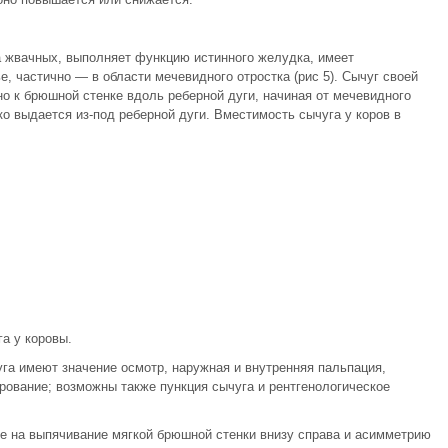
жвачных, выполняет функцию истинного желудка, имеет
, частично — в области мечевидного отростка (рис 5). Сычуг своей
о к брюшной стенке вдоль реберной дуги, начиная от мечевидного
ко выдается из-под реберной дуги. Вместимость сычуга у коров в
а у коровы.
га имеют значение осмотр, наружная и внутренняя пальпация,
рование; возможны также пункция сычуга и рентгенологическое
е на выпячивание мягкой брюшной стенки внизу справа и асимметрию