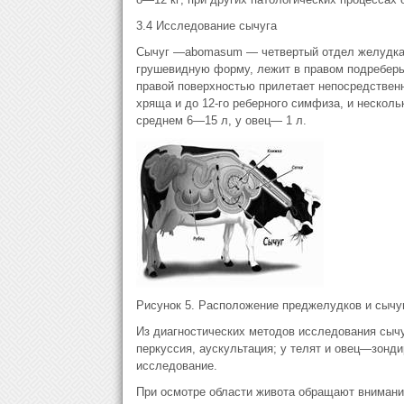
3.4 Исследование сычуга
Сычуг —abomasum — четвертый отдел желудка 
грушевидную форму, лежит в правом подреберье
правой поверхностью прилетает непосредственн
хряща и до 12-го реберного симфиза, и несколь
среднем 6—15 л, у овец— 1 л.
Рисунок 5. Расположение преджелудков и сычуг
Из диагностических методов исследования сычу
перкуссия, аускультация; у телят и овец—зонди
исследование.
При осмотре области живота обращают внимани