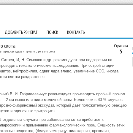
ДОБАВИТЬ РЕФЕРАТ
ПОИСК
КОНТАКТЫ
го скота
Страница
5
ия преджелудков у крупного рогатого скота
 Ситнев, И, Н. Симонов и др. рекомендуют при подозрении на
 проводить гематологические исследования. При острой стадии
цитоз, нейтрофилия, сдвиг ядра влево, увеличение СОЭ, иногда
тся клетки раздраження.
онит) В. И. Габриолавичус рекомендует производить пробный прокол
а 1— 2 см выше или ниже молочной вены. Более чем в 80 % случаев
серозно-фибринозный экссудат, который дает положительную реакцию
цитов и одиночные эритроциты.
В отдельных случаях при заболевании сетки прибегают к
лапароскопии и применению фармакологических проб. Сущность этих
аторные вещества, (белую чемерицу, пилокарпин, ареколин,