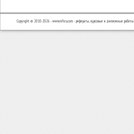
Copyright © 2010-2026 - www.refsru.com - рефераты, курсовые и дипломные работы