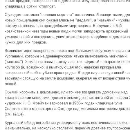
своих предков, захороненных в домовинах-избушках, образовывавши
кладбища в сотни "столпов".
С уходом потомков "селения мертвых" оставались беззащитными; дл
новых пришельцев они оказывались не "дедами", а "навьями" - чужим
потому потенциально враждебными мертвецами. В случае любой
хозяйственной невзгоды новые люди могли заподозрить враждебный
умысел навий и осквернить, уничтожить старое кладбище с домовин
чужих для них предков.
Возникает идея захоронения праха под большими округлыми насыпям
курганами, которые на древнерусском языке именовались могилами
("могыла"). Земляная насыпь, округлая, как видимый в открытом поле
кругозор (а, возможно, и имитирующая его), надежно прикрывала
захороненный в её глубине прах предка. В ряде случаев курганной н
засыпали стоящую на земле домовину, оберегая её от воздействия ч
людей.
Обычай хоронить в домовинах, или точнее воздвигать домовины над
христианскими могилами, дожил в земле древних вятичей до начала 
художник Н. О. Фрейман зарисовал в 1930-х годах кладбище близ
Солотчинского монастыря на Оке, где над могилами построены домо
(см. выше).
Курганный обряд погребения утвердился у всех восточнославянских 
и значительно, на несколько столетий, пережил древнее трупосожжен