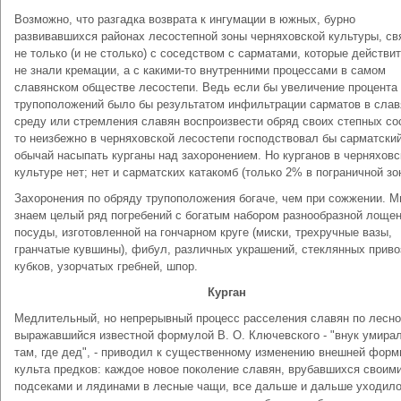
Возможно, что разгадка возврата к ингумации в южных, бурно
развивавшихся районах лесостепной зоны черняховской культуры, св
не только (и не столько) с соседством с сарматами, которые действи
не знали кремации, а с какими-то внутренними процессами в самом
славянском обществе лесостепи. Ведь если бы увеличение процента
трупоположений было бы результатом инфильтрации сарматов в сла
среду или стремления славян воспроизвести обряд своих степных со
то неизбежно в черняховской лесостепи господствовал бы сарматски
обычай насыпать курганы над захоронением. Но курганов в черняховс
культуре нет; нет и сарматских катакомб (только 2% в пограничной зон
Захоронения по обряду трупоположения богаче, чем при сожжении. 
знаем целый ряд погребений с богатым набором разнообразной лоще
посуды, изготовленной на гончарном круге (миски, трехручные вазы,
гранчатые кувшины), фибул, различных украшений, стеклянных прив
кубков, узорчатых гребней, шпор.
Курган
Медлительный, но непрерывный процесс расселения славян по лесно
выражавшийся известной формулой В. О. Ключевского - "внук умирал
там, где дед", - приводил к существенному изменению внешней фор
культа предков: каждое новое поколение славян, врубавшихся своим
подсеками и лядинами в лесные чащи, все дальше и дальше уходило