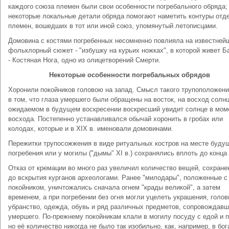
каждого союза племен были свои особенности погребального обряда;
некоторые локальные детали обряда помогают наметить контуры отд
племен, вошедших в тот или иной союз, упомянутый летописцами.
Домовина с костями погребенных несомненно повлияла на известней
фольклорный сюжет - "избушку на курьих ножках", в которой живет Б
- Костяная Нога, одно из олицетворений Смерти.
Некоторые особенности погребальных обрядов
Хоронили покойников головою на запад. Смысл такого трупоположен
в том, что глаза умершего были обращены на восток, на восход солнц
ожидаемом в будущем воскресении воскресший увидит солнце в мом
восхода. Постепенно устанавливался обычай хоронить в гробах или
колодах, которые и в XIX в. именовали домовинами.
Пережитки трупосожжения в виде ритуальных костров на месте буду
погребения или у могилы ("дымы" XI в.) сохранялись вплоть до конца 
Отказ от кремации во много раз увеличил количество вещей, сохран
до вскрытия курганов археологами. Ранее "милодары", положенные с
покойником, уничтожались сначала огнем "крады великой", а затем
временем, а при погребении без огня могли уцелеть украшения, голов
убранство, одежда, обувь и ряд различных предметов, сопровождав
умершего. По-прежнему покойникам клали в могилу посуду с едой и 
но её количество никогда не было так изобильно, как, например, в бо