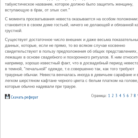
табуистическое название, которое должно было защитить женщину,
вступающую в брак, от злых сил."
С момента просватывания невеста оказывается на особом положении:
становится в своем доме гостьей, ничего не делающей и обязанной к
грустной.
Существует достаточное число внешних и даже весьма показательн
данных, которые, если не прямо, то во всяком случае косвенно
свидетельствуют в пользу предположения об общих представлениях,
лежащих в основе свадебного и похоронного ритуалов. К ним относит
например, хорошо известный факт, что в досвадебный период невест
в темной, "печальной" одежде, т.е.совершенно так, как того требуют
траурные обычаи. Невеста венчалась иногда в девичьем сарафане и 
легком шерстяном кафтане черного цвета с белым платком на голове
которые обычно надевали при трауре.
Страница:
1
2
3
4
5
6
7
8
Скачать реферат