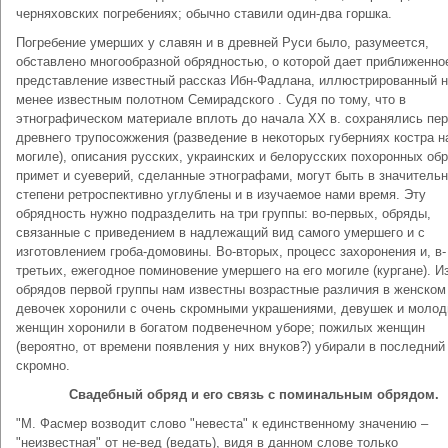
черняховских погребениях; обычно ставили один-два горшка.
Погребение умерших у славян и в древней Руси было, разумеется,
обставлено многообразной обрядностью, о которой дает приближенно
представление известный рассказ Ибн-Фадлана, иллюстрированный 
менее известным полотном Семирадского . Судя по тому, что в
этнографическом материале вплоть до начала XX в. сохранялись пе
древнего трупосожжения (разведение в некоторых губерниях костра н
могиле), описания русских, украинских и белорусских похоронных об
примет и суеверий, сделанные этнографами, могут быть в значитель
степени ретроспективно углублены и в изучаемое нами время. Эту
обрядность нужно подразделить на три группы: во-первых, обряды,
связанные с приведением в надлежащий вид самого умершего и с
изготовлением гроба-домовины. Во-вторых, процесс захоронения и, в-
третьих, ежегодное поминовение умершего на его могиле (кургане). И
обрядов первой группы нам известны возрастные различия в женском
девочек хоронили с очень скромными украшениями, девушек и моло
женщин хоронили в богатом подвенечном уборе; пожилых женщин
(вероятно, от времени появления у них внуков?) убирали в последний
скромно.
Свадебный обряд и его связь с поминальным обрядом.
"М. Фасмер возводит слово "невеста" к единственному значению –
"неизвестная" от не-вед (ведать), видя в данном слове только