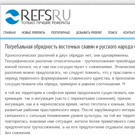
ГЛАВНАЯ
НОВЫЕ РЕФЕРАТЫ
ПОПУЛЯРНЫЕ
ДОБАВИТЬ РЕФЕРАТ
ПОИСК
КОНТАК
Погребальная обрядность восточных славян и русского народа
Хронологических различий в двух обрядах нет; они одновременны.
Географическое различие относительное - трупоположения преоблада
южной полосе, но и там они сосуществуют с сожжениями. Этнически
различия можно предполагать, но следует помнить, что у праславян 
период первичного формирования славянского единства, в бронзовом
сосуществовали оба обряда, примерно в равном соотношении. Н
а той же территории в скифское время продолжали существовать как
кремация, так и ингумация (часто с пережитками сожжения), причем
ингумация, как и в черняховское время, четко тяготела к южным, бол
развитым районам праславянского мира. После зарубинецкого интерв
связанного с сильным понижением уровня культуры, на той же террит
повторилась знакомая нам ситуация: жители более примитивного сев
предпочитали трупосожжение, а на юге предпочтение отдавали захо
без сожжения.