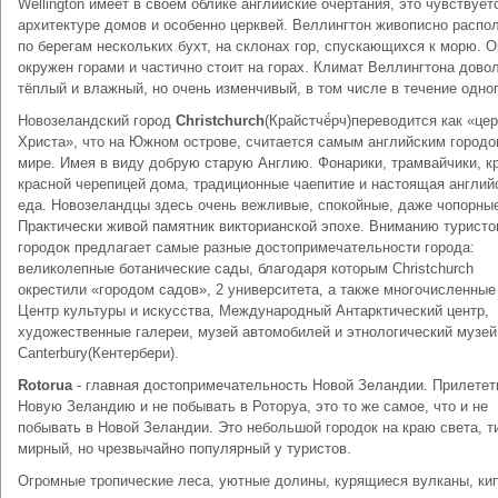
Wellington имеет в своём облике английские очертания, это чувствует
архитектуре домов и особенно церквей. Веллингтон живописно распо
по берегам нескольких бухт, на склонах гор, спускающихся к морю. О
окружен горами и частично стоит на горах. Климат Веллингтона дово
тёплый и влажный, но очень изменчивый, в том числе в течение одног
Новозеландский город
Christchurch
(Крайстчё́рч)переводится как «це
Христа», что на Южном острове, считается самым английским городо
мире. Имея в виду добрую старую Англию. Фонарики, трамвайчики, к
красной черепицей дома, традиционные чаепитие и настоящая англий
еда. Новозеландцы здесь очень вежливые, спокойные, даже чопорны
Практически живой памятник викторианской эпохе. Вниманию туристо
городок предлагает самые разные достопримечательности города:
великолепные ботанические сады, благодаря которым Christchurch
окрестили «городом садов», 2 университета, а также многочисленные
Центр культуры и искусства, Международный Антарктический центр,
художественные галереи, музей автомобилей и этнологический музей
Canterbury(Кентербери).
Rotorua
- главная достопримечательность Новой Зеландии. Прилетет
Новую Зеландию и не побывать в Роторуа, это то же самое, что и не
побывать в Новой Зеландии. Это небольшой городок на краю света, т
мирный, но чрезвычайно популярный у туристов.
Oгромные тропические леса, уютные долины, курящиеся вулканы, ки