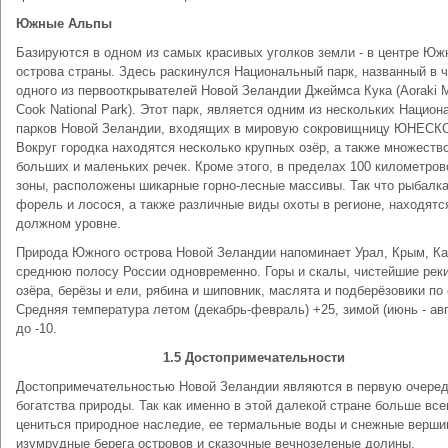
Южные Альпы
Базируются в одном из самых красивых уголков земли - в центре Юж
острова страны. Здесь раскинулся Национальный парк, названный в 
одного из первооткрывателей Новой Зеландии Джеймса Кука (Aoraki 
Cook National Park). Этот парк, является одним из нескольких Нацио
парков Новой Зеландии, входящих в мировую сокровищницу ЮНЕСК
Вокруг городка находятся несколько крупных озёр, а также множеств
больших и маленьких речек. Кроме этого, в пределах 100 километров
зоны, расположены шикарные горно-лесные массивы. Так что рыбалка
форель и лосося, а также различные виды охоты в регионе, находятс
должном уровне.
Природа Южного острова Новой Зеландии напоминает Урал, Крым, Ка
среднюю полосу России одновременно. Горы и скалы, чистейшие реки
озёра, берёзы и ели, рябина и шиповник, маслята и подберёзовики по 
Средняя температура летом (декабрь-февраль) +25, зимой (июнь - авг
до -10.
1.5 Достопримечательности
Достопримечательностью Новой Зеландии являются в первую очере
богатства природы. Так как именно в этой далекой стране больше все
цениться природное наследие, ее термальные воды и снежные верши
изумрудные берега островов и сказочные вечнозеленые долины.