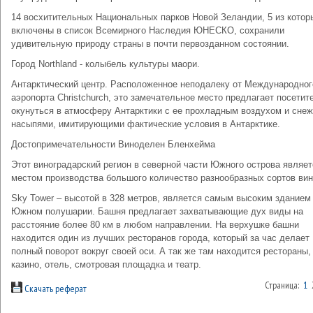
14 восхитительных Национальных парков Новой Зеландии, 5 из котор
включены в список Всемирного Наследия ЮНЕСКО, сохранили
удивительную природу страны в почти первозданном состоянии.
Город Northland - колыбель культуры маори.
Антарктический центр. Расположенное неподалеку от Международног
аэропорта Christchurch, это замечательное место предлагает посетит
окунуться в атмосферу Антарктики с ее прохладным воздухом и сне
насыпями, имитирующими фактические условия в Антарктике.
Достопримечательности Виноделен Бленхейма
Этот виноградарский регион в северной части Южного острова являет
местом производства большого количество разнообразных сортов вин
Sky Tower – высотой в 328 метров, является самым высоким зданием
Южном полушарии. Башня предлагает захватывающие дух виды на
расстояние более 80 км в любом направлении. На верхушке башни
находится один из лучших ресторанов города, который за час делает
полный поворот вокруг своей оси. А так же там находится рестораны,
казино, отель, смотровая площадка и театр.
Страница:
1
Скачать реферат