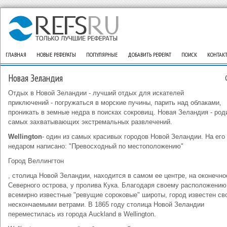
ГЛАВНАЯ
НОВЫЕ РЕФЕРАТЫ
ПОПУЛЯРНЫЕ
ДОБАВИТЬ РЕФЕРАТ
ПОИСК
КОНТАК
Новая Зеландия
Отдых в Новой Зеландии - лучший отдых для искателей
приключений - погружаться в морские пучины, парить над облаками,
проникать в земные недра в поисках сокровищ. Новая Зеландия - род
самых захватывающих экстремальных развлечений.
Wellington
- один из самых красивых городов Новой Зеландии. На его
недаром написано: "Превосходный по местоположению"
Город Веллингтон
, столица Новой Зеландии, находится в самом ее центре, на оконечно
Северного острова, у пролива Кука. Благодаря своему расположению,
всемирно известные "ревущие сороковые" широты, город известен св
нескончаемыми ветрами. В 1865 году столица Новой Зеландии
переместилась из города Auckland в Wellington.