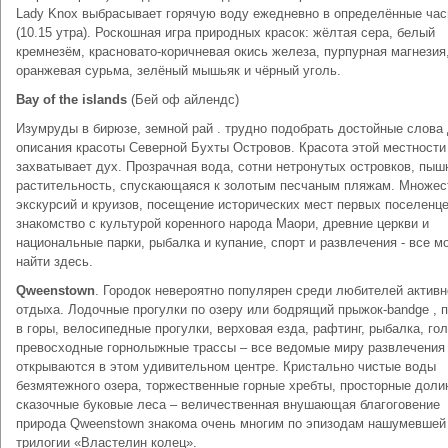
Lady Knox выбрасывает горячую воду ежедневно в определённые ча
(10.15 утра). Роскошная игра природных красок: жёлтая сера, белый
кремнезём, красновато-коричневая окись железа, пурпурная магнезия
оранжевая сурьма, зелёный мышьяк и чёрный уголь.
Bay of the islands
(Бей оф айлендс)
Изумруды в бирюзе, земной рай . трудно подобрать достойные слова
описания красоты Северной Бухты Островов. Красота этой местности
захватывает дух. Прозрачная вода, сотни нетронутых островков, пыш
растительность, спускающаяся к золотым песчаным пляжам. Множес
экскурсий и круизов, посещение исторических мест первых поселенце
знакомство с культурой коренного народа Маори, древние церкви и
национальные парки, рыбалка и купание, спорт и развлечения - все м
найти здесь.
Qweenstown
. Городок невероятно популярен среди любителей активн
отдыха. Лодочные прогулки по озеру или бодрящий прыжок-bandge , 
в горы, велосипедные прогулки, верховая езда, рафтинг, рыбалка, го
превосходные горнолыжные трассы – все ведомые миру развлечения
открываются в этом удивительном центре. Кристально чистые воды
безмятежного озера, торжественные горные хребты, просторные доли
сказочные буковые леса – величественная внушающая благоговение
природа Qweenstown знакома очень многим по эпизодам нашумевшей
трилогии «Властелин колец».