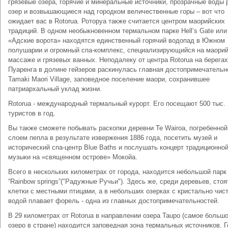
грязевые озера, горячие и минеральные источники, прозрачные воды 
озер и возвышающиеся над городком величественные горы – вот что
ожидает вас в Rotorua. Роторуа также считается центром маорийских
традиций. В одном необыкновенном термальном парке Hell’s Gate или
«Адские ворота» находятся единственный горячий водопад в Южном
полушарии и огромный спа-комплекс, специализирующийся на маори
массаже и грязевых ванных. Неподалеку от центра Rotorua на берегах
Пуаренга в долине гейзеров раскинулась главная достопримечательн
Tamaki Maori Village, заповедное поселение маори, сохранившее
патриархальный уклад жизни.
Rotorua - международный термальный курорт. Его посещают 500 тыс.
туристов в год.
Вы также сможете побывать раскопки деревни Te Wairoa, погребенной
слоем пепла в результате извержения 1886 года, посетить музей и
исторический спа-центр Blue Baths и послушать концерт традиционно
музыки на «священном острове» Мокойа.
Всего в нескольких километрах от города, находится небольшой парк
“Rainbow springs”("Радужные Ручьи"). Здесь же, среди деревьев, стоя
клетки с местными птицами, а в небольших озерках с кристально чис
водой плавает форель - одна из главных достопримечательностей.
В 29 километрах от Rotorua в направлении озера Tauро (самое больш
озеро в стране) находится заповедная зона термальных источников. Г