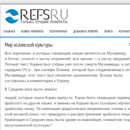
ГЛАВНАЯ
НОВЫЕ РЕФЕРАТЫ
ПОПУЛЯРНЫЕ
ДОБАВИТЬ РЕФЕРАТ
ПОИСК
КОНТАК
Мир исламской культуры
Все изречения, в которых говорящим лицом является не Мухаммед,
а Аллах, относят к числу откровений, все прочие — к числу преданий
Полный текст Корана был собран уже после смерти Мухаммеда, а зат
середине VII в., при халифе Османе, который был сподвижником и зя
Мухаммеда, этот текст был объявлен каноническим. Вскоре были
составлены и комментарии к Корану.
В Средние века было немало
людей, которые знали Коран наизусть. Коран было запрещено перево
арабского на другие языки, и именно на Коране было основано обучен
арабскому языку. Исламизация предполагала непременное чтение и з
этой великой книги, что приводило к распространению арабского язык
Арабизация в Средние века была одним из важнейших элементов соз
мусульманской культуры.*