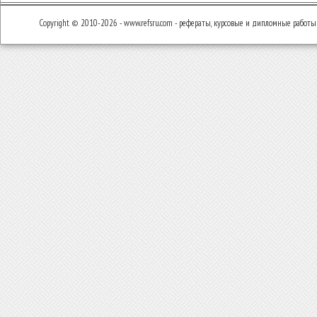
Copyright © 2010-2026 - www.refsru.com - рефераты, курсовые и дипломные работы