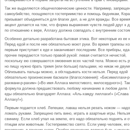
Так же выделяются общечеловеческие ценности. Например, запреще
самоубийство, поощряются гостеприимство и помощь беднякам, Кора
призывает объединяться для благих дел, а не для вражды. Все врем
акцент делается на том, что форма выражения чувств людей друг к д
по отношению к вере, Аллаху должна совпадать с внутренним состоя
Особенно детально разработана бытовая этика. Вот некоторые из ее 
Перед едой и после нее обязательно моют руки. Во время трапезы хо
первым приступает к еде и заканчивает последним. Все приборы, еда
прочее передаются только правой рукой: левая считается нечистой,
поскольку ею совершаются омовения всех частей тела. Можно есть р
но пищу нужно брать тремя (или больше) пальцами, но никак не двум
Облизывать пальцы можно, а обгладывать кости нельзя. Перед едой
обязательно произнесение басмали (благословения): «Бисимиллахи-р
рахмани-р-рахим» («Во имя Аллаха милостивого, милосердного»). Та
формула должна предшествовать любому начинанию в любом деле.
еды обязательно благодарят Аллаха: «Аль-хамду лиллахи!» («Слава
Аллаху!»).
Первым подается хлеб. Лепешки, лаваш нельзя резать ножом — надо
ломать руками. Запрещено пить вино, играть в азартные игры. Нельзя
свинину. Если хлеб упал на землю, его надо обязательно поднять и о
птицам или животным. Гостеприимство свято. Если умер человек, его
похоронить в течение суток. Особое отношение должно быть у мусул