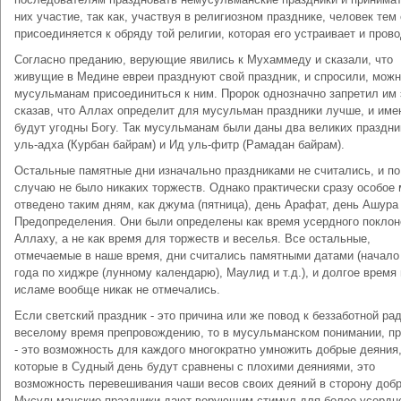
них участие, так как, участвуя в религиозном празднике, человек те
присоединяется к обряду той религии, которая его устраивает и прово
Согласно преданию, верующие явились к Мухаммеду и сказали, что
живущие в Медине евреи празднуют свой праздник, и спросили, можн
мусульманам присоединиться к ним. Пророк однозначно запретил им 
сказав, что Аллах определит для мусульман праздники лучше, и име
будут угодны Богу. Так мусульманам были даны два великих праздни
уль-адха (Курбан байрам) и Ид уль-фитр (Рамадан байрам).
Остальные памятные дни изначально праздниками не считались, и по
случаю не было никаких торжеств. Однако практически сразу особое 
отведено таким дням, как джума (пятница), день Арафат, день Ашура
Предопределения. Они были определены как время усердного поклон
Аллаху, а не как время для торжеств и веселья. Все остальные,
отмечаемые в наше время, дни считались памятными датами (начало
года по хиджре (лунному календарю), Маулид и т.д.), и долгое время 
исламе вообще никак не отмечались.
Если светский праздник - это причина или же повод к беззаботной рад
веселому время препровождению, то в мусульманском понимании, пр
- это возможность для каждого многократно умножить добрые деяния
которые в Судный день будут сравнены с плохими деяниями, это
возможность перевешивания чаши весов своих деяний в сторону добр
Мусульманские праздники дают верующим стимул для более усердн