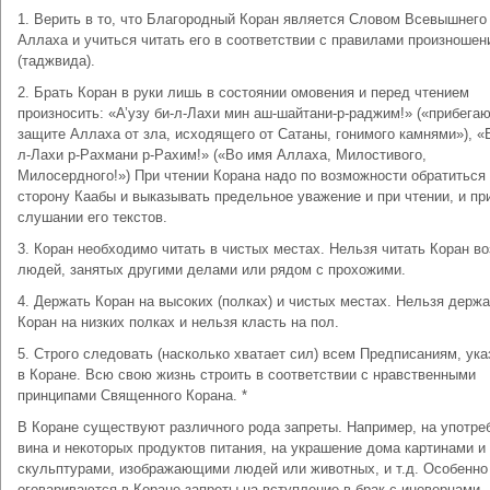
1. Верить в то, что Благородный Коран является Словом Всевышнего
Аллаха и учиться читать его в соответствии с правилами произношен
(таджвида).
2. Брать Коран в руки лишь в состоянии омовения и перед чтением
произносить: «А’узу би-л-Лахи мин аш-шайтани-р-раджим!» («прибегаю
защите Аллаха от зла, исходящего от Сатаны, гонимого камнями»), «
л-Лахи р-Рахмани р-Рахим!» («Во имя Аллаха, Милостивого,
Милосердного!») При чтении Корана надо по возможности обратиться
сторону Каабы и выказывать предельное уважение и при чтении, и пр
слушании его текстов.
3. Коран необходимо читать в чистых местах. Нельзя читать Коран в
людей, занятых другими делами или рядом с прохожими.
4. Держать Коран на высоких (полках) и чистых местах. Нельзя держа
Коран на низких полках и нельзя класть на пол.
5. Строго следовать (насколько хватает сил) всем Предписаниям, ук
в Коране. Всю свою жизнь строить в соответствии с нравственными
принципами Священного Корана. *
В Коране существуют различного рода запреты. Например, на употре
вина и некоторых продуктов питания, на украшение дома картинами и
скульптурами, изображающими людей или животных, и т.д. Особенно
оговариваются в Коране запреты на вступление в брак с иноверцами.