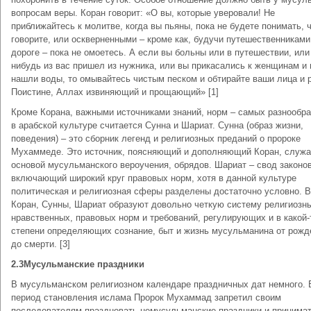
вопросам веры. Коран говорит: «О вы, которые уверовали! Не
приближайтесь к молитве, когда вы пьяны, пока не будете понимать, 
говорите, или оскверненными – кроме как, будучи путешественниками
дороге – пока не омоетесь. А если вы больны или в путешествии, или 
нибудь из вас пришел из нужника, или вы прикасались к женщинам и 
нашли воды, то омывайтесь чистым песком и обтирайте ваши лица и р
Поистине, Аллах извиняющий и прощающий» [1]
Кроме Корана, важными источниками знаний, норм – самых разнообра
в арабской культуре считается Сунна и Шариат. Сунна (образ жизни,
поведения) – это сборник легенд и религиозных преданий о пророке
Мухаммеде. Это источник, поясняющий и дополняющий Коран, служ
основой мусульманского вероучения, обрядов. Шариат – свод законов
включающий широкий круг правовых норм, хотя в данной культуре
политическая и религиозная сферы разделены достаточно условно. 
Коран, Сунны, Шариат образуют довольно четкую систему религиозн
нравственных, правовых норм и требований, регулирующих и в какой-
степени определяющих сознание, быт и жизнь мусульманина от рожд
до смерти. [3]
2.3Мусульманские праздники
В мусульманском религиозном календаре праздничных дат немного. 
период становления ислама Пророк Мухаммад запретил своим
последователям праздновать немусульманские праздники и принимат