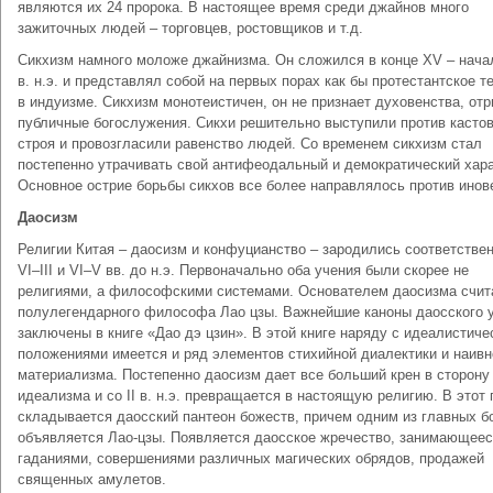
являются их 24 пророка. В настоящее время среди джайнов много
зажиточных людей – торговцев, ростовщиков и т.д.
Сикхизм намного моложе джайнизма. Он сложился в конце XV – нача
в. н.э. и представлял собой на первых порах как бы протестантское т
в индуизме. Сикхизм монотеистичен, он не признает духовенства, отр
публичные богослужения. Сикхи решительно выступили против кастов
строя и провозгласили равенство людей. Со временем сикхизм стал
постепенно утрачивать свой антифеодальный и демократический хара
Основное острие борьбы сикхов все более направлялось против инов
Даосизм
Религии Китая – даосизм и конфуцианство – зародились соответствен
VI–III и VI–V вв. до н.э. Первоначально оба учения были скорее не
религиями, а философскими системами. Основателем даосизма счи
полулегендарного философа Лао цзы. Важнейшие каноны даосского 
заключены в книге «Дао дэ цзин». В этой книге наряду с идеалистич
положениями имеется и ряд элементов стихийной диалектики и наивн
материализма. Постепенно даосизм дает все больший крен в сторону
идеализма и со II в. н.э. превращается в настоящую религию. В этот
складывается даосский пантеон божеств, причем одним из главных б
объявляется Лао-цзы. Появляется даосское жречество, занимающее
гаданиями, совершениями различных магических обрядов, продажей
священных амулетов.