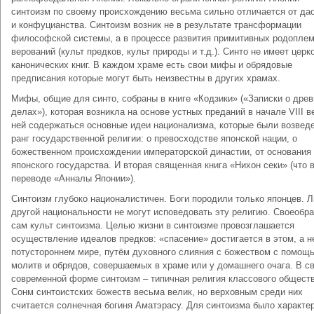
синтоизм по своему происхождению весьма сильно отличается от да
и конфуцианства. Синтоизм возник не в результате трансформации
философской системы, а в процессе развития примитивных родопле
верований (культ предков, культ природы и т.д.). Синто не имеет цер
канонических книг. В каждом храме есть свои мифы и обрядовые
предписания которые могут быть неизвестны в других храмах.
Мифы, общие для синто, собраны в книге «Кодзики» («Записки о дре
делах»), которая возникла на основе устных преданий в начале VIII в
ней содержаться основные идеи национализма, которые были возвед
ранг государственной религии: о превосходстве японской нации, о
божественном происхождении императорской династии, от основания
японского государства. И вторая священная книга «Нихон секи» (что 
переводе «Анналы Японии»).
Синтоизм глубоко националистичен. Боги породили только японцев. 
другой национальности не могут исповедовать эту религию. Своеобра
сам культ синтоизма. Целью жизни в синтоизме провозглашается
осуществление идеалов предков: «спасение» достигается в этом, а н
потустороннем мире, путём духовного слияния с божеством с помощ
молитв и обрядов, совершаемых в храме или у домашнего очага. В с
современной форме синтоизм – типичная религия классового обществ
Сонм синтоистских божеств весьма велик, но верховным среди них
считается солнечная богиня Аматэрасу. Для синтоизма было характе