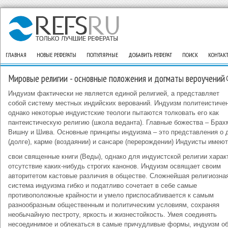
ГЛАВНАЯ
НОВЫЕ РЕФЕРАТЫ
ПОПУЛЯРНЫЕ
ДОБАВИТЬ РЕФЕРАТ
ПОИСК
КОНТАК
Мировые религии - основные положения и догматы вероучений
Индуизм фактически не является единой религией, а представляет
собой систему местных индийских верований. Индуизм политеистичен
однако некоторые индуистские теологи пытаются толковать его как
пантеистическую религию (школа веданта). Главные божества – Брах
Вишну и Шива. Основные принципы индуизма – это представления о 
(долге), карме (воздаянии) и сансаре (перерождении) Индуисты имеют
свои священные книги (Веды), однако для индуистской религии харак
отсутствие каких-нибудь строгих канонов. Индуизм освящает своим
авторитетом кастовые различия в обществе. Сложнейшая религиозна
система индуизма гибко и податливо сочетает в себе самые
противоположные крайности и умело приспосабливается к самым
разнообразным общественным и политическим условиям, сохраняя
необычайную пестроту, яркость и жизнестойкость. Умея соединять
несоединимое и облекаться в самые причудливые формы, индуизм о