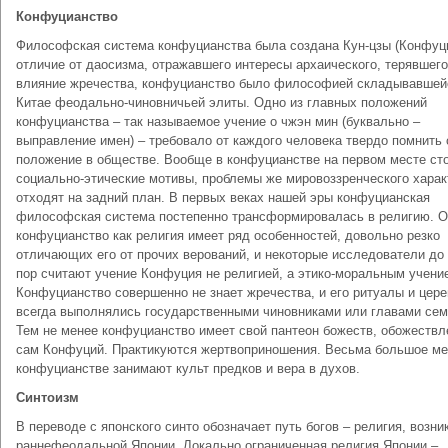
Конфуцианство
Философская система конфуцианства была создана Кун-цзы (Конфуц
отличие от даосизма, отражавшего интересы архаического, терявшего
влияние жречества, конфуцианство было философией складывавшей
Китае феодально-чиновничьей элиты. Одно из главных положений
конфуцианства – так называемое учение о чжэн мин (буквально –
выправление имен) – требовало от каждого человека твердо помнить 
положение в обществе. Вообще в конфуцианстве на первом месте ст
социально-этические мотивы, проблемы же мировоззренческого харак
отходят на задний план. В первых веках нашей эры конфуцианская
философская система постепенно трансформировалась в религию. 
конфуцианство как религия имеет ряд особенностей, довольно резко
отличающих его от прочих верований, и некоторые исследователи до
пор считают учение Конфуция не религией, а этико-моральным учени
Конфуцианство совершенно не знает жречества, и его ритуалы и цер
всегда выполнялись государственными чиновниками или главами сем
Тем не менее конфуцианство имеет свой пантеон божеств, обожествл
сам Конфуций. Практикуются жертвоприношения. Весьма большое ме
конфуцианстве занимают культ предков и вера в духов.
Синтоизм
В переводе с японского синто обозначает путь богов – религия, возни
раннефеодальной Японии. Локально ограниченная религия Японии –