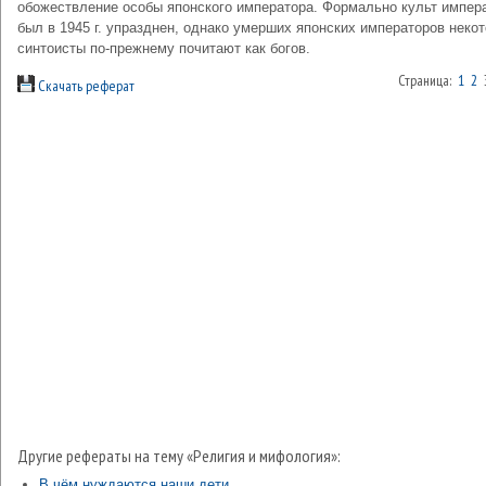
обожествление особы японского императора. Формально культ импер
был в 1945 г. упразднен, однако умерших японских императоров неко
синтоисты по-прежнему почитают как богов.
Страница:
1
2
Скачать реферат
Другие рефераты на тему «Религия и мифология»:
В чём нуждаются наши дети