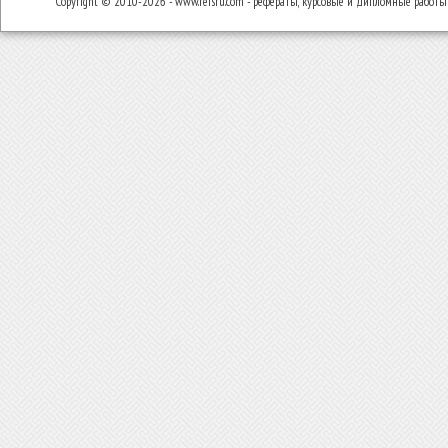
Copyright © 2010-2026 - www.refsru.com - рефераты, курсовые и дипломные работы