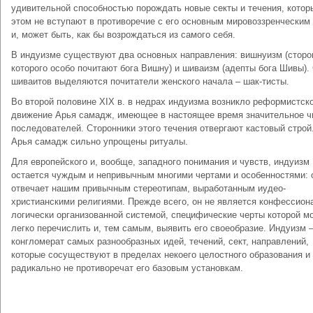
удивительной способностью порождать новые секты и течения, котор
этом не вступают в противоречие с его основным мировоззренческим
и, может быть, как бы возрождаться из самого себя.
В индуизме существуют два основных направления: вишнуизм (сторо
которого особо почитают бога Вишну) и шиваизм (адепты бога Шивы).
шиваитов выделяются почитатели женского начала – шак-тисты.
Во второй половине XIX в. в недрах индуизма возникло реформистск
движение Арья самадж, имеющее в настоящее время значительное ч
последователей. Сторонники этого течения отвергают кастовый строй
Арья самадж сильно упрощены ритуалы.
Для европейского и, вообще, западного понимания и чувств, индуизм
остается чуждым и непривычным многими чертами и особенностями: 
отвечает нашим привычным стереотипам, выработанным иудео-
христианскими религиями. Прежде всего, он не является конфессион
логически организованной системой, специфические черты которой м
легко перечислить и, тем самым, выявить его своеобразие. Индуизм 
конгломерат самых разнообразных идей, течений, сект, направлений,
которые сосуществуют в пределах некоего целостного образования и
радикально не противоречат его базовым установкам.