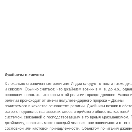
Джайнизм и сикхизм
К локально ограниченным религиям Индии следует отнести также дж
и сикхизм. Обычно считают, что джайнизм возник в VI в. до н.э., одна
основания полагать, что корни этой религии гораздо древнее. Назван
религии происходит от имени полулегендарного пророка – Джины,
почитаемого в качестве основателя религии. Джайнизм возник в обст
острого недовольства широких слоев индийского общества кастовой
системой, связанной с господствовавшим в то время брахманизмом. 
джайнизму, спастись может каждый человек, вне зависимости от его
сословной или кастовой принадлежности. Объектом почитания джайн